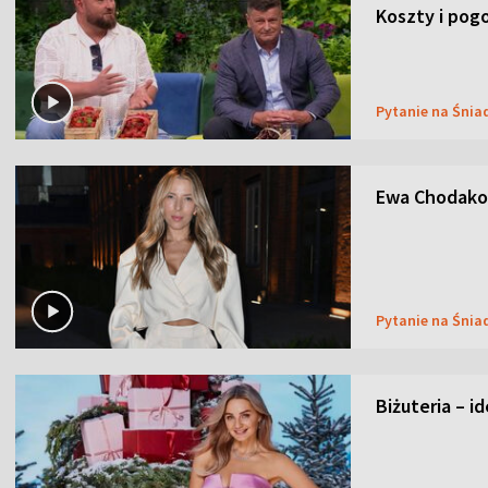
Koszty i pog
Pytanie na Śnia
Ewa Chodakow
Pytanie na Śnia
Biżuteria – i