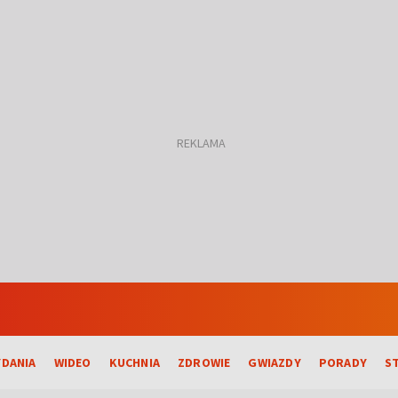
DANIA
WIDEO
KUCHNIA
ZDROWIE
GWIAZDY
PORADY
S