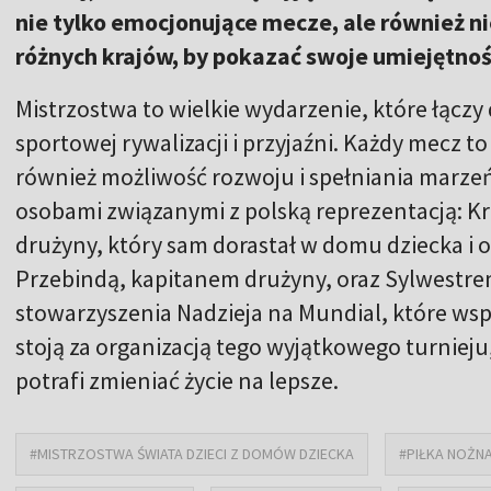
nie tylko emocjonujące mecze, ale również n
różnych krajów, by pokazać swoje umiejętnoś
Mistrzostwa to wielkie wydarzenie, które łącz
sportowej rywalizacji i przyjaźni. Każdy mecz to
również możliwość rozwoju i spełniania marz
osobami związanymi z polską reprezentacją: 
drużyny, który sam dorastał w domu dziecka i o
Przebindą, kapitanem drużyny, oraz Sylwestr
stowarzyszenia Nadzieja na Mundial, które ws
stoją za organizacją tego wyjątkowego turnieju
potrafi zmieniać życie na lepsze.
#MISTRZOSTWA ŚWIATA DZIECI Z DOMÓW DZIECKA
#PIŁKA NOŻN