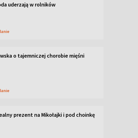
oda uderzają w rolników
danie
ska o tajemniczej chorobie mięśni
danie
dealny prezent na Mikołajki i pod choinkę