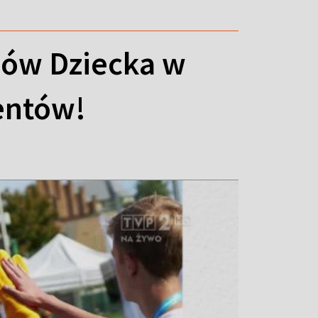
mów Dziecka w
entów!