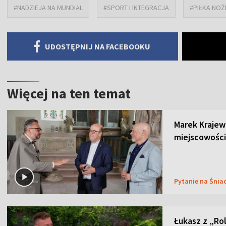
#NADZIEJA NA MUNDIAL
#SPORT I INTEGRACJA
#PIŁKA NOŻ
UDOSTĘPNIJ NA FACEBOOKU
Więcej na ten temat
Marek Krajew
miejscowości
Pytanie na Śnia
Łukasz z „Ro