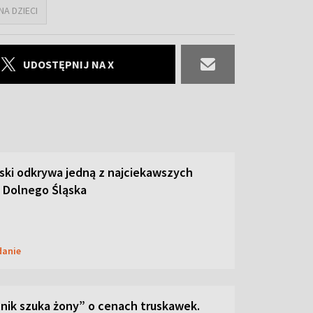
NA DZIECI
UDOSTĘPNIJ NA X
ski odkrywa jedną z najciekawszych
 Dolnego Śląska
danie
lnik szuka żony” o cenach truskawek.