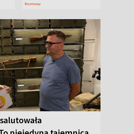
Rozmowy
 salutowała
To niejedyna tajemnica