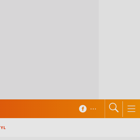
...
TYL