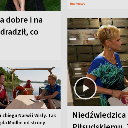
Rozmowy
a dobre i na
Zdradził, co
Niedźwiedzica
u zbiegu Narwi i Wisły. Tak
ąda Modlin od strony
Piłsudskiemu. 