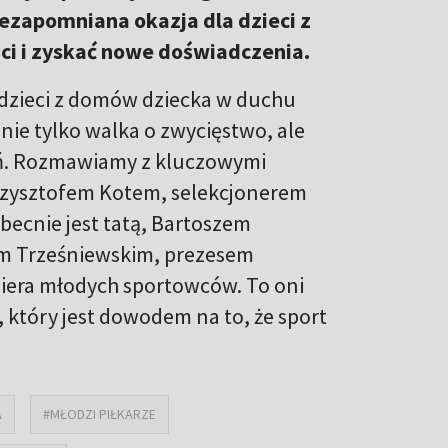
iezapomniana okazja dla dzieci z
ci i zyskać nowe doświadczenia.
y dzieci z domów dziecka w duchu
 nie tylko walka o zwycięstwo, ale
eń. Rozmawiamy z kluczowymi
Krzysztofem Kotem, selekcjonerem
becnie jest tatą, Bartoszem
em Trześniewskim, prezesem
piera młodych sportowców. To oni
, który jest dowodem na to, że sport
A
#MŁODZI PIŁKARZE