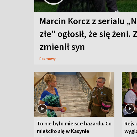
Marcin Korcz z serialu „N
złe” ogłosił, że się żeni. 
zmienił syn
Rozmowy
To nie było miejsce hazardu. Co
Rejs 
mieściło się w Kasynie
wygl