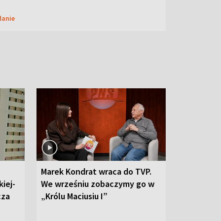
danie
Marek Kondrat wraca do TVP.
iej-
We wrześniu zobaczymy go w
cza
„Królu Maciusiu I”