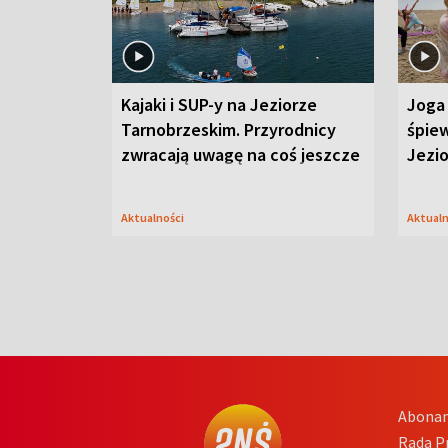
Kajaki i SUP-y na Jeziorze
Joga 
Tarnobrzeskim. Przyrodnicy
śpiew
zwracają uwagę na coś jeszcze
Jezi
Aktualności
Aktual
Abona
Rada 