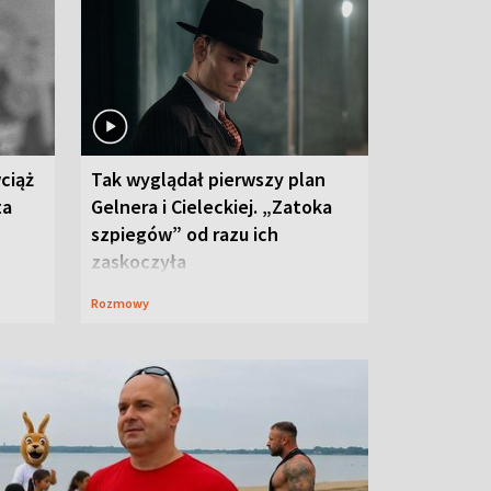
ciąż
Tak wyglądał pierwszy plan
ta
Gelnera i Cieleckiej. „Zatoka
szpiegów” od razu ich
zaskoczyła
Rozmowy