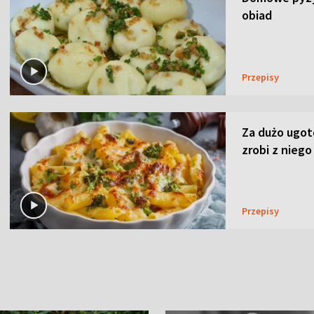
obiad
Przepisy
Za dużo ugo
zrobi z niego
Przepisy