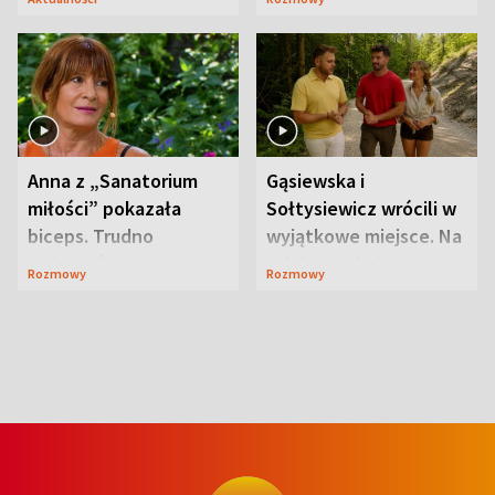
niespodzianki
Anna z „Sanatorium
Gąsiewska i
miłości” pokazała
Sołtysiewicz wrócili w
biceps. Trudno
wyjątkowe miejsce. Na
uwierzyć, co przeszła
szlaku czekał
Rozmowy
Rozmowy
wcześniej
niedźwiedź