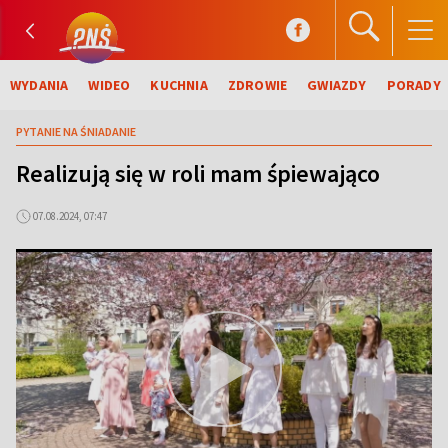
WYDANIA
WIDEO
KUCHNIA
ZDROWIE
GWIAZDY
PORADY
PYTANIE NA ŚNIADANIE
Realizują się w roli mam śpiewająco
07.08.2024, 07:47