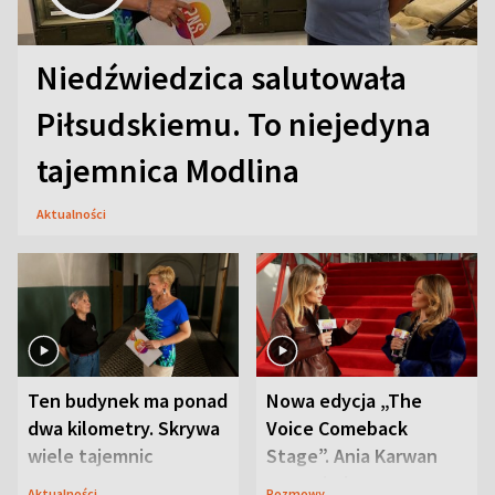
Niedźwiedzica salutowała
Piłsudskiemu. To niejedyna
tajemnica Modlina
Aktualności
Ten budynek ma ponad
Nowa edycja „The
dwa kilometry. Skrywa
Voice Comeback
wiele tajemnic
Stage”. Ania Karwan
zapowiada
Aktualności
Rozmowy