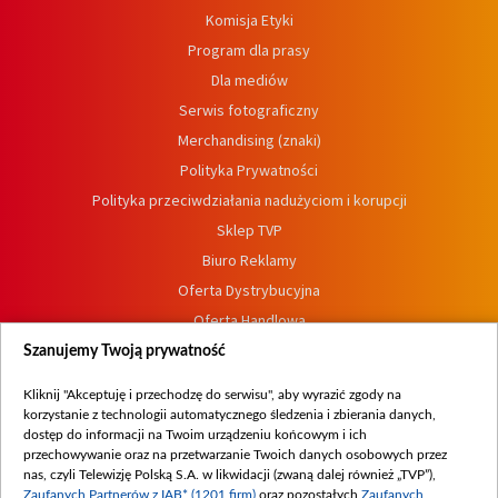
Komisja Etyki
Program dla prasy
Dla mediów
Serwis fotograficzny
Merchandising (znaki)
Polityka Prywatności
Polityka przeciwdziałania nadużyciom i korupcji
Sklep TVP
Biuro Reklamy
Oferta Dystrybucyjna
Oferta Handlowa
Dostępność
Szanujemy Twoją prywatność
Moje zgody
Kliknij "Akceptuję i przechodzę do serwisu", aby wyrazić zgody na
Procedura zgłoszeń wewnętrznych
korzystanie z technologii automatycznego śledzenia i zbierania danych,
dostęp do informacji na Twoim urządzeniu końcowym i ich
przechowywanie oraz na przetwarzanie Twoich danych osobowych przez
nas, czyli Telewizję Polską S.A. w likwidacji (zwaną dalej również „TVP”),
Zaufanych Partnerów z IAB* (1201 firm)
oraz pozostałych
Zaufanych