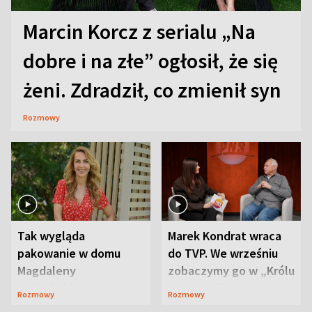
Marcin Korcz z serialu „Na
dobre i na złe” ogłosił, że się
żeni. Zdradził, co zmienił syn
Rozmowy
Tak wygląda
Marek Kondrat wraca
pakowanie w domu
do TVP. We wrześniu
Magdaleny
zobaczymy go w „Królu
Waligórskiej-Lisieckiej.
Maciusiu I”
Rozmowy
Rozmowy
Mąż nie odpuszcza