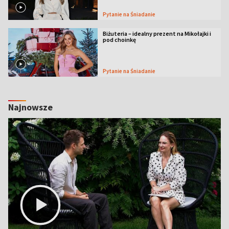
Pytanie na Śniadanie
Biżuteria – idealny prezent na Mikołajki i
pod choinkę
Pytanie na Śniadanie
Najnowsze