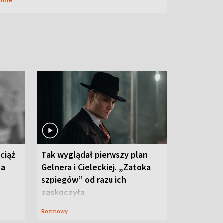
ciąż
Tak wyglądał pierwszy plan
ta
Gelnera i Cieleckiej. „Zatoka
szpiegów” od razu ich
zaskoczyła
Rozmowy