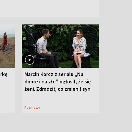
rkę.
Marcin Korcz z serialu „Na
dobre i na złe” ogłosił, że się
żeni. Zdradził, co zmienił syn
Rozmowy