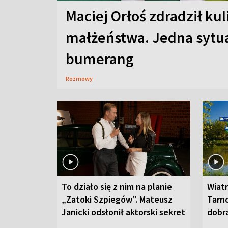
Maciej Orłoś zdradził kul
małżeństwa. Jedna sytua
bumerang
Rozmowy
To działo się z nim na planie
Wiat
„Zatoki Szpiegów”. Mateusz
Tarno
Janicki odsłonił aktorski sekret
dobr