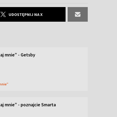
UDOSTĘPNIJ NA X
aj mnie” - Getsby
 mnie”
aj mnie” - poznajcie Smarta