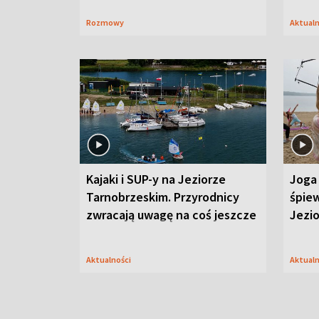
Rozmowy
Aktual
Kajaki i SUP-y na Jeziorze
Joga 
Tarnobrzeskim. Przyrodnicy
śpiew
zwracają uwagę na coś jeszcze
Jezi
Aktualności
Aktual