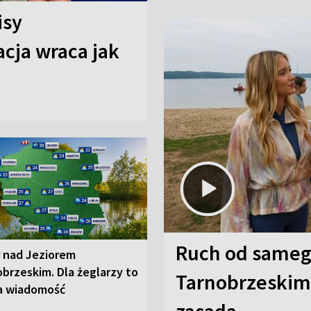
isy
cja wraca jak
Ruch od sameg
r nad Jeziorem
brzeskim. Dla żeglarzy to
Tarnobrzeskim,
a wiadomość