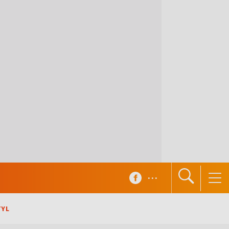
...
TYL