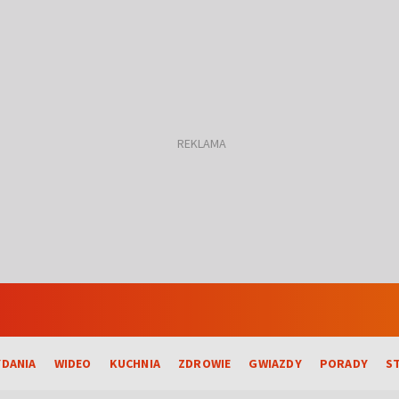
DANIA
WIDEO
KUCHNIA
ZDROWIE
GWIAZDY
PORADY
S