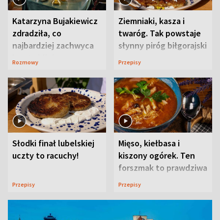
Katarzyna Bujakiewicz
Ziemniaki, kasza i
zdradziła, co
twaróg. Tak powstaje
najbardziej zachwyca
słynny piróg biłgorajski
ją w Lublinie
Rozmowy
Przepisy
Słodki finał lubelskiej
Mięso, kiełbasa i
uczty to racuchy!
kiszony ogórek. Ten
forszmak to prawdziwa
uczta
Przepisy
Przepisy