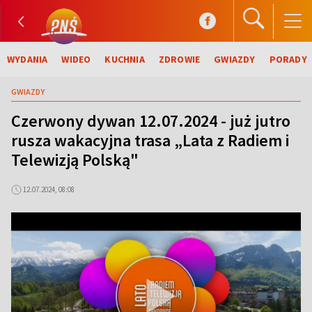
WYDANIA
WIDEO
KUCHNIA
ZDROWIE
GWIAZDY
PORADY
GWIAZDY
Czerwony dywan 12.07.2024 - już jutro
rusza wakacyjna trasa „Lata z Radiem i
Telewizją Polską"
12.07.2024, 08:08