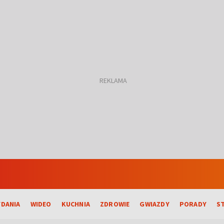
DANIA
WIDEO
KUCHNIA
ZDROWIE
GWIAZDY
PORADY
S