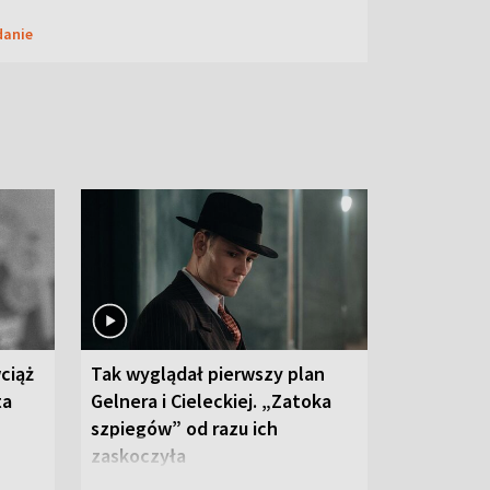
danie
ciąż
Tak wyglądał pierwszy plan
ta
Gelnera i Cieleckiej. „Zatoka
szpiegów” od razu ich
zaskoczyła