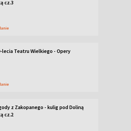
ą cz.3
danie
-lecia Teatru Wielkiego - Opery
danie
ody z Zakopanego - kulig pod Doliną
ą cz.2