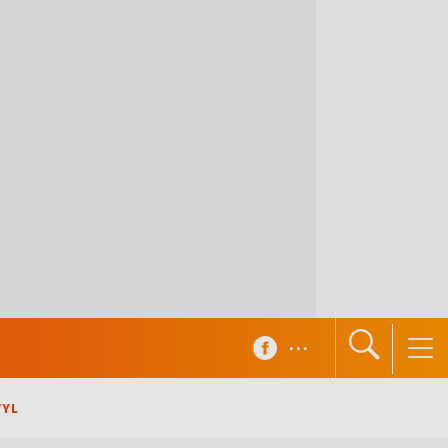
...
TYL