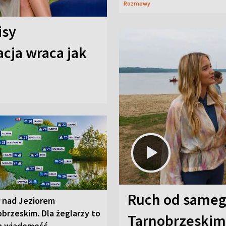
Rozmowy
isy
cja wraca jak
Ruch od sameg
r nad Jeziorem
brzeskim. Dla żeglarzy to
Tarnobrzeskim,
a wiadomość