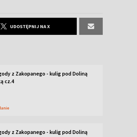
UDOSTĘPNIJ NA X
ody z Zakopanego - kulig pod Doliną
ą cz.4
danie
ody z Zakopanego - kulig pod Doliną