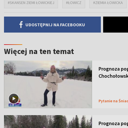
#SKANSEN ZIEMI ŁOWICKIEJ
#ŁOWICZ
#ZIEMIA ŁOWICKA
UDOSTĘPNIJ NA FACEBOOKU
Więcej na ten temat
Prognoza pog
Chochołowsk
Pytanie na Śnia
Prognoza pog