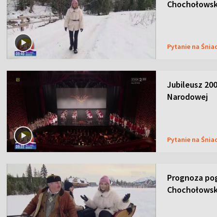
Chochołowsk
Pytanie na Śnia
Jubileusz 200
Narodowej
Pytanie na Śnia
Prognoza pog
Chochołowsk