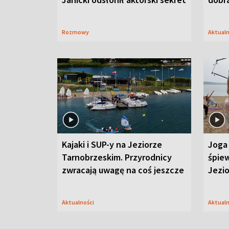
Rozmowy
Aktual
Kajaki i SUP-y na Jeziorze
Joga 
Tarnobrzeskim. Przyrodnicy
śpiew
zwracają uwagę na coś jeszcze
Jezi
Aktualności
Aktual