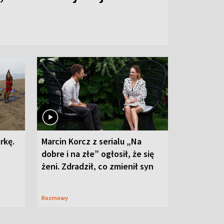
rkę.
Marcin Korcz z serialu „Na
dobre i na złe” ogłosił, że się
żeni. Zdradził, co zmienił syn
Rozmowy