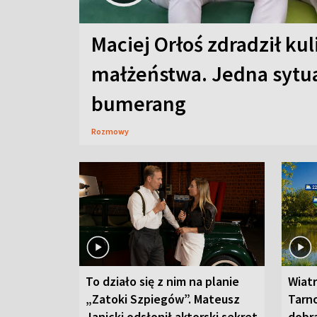
Maciej Orłoś zdradził kul
małżeństwa. Jedna sytua
bumerang
Rozmowy
To działo się z nim na planie
Wiat
„Zatoki Szpiegów”. Mateusz
Tarno
Janicki odsłonił aktorski sekret
dobr