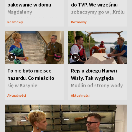
pakowanie w domu
do TVP. We wrześniu
Magdaleny
zobaczymy go w „Królu
Waligórskiej-Lisieckiej.
Maciusiu I”
Rozmowy
Rozmowy
Mąż nie odpuszcza
To nie było miejsce
Rejs u zbiegu Narwi i
hazardu. Co mieściło
Wisły. Tak wygląda
się w Kasynie
Modlin od strony wody
Oficerskim?
Aktualności
Aktualności