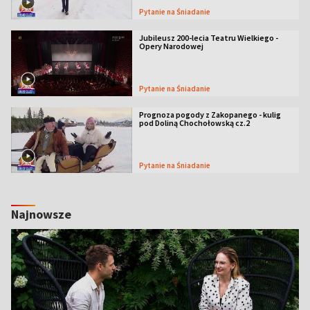
Pytanie na Śniadanie
Jubileusz 200-lecia Teatru Wielkiego -
Opery Narodowej
Pytanie na Śniadanie
Prognoza pogody z Zakopanego - kulig
pod Doliną Chochołowską cz.2
Pytanie na Śniadanie
Najnowsze