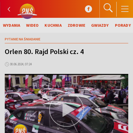
WYDANIA
WIDEO
KUCHNIA
ZDROWIE
GWIAZDY
PORADY
PYTANIE NA ŚNIADANIE
Orlen 80. Rajd Polski cz. 4
30.06.2024, 07:24