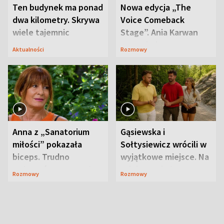
Ten budynek ma ponad
Nowa edycja „The
dwa kilometry. Skrywa
Voice Comeback
wiele tajemnic
Stage”. Ania Karwan
zapowiada
Aktualności
Rozmowy
niespodzianki
Anna z „Sanatorium
Gąsiewska i
miłości” pokazała
Sołtysiewicz wrócili w
biceps. Trudno
wyjątkowe miejsce. Na
uwierzyć, co przeszła
szlaku czekał
Rozmowy
Rozmowy
wcześniej
niedźwiedź