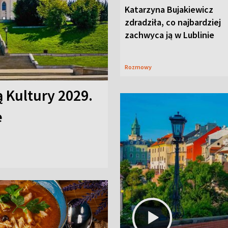
Katarzyna Bujakiewicz
zdradziła, co najbardziej
zachwyca ją w Lublinie
Rozmowy
ą Kultury 2029.
e