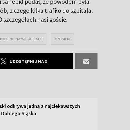
i sanepid podał, że powodem była
 z czego kilka trafiło do szpitala.
O szczegółach nasi goście.
JEDZENIE NA WAKACJACH
#POSIŁKI
UDOSTĘPNIJ NA X
ski odkrywa jedną z najciekawszych
 Dolnego Śląska