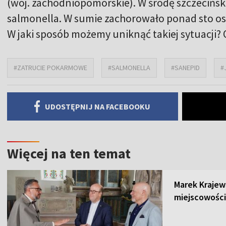
(woj. zachodniopomorskie). W środę szczecińsk
salmonella. W sumie zachorowało ponad sto osób,
W jaki sposób możemy uniknąć takiej sytuacji? 
#ZATRUCIE POKARMOWE
#SALMONELLA
#SANEPID
#
UDOSTĘPNIJ NA FACEBOOKU
Więcej na ten temat
Marek Krajew
miejscowości