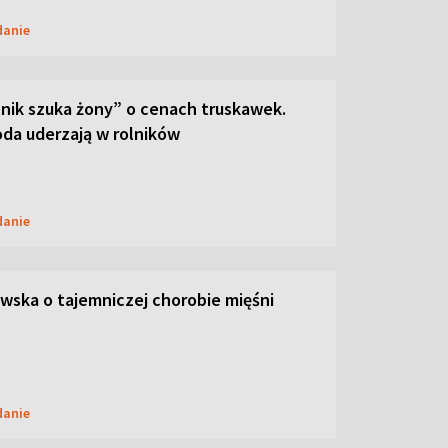
danie
lnik szuka żony” o cenach truskawek.
oda uderzają w rolników
danie
ska o tajemniczej chorobie mięśni
danie