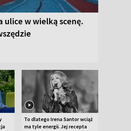
 ulice w wielką scenę.
 wszędzie
y
To dlatego Irena Santor wciąż
cja
ma tyle energii. Jej recepta