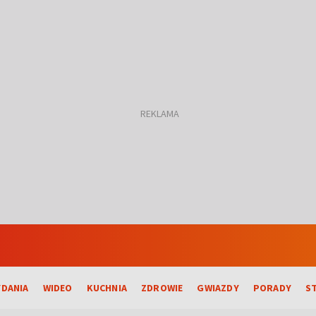
DANIA
WIDEO
KUCHNIA
ZDROWIE
GWIAZDY
PORADY
S