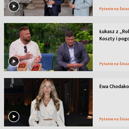
Pytanie na Śnia
Łukasz z „Ro
Koszty i pog
Pytanie na Śnia
Ewa Chodakow
Pytanie na Śnia