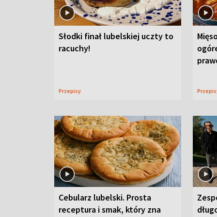
Słodki finał lubelskiej uczty to
Mięso
racuchy!
ogór
praw
Przepisy
Przepi
Cebularz lubelski. Prosta
Zesp
receptura i smak, który zna
długo