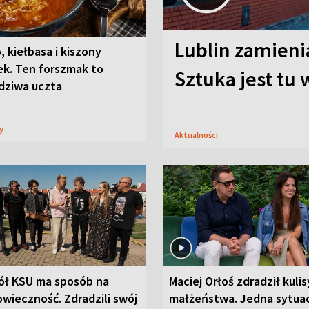
Lublin zamienia
, kiełbasa i kiszony
ek. Ten forszmak to
Sztuka jest tu
dziwa uczta
sy
Aktualności
ół KSU ma sposób na
Maciej Orłoś zdradził kulis
wieczność. Zdradzili swój
małżeństwa. Jedna sytua