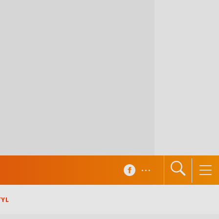
...
TYL