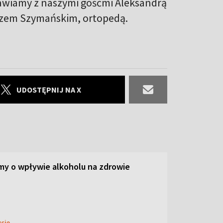
awiamy z naszymi gośćmi Aleksandrą
szem Szymańskim, ortopedą.
UDOSTĘPNIJ NA X
y o wpływie alkoholu na zdrowie
ycie