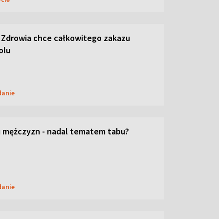
 Zdrowia chce całkowitego zakazu
olu
danie
 mężczyzn - nadal tematem tabu?
danie