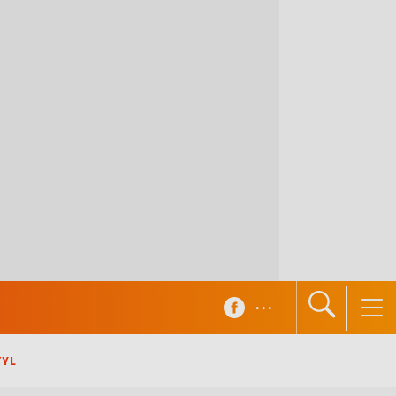
...
TYL