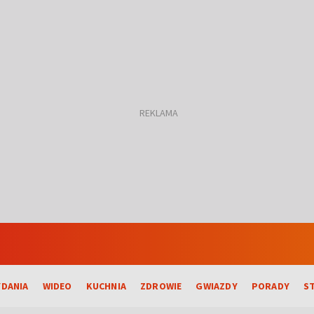
DANIA
WIDEO
KUCHNIA
ZDROWIE
GWIAZDY
PORADY
S