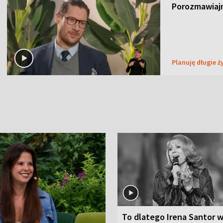
Porozmawiaj
Planuję długie ż
To dlatego Irena Santor w