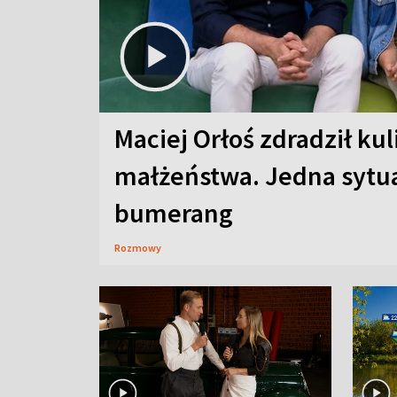
Maciej Orłoś zdradził kul
małżeństwa. Jedna sytua
bumerang
Rozmowy