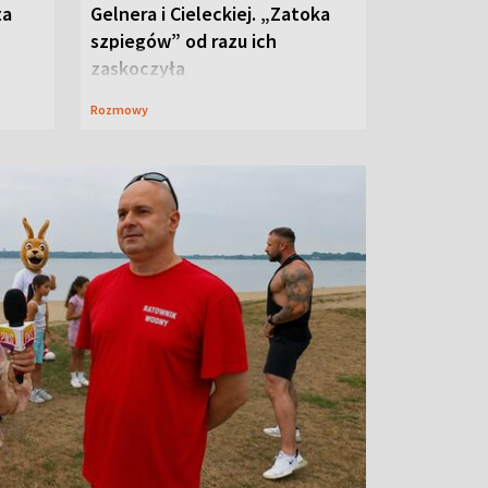
ta
Gelnera i Cieleckiej. „Zatoka
szpiegów” od razu ich
zaskoczyła
Rozmowy