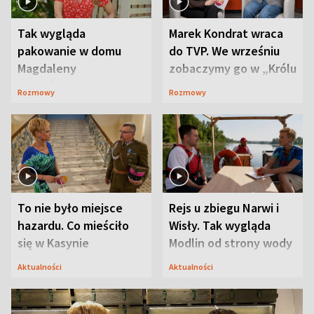
Tak wygląda
Marek Kondrat wraca
pakowanie w domu
do TVP. We wrześniu
Magdaleny
zobaczymy go w „Królu
Waligórskiej-Lisieckiej.
Maciusiu I”
Rozmowy
Rozmowy
Mąż nie odpuszcza
To nie było miejsce
Rejs u zbiegu Narwi i
hazardu. Co mieściło
Wisły. Tak wygląda
się w Kasynie
Modlin od strony wody
Oficerskim?
Aktualności
Aktualności