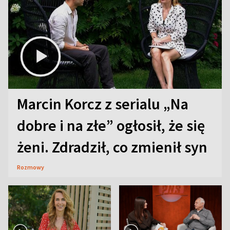
Marcin Korcz z serialu „Na
dobre i na złe” ogłosił, że się
żeni. Zdradził, co zmienił syn
Rozmowy