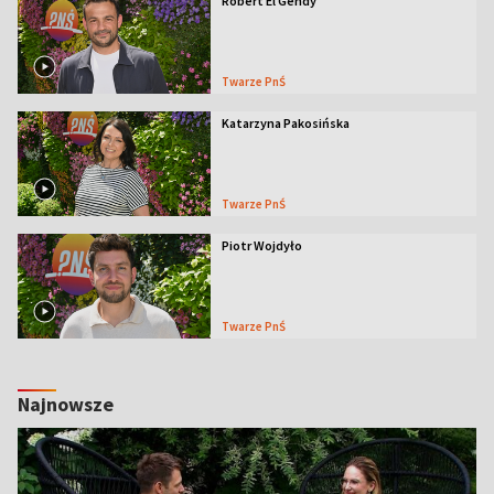
Robert El Gendy
Twarze PnŚ
Katarzyna Pakosińska
Twarze PnŚ
Piotr Wojdyło
Twarze PnŚ
Najnowsze