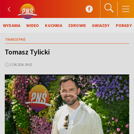
WYDANIA
WIDEO
KUCHNIA
ZDROWIE
GWIAZDY
PORADY
TWARZE PNŚ
Tomasz Tylicki
17.06.2024, 09:02