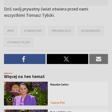
Dziś swój prywatny świat otwiera przed nami
wszystkimi Tomasz Tylicki.
#PNŚ
#TWARZE PNŚ
#PROWADZĄCY
#DZIENNIKARZ
#TOMASZ TYLICKI
Więcej na ten temat
Klaudia Carlos
Twarze PnŚ