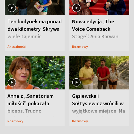
Ten budynek ma ponad
Nowa edycja „The
dwa kilometry. Skrywa
Voice Comeback
wiele tajemnic
Stage”. Ania Karwan
zapowiada
Aktualności
Rozmowy
niespodzianki
Anna z „Sanatorium
Gąsiewska i
miłości” pokazała
Sołtysiewicz wrócili w
biceps. Trudno
wyjątkowe miejsce. Na
uwierzyć, co przeszła
szlaku czekał
Rozmowy
Rozmowy
wcześniej
niedźwiedź