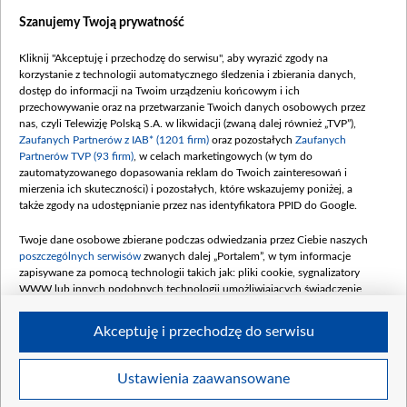
Dostępność
Szanujemy Twoją prywatność
Moje zgody
Kliknij "Akceptuję i przechodzę do serwisu", aby wyrazić zgody na
Procedura zgłoszeń wewnętrznych
korzystanie z technologii automatycznego śledzenia i zbierania danych,
dostęp do informacji na Twoim urządzeniu końcowym i ich
przechowywanie oraz na przetwarzanie Twoich danych osobowych przez
nas, czyli Telewizję Polską S.A. w likwidacji (zwaną dalej również „TVP”),
Zaufanych Partnerów z IAB* (1201 firm)
oraz pozostałych
Zaufanych
Partnerów TVP (93 firm)
, w celach marketingowych (w tym do
zautomatyzowanego dopasowania reklam do Twoich zainteresowań i
mierzenia ich skuteczności) i pozostałych, które wskazujemy poniżej, a
także zgody na udostępnianie przez nas identyfikatora PPID do Google.
Twoje dane osobowe zbierane podczas odwiedzania przez Ciebie naszych
poszczególnych serwisów
zwanych dalej „Portalem”, w tym informacje
zapisywane za pomocą technologii takich jak: pliki cookie, sygnalizatory
WWW lub innych podobnych technologii umożliwiających świadczenie
dopasowanych i bezpiecznych usług, personalizację treści oraz reklam,
udostępnianie funkcji mediów społecznościowych oraz analizowanie ruchu
Akceptuję i przechodzę do serwisu
w Internecie.
Twoje dane osobowe zbierane podczas odwiedzania przez Ciebie
Ustawienia zaawansowane
poszczególnych serwisów
na Portalu, takie jak adresy IP, identyfikatory
© 2026 Telewizja Polska S. A. w likwidacji
Twoich urządzeń końcowych i identyfikatory plików cookie, informacje o