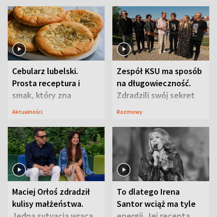
Cebularz lubelski.
Zespół KSU ma sposób
Prosta receptura i
na długowieczność.
smak, który zna
Zdradzili swój sekret
Lubelszczyzna
Aktualności
Rozmowy
Maciej Orłoś zdradził
To dlatego Irena
kulisy małżeństwa.
Santor wciąż ma tyle
Jedna sytuacja wraca
energii. Jej recepta