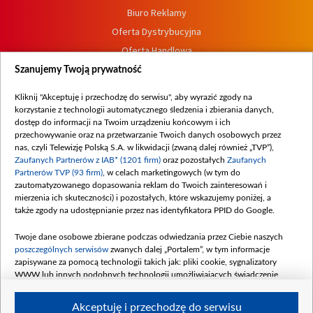
Biuro Reklamy
Oferta Dystrybucyjna
Oferta Handlowa
Dostępność
Szanujemy Twoją prywatność
Moje zgody
Kliknij "Akceptuję i przechodzę do serwisu", aby wyrazić zgody na
Procedura zgłoszeń wewnętrznych
korzystanie z technologii automatycznego śledzenia i zbierania danych,
dostęp do informacji na Twoim urządzeniu końcowym i ich
przechowywanie oraz na przetwarzanie Twoich danych osobowych przez
nas, czyli Telewizję Polską S.A. w likwidacji (zwaną dalej również „TVP”),
Zaufanych Partnerów z IAB* (1201 firm)
oraz pozostałych
Zaufanych
Partnerów TVP (93 firm)
, w celach marketingowych (w tym do
zautomatyzowanego dopasowania reklam do Twoich zainteresowań i
mierzenia ich skuteczności) i pozostałych, które wskazujemy poniżej, a
także zgody na udostępnianie przez nas identyfikatora PPID do Google.
Twoje dane osobowe zbierane podczas odwiedzania przez Ciebie naszych
poszczególnych serwisów
zwanych dalej „Portalem”, w tym informacje
zapisywane za pomocą technologii takich jak: pliki cookie, sygnalizatory
WWW lub innych podobnych technologii umożliwiających świadczenie
dopasowanych i bezpiecznych usług, personalizację treści oraz reklam,
udostępnianie funkcji mediów społecznościowych oraz analizowanie ruchu
Akceptuję i przechodzę do serwisu
w Internecie.