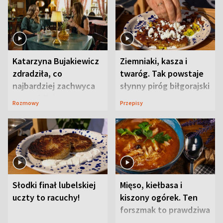
Katarzyna Bujakiewicz
Ziemniaki, kasza i
zdradziła, co
twaróg. Tak powstaje
najbardziej zachwyca
słynny piróg biłgorajski
ją w Lublinie
Rozmowy
Przepisy
Słodki finał lubelskiej
Mięso, kiełbasa i
uczty to racuchy!
kiszony ogórek. Ten
forszmak to prawdziwa
uczta