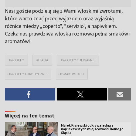
Nasi goście podzielą się z Wami włoskimi zwrotami,
które warto znać przed wyjazdem oraz wyjaśnią
różnice między „coperto", “servizio", a napiwkiem.
Czeka nas prawdziwa włoska rozmowa pełna smaków i
aromatów!
#WŁOCHY
#ITALIA
#WŁOCHY KULINARNIE
#WŁOCHY TURYSTYCZNIE
#SMAKI WŁOCH
Więcej na ten temat
Marek Krajewski odkrywa jedną z
najciekawszych miejscowości Dolnego
Śląska