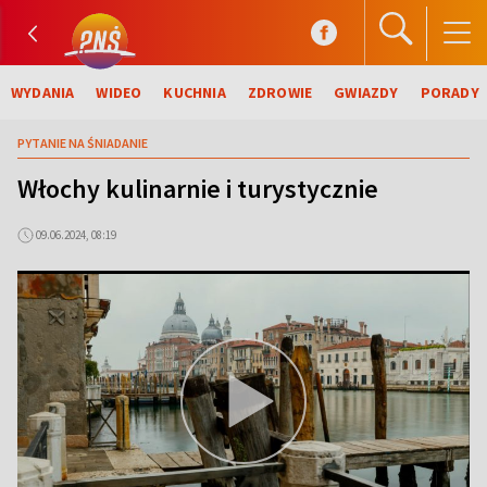
WYDANIA
WIDEO
KUCHNIA
ZDROWIE
GWIAZDY
PORADY
PYTANIE NA ŚNIADANIE
Włochy kulinarnie i turystycznie
09.06.2024, 08:19