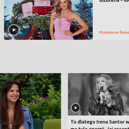
Pytanie na Śnia
To dlatego Irena Santor w
ma tyle energii. Jej recep