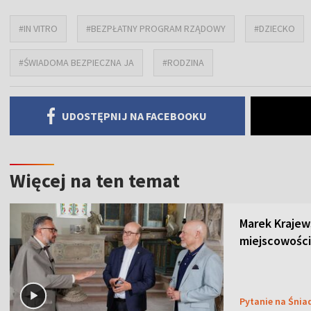
#IN VITRO
#BEZPŁATNY PROGRAM RZĄDOWY
#DZIECKO
#ŚWIADOMA BEZPIECZNA JA
#RODZINA
UDOSTĘPNIJ NA FACEBOOKU
Więcej na ten temat
Marek Krajew
miejscowości
Pytanie na Śnia