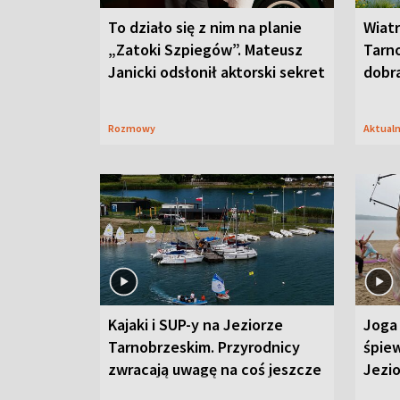
To działo się z nim na planie
Wiat
„Zatoki Szpiegów”. Mateusz
Tarno
Janicki odsłonił aktorski sekret
dobr
Rozmowy
Aktual
Kajaki i SUP-y na Jeziorze
Joga 
Tarnobrzeskim. Przyrodnicy
śpiew
zwracają uwagę na coś jeszcze
Jezi