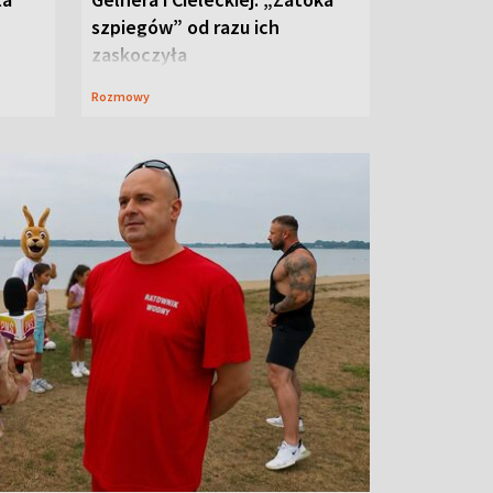
szpiegów” od razu ich
zaskoczyła
Rozmowy