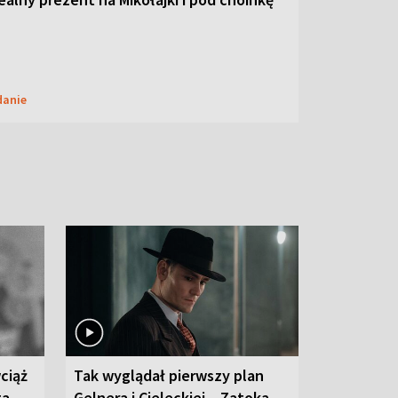
danie
ciąż
Tak wyglądał pierwszy plan
ta
Gelnera i Cieleckiej. „Zatoka