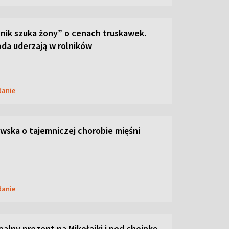
lnik szuka żony” o cenach truskawek.
oda uderzają w rolników
danie
ska o tajemniczej chorobie mięśni
danie
dealny prezent na Mikołajki i pod choinkę