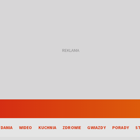
DANIA
WIDEO
KUCHNIA
ZDROWIE
GWIAZDY
PORADY
S