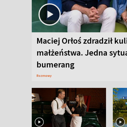
Maciej Orłoś zdradził kul
małżeństwa. Jedna sytua
bumerang
Rozmowy