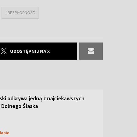
#BEZPŁODNOŚĆ
UDOSTĘPNIJ NA X
ski odkrywa jedną z najciekawszych
 Dolnego Śląska
danie