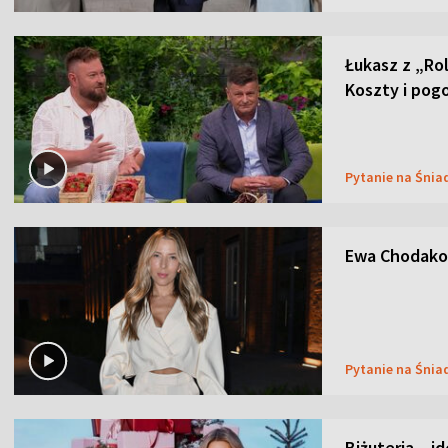
Łukasz z „Ro
Koszty i pog
Pytanie na Śnia
Ewa Chodakow
Pytanie na Śnia
Biżuteria – i