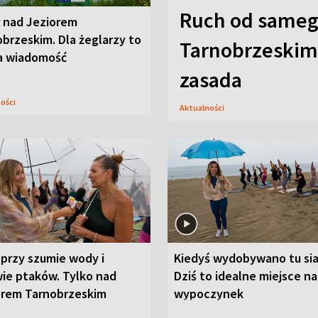
Ruch od sameg
r nad Jeziorem
brzeskim. Dla żeglarzy to
Tarnobrzeskim,
a wiadomość
zasada
ności
Aktualności
przy szumie wody i
Kiedyś wydobywano tu sia
ie ptaków. Tylko nad
Dziś to idealne miejsce na
orem Tarnobrzeskim
wypoczynek