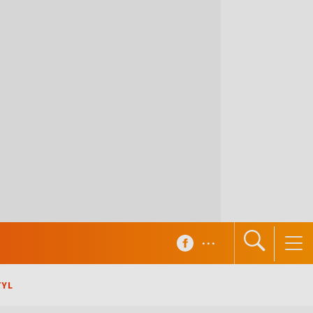
...
TYL