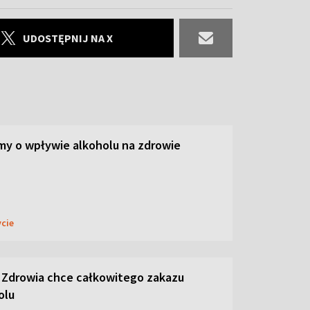
UDOSTĘPNIJ NA X
y o wpływie alkoholu na zdrowie
ycie
 Zdrowia chce całkowitego zakazu
olu