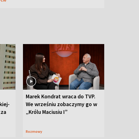
Marek Kondrat wraca do TVP.
iej-
We wrześniu zobaczymy go w
cza
„Królu Maciusiu I”
Rozmowy