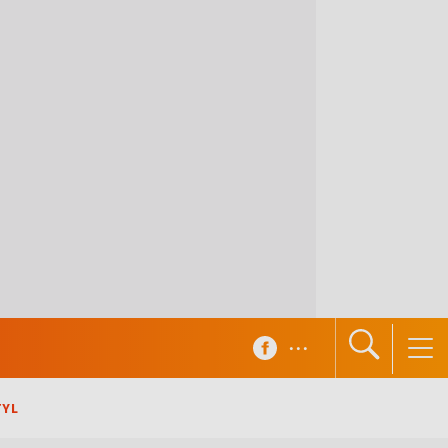
...
TYL