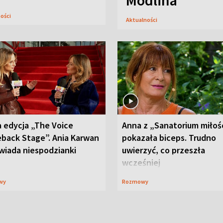
Modlina
ności
Aktualności
 edycja „The Voice
Anna z „Sanatorium miłoś
back Stage”. Ania Karwan
pokazała biceps. Trudno
wiada niespodzianki
uwierzyć, co przeszła
wcześniej
wy
Rozmowy