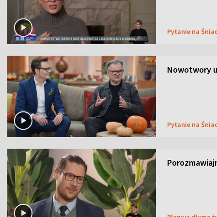
Pytanie na Śnia
Nowotwory u
Pytanie na Śnia
Porozmawiaj
Planuję długie ż