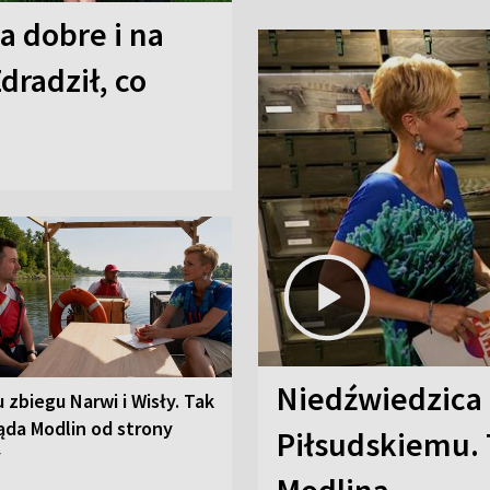
a dobre i na
Zdradził, co
Niedźwiedzica
u zbiegu Narwi i Wisły. Tak
ąda Modlin od strony
Piłsudskiemu. 
y