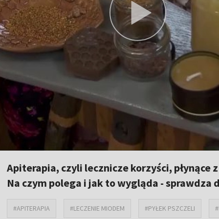
Apiterapia, czyli lecznicze korzyści, płynące
Na czym polega i jak to wygląda - sprawdza 
#APITERAPIA
#LECZENIE MIODEM
#PYŁEK PSZCZELI
#