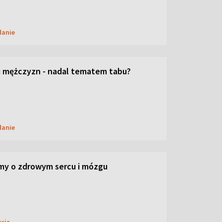
danie
 mężczyzn - nadal tematem tabu?
danie
my o zdrowym sercu i mózgu
ycie