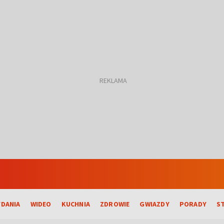
DANIA
WIDEO
KUCHNIA
ZDROWIE
GWIAZDY
PORADY
S