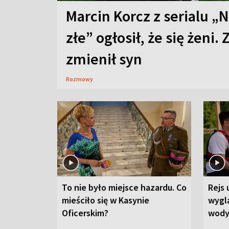
Marcin Korcz z serialu „N
złe” ogłosił, że się żeni. 
zmienił syn
Rozmowy
To nie było miejsce hazardu. Co
Rejs 
mieściło się w Kasynie
wygl
Oficerskim?
wod