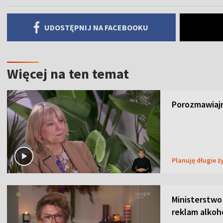
UDOSTĘPNIJ NA FACEBOOKU
Więcej na ten temat
Porozmawiajm
Planuję długie ż
Ministerstwo
reklam alkoh