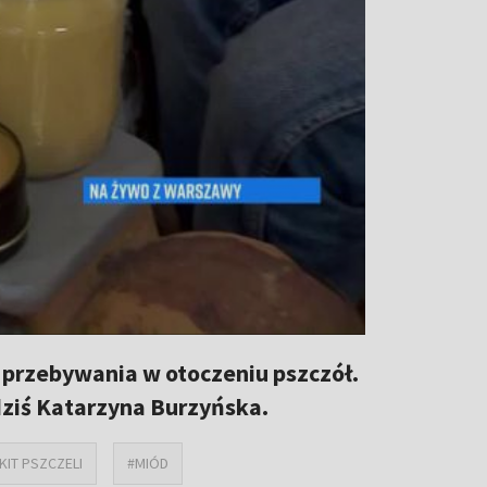
 z przebywania w otoczeniu pszczół.
dziś Katarzyna Burzyńska.
KIT PSZCZELI
#MIÓD