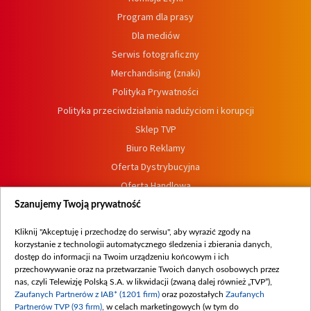
Program dla prasy
Dla mediów
Serwis fotograficzny
Merchandising (znaki)
Polityka Prywatności
Polityka przeciwdziałania nadużyciom i korupcji
Sklep TVP
Biuro Reklamy
Oferta Dystrybucyjna
Oferta Handlowa
Dostępność
Szanujemy Twoją prywatność
Moje zgody
Kliknij "Akceptuję i przechodzę do serwisu", aby wyrazić zgody na
Procedura zgłoszeń wewnętrznych
korzystanie z technologii automatycznego śledzenia i zbierania danych,
dostęp do informacji na Twoim urządzeniu końcowym i ich
przechowywanie oraz na przetwarzanie Twoich danych osobowych przez
nas, czyli Telewizję Polską S.A. w likwidacji (zwaną dalej również „TVP”),
Zaufanych Partnerów z IAB* (1201 firm)
oraz pozostałych
Zaufanych
Partnerów TVP (93 firm)
, w celach marketingowych (w tym do