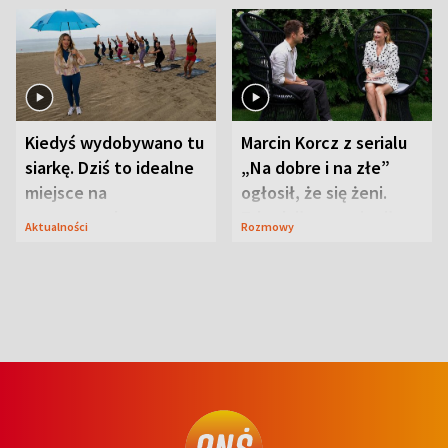
Kiedyś wydobywano tu
Marcin Korcz z serialu
siarkę. Dziś to idealne
„Na dobre i na złe”
miejsce na
ogłosił, że się żeni.
wypoczynek
Zdradził, co zmienił
Aktualności
Rozmowy
syn