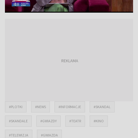
#PLOTKI
#NEWS
#INFORMACJE
#SKANDAL
#SKANDALE
#GWIAZDY
#TEATR
#KINO
#TELEWIZJA
#GWIAZDA