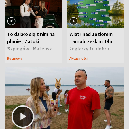
To działo się z nim na
Wiatr nad Jeziorem
planie „Zatoki
Tarnobrzeskim. Dla
Szpiegów”. Mateusz
żeglarzy to dobra
Janicki odsłonił
wiadomość
Rozmowy
Aktualności
aktorski sekret