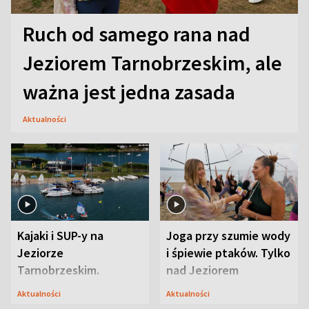
Ruch od samego rana nad
Jeziorem Tarnobrzeskim, ale
ważna jest jedna zasada
Aktualności
Kajaki i SUP-y na
Joga przy szumie wody
Jeziorze
i śpiewie ptaków. Tylko
Tarnobrzeskim.
nad Jeziorem
Przyrodnicy zwracają
Tarnobrzeskim
Aktualności
Aktualności
uwagę na coś jeszcze