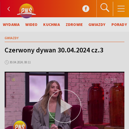
WYDANIA
WIDEO
KUCHNIA
ZDROWIE
GWIAZDY
PORADY
GWIAZDY
Czerwony dywan 30.04.2024 cz.3
30.04.2024, 08:11