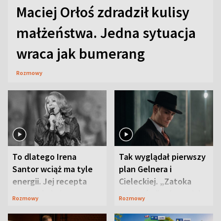
Maciej Orłoś zdradził kulisy
małżeństwa. Jedna sytuacja
wraca jak bumerang
Rozmowy
To dlatego Irena
Tak wyglądał pierwszy
Santor wciąż ma tyle
plan Gelnera i
energii. Jej recepta
Cieleckiej. „Zatoka
jest zaskakująco
szpiegów” od razu ich
Rozmowy
Rozmowy
prosta
zaskoczyła