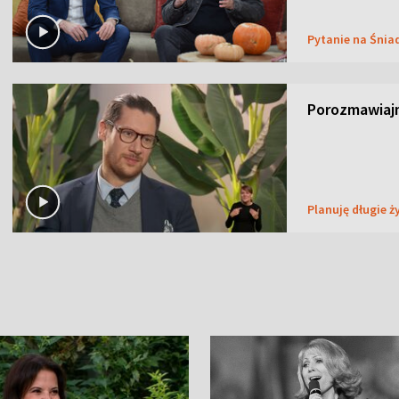
Pytanie na Śnia
Porozmawiaj
Planuję długie ż