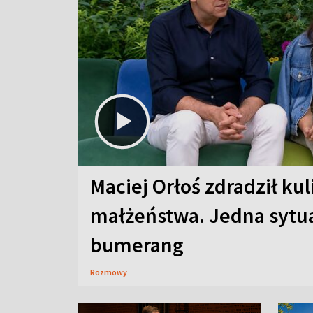
Maciej Orłoś zdradził kul
małżeństwa. Jedna sytua
bumerang
Rozmowy