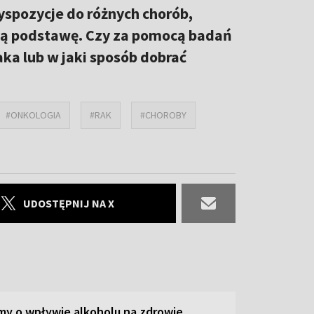
yspozycje do różnych chorób,
ną podstawę. Czy za pomocą badań
ka lub w jaki sposób dobrać
#ONKOLOGIA
#RAK
#CHOROBY
UDOSTĘPNIJ NA X
y o wpływie alkoholu na zdrowie