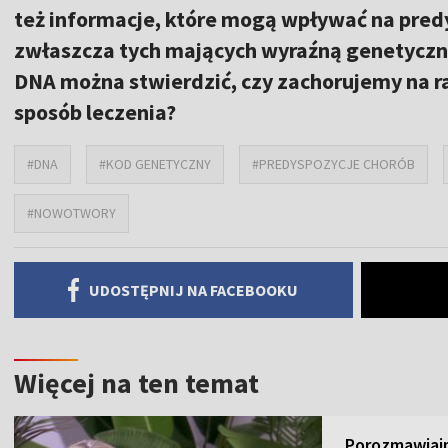
też informacje, które mogą wpływać na pred
zwłaszcza tych mających wyraźną genetycz
DNA można stwierdzić, czy zachorujemy na ra
sposób leczenia?
#DNA
#KOD GENETYCZNY
#PREDYSPOZYCJE CHORÓB
#NOWOTWORY
UDOSTĘPNIJ NA FACEBOOKU
Więcej na ten temat
Porozmawiajm