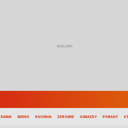
DANIA
WIDEO
KUCHNIA
ZDROWIE
GWIAZDY
PORADY
S