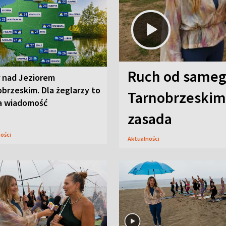
Ruch od sameg
r nad Jeziorem
brzeskim. Dla żeglarzy to
Tarnobrzeskim,
a wiadomość
zasada
ności
Aktualności