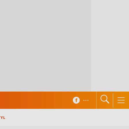
...
TYL