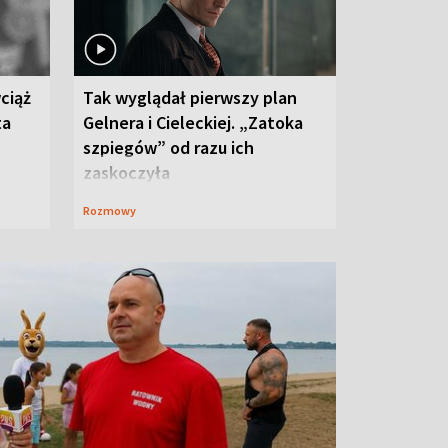
ciąż
Tak wyglądał pierwszy plan
ta
Gelnera i Cieleckiej. „Zatoka
szpiegów” od razu ich
zaskoczyła
Rozmowy