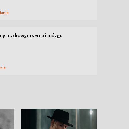
danie
my o zdrowym sercu i mózgu
ycie