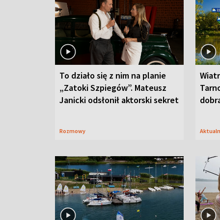
To działo się z nim na planie
Wiat
„Zatoki Szpiegów”. Mateusz
Tarno
Janicki odsłonił aktorski sekret
dobr
Rozmowy
Aktual