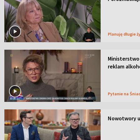
Planuję długie ż
Ministerstwo
reklam alkoh
Pytanie na Śnia
Nowotwory u