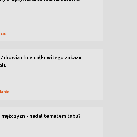
ycie
 Zdrowia chce całkowitego zakazu
olu
danie
 mężczyzn - nadal tematem tabu?