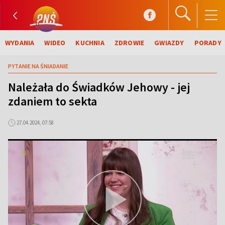
WYDANIA
WIDEO
KUCHNIA
ZDROWIE
GWIAZDY
PORADY
PYTANIE NA ŚNIADANIE
Należała do Świadków Jehowy - jej
zdaniem to sekta
27.04.2024, 07:58