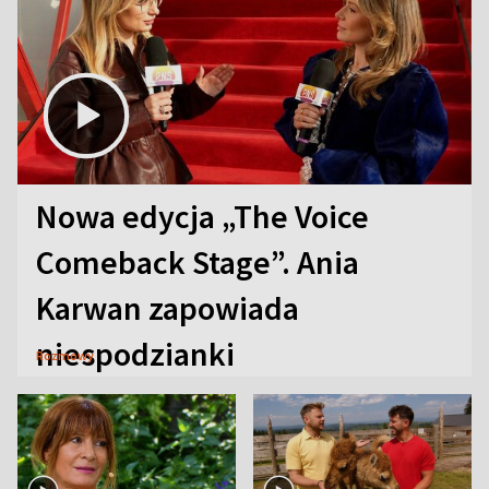
Nowa edycja „The Voice
Comeback Stage”. Ania
Karwan zapowiada
niespodzianki
Rozmowy