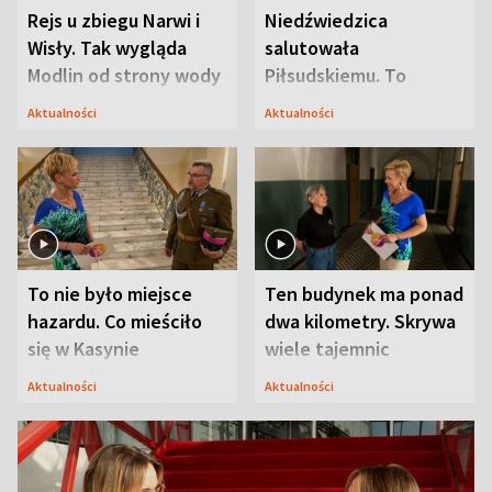
Rejs u zbiegu Narwi i
Niedźwiedzica
Wisły. Tak wygląda
salutowała
Modlin od strony wody
Piłsudskiemu. To
niejedyna tajemnica
Aktualności
Aktualności
Modlina
To nie było miejsce
Ten budynek ma ponad
hazardu. Co mieściło
dwa kilometry. Skrywa
się w Kasynie
wiele tajemnic
Oficerskim?
Aktualności
Aktualności