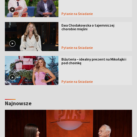
Pytanie na Śniadanie
Ewa Chodakowska o tajemniczej
chorobie mięśni
Pytanie na Śniadanie
Biżuteria – idealny prezent na Mikołajki i
pod choinkę
Pytanie na Śniadanie
Najnowsze