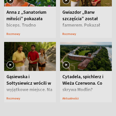
Anna z „Sanatorium
Gwiazdor „Barw
miłości” pokazała
szczęścia” został
biceps. Trudno
farmerem. Pokazał
uwierzyć, co przeszła
swoje niezwykłe
Rozmowy
Rozmowy
wcześniej
ranczo
Gąsiewska i
Cytadela, spichlerz i
Sołtysiewicz wrócili w
Wieża Czerwona. Co
wyjątkowe miejsce. Na
skrywa Modlin?
szlaku czekał
Rozmowy
Aktualności
niedźwiedź