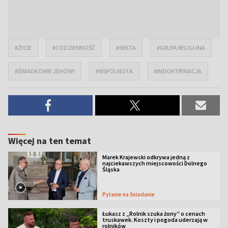
#ŻYCIE
#CODZIENNOŚĆ
#SEKTA
#GRUPA RELIGIJNA
#ŚWIADKOWIE JEHOWY
#WSPÓLNOTA
#INDOKTRYNACJA
Więcej na ten temat
Marek Krajewski odkrywa jedną z
najciekawszych miejscowości Dolnego
Śląska
Pytanie na Śniadanie
Łukasz z „Rolnik szuka żony” o cenach
truskawek. Koszty i pogoda uderzają w
rolników