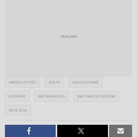
#INDEKS SYTOŚCI
#DIETA
#ODCHUDZANIE
#ZDROWIE
#METAMORFOZA
#AKTYWNOŚĆ FIZYCZNA
#STYL ŻYCIA