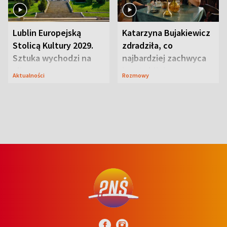
Lublin Europejską
Katarzyna Bujakiewicz
Stolicą Kultury 2029.
zdradziła, co
Sztuka wychodzi na
najbardziej zachwyca
ulice
ją w Lublinie
Aktualności
Rozmowy