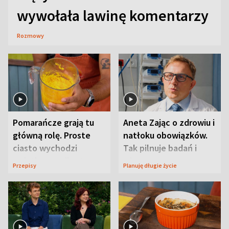
wywołała lawinę komentarzy
Rozmowy
Pomarańcze grają tu
Aneta Zając o zdrowiu i
główną rolę. Proste
natłoku obowiązków.
ciasto wychodzi
Tak pilnuje badań i
wyjątkowo wilgotne
wizyt
Przepisy
Planuję długie życie