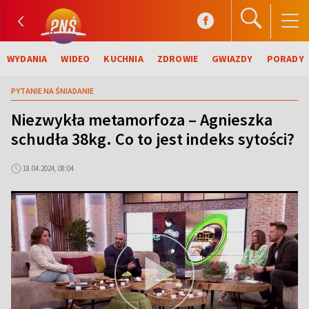
WYDANIA
WIDEO
KUCHNIA
ZDROWIE
GWIAZDY
PORADY
PYTANIE NA ŚNIADANIE
Niezwykła metamorfoza – Agnieszka
schudła 38kg. Co to jest indeks sytości?
18.04.2024, 08:04