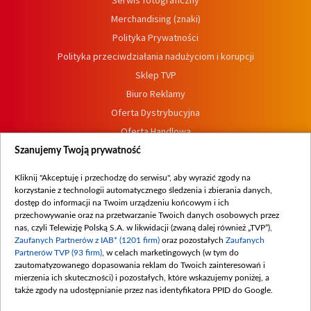
Serwis fotograficzny
Merchandising (znaki)
Polityka Prywatności
Polityka przeciwdziałania nadużyciom i korupcji
Sklep TVP
Biuro Reklamy
Oferta Dystrybucyjna
Oferta Handlowa
Dostępność
Szanujemy Twoją prywatność
Moje zgody
Kliknij "Akceptuję i przechodzę do serwisu", aby wyrazić zgody na
Procedura zgłoszeń wewnętrznych
korzystanie z technologii automatycznego śledzenia i zbierania danych,
dostęp do informacji na Twoim urządzeniu końcowym i ich
przechowywanie oraz na przetwarzanie Twoich danych osobowych przez
nas, czyli Telewizję Polską S.A. w likwidacji (zwaną dalej również „TVP”),
Zaufanych Partnerów z IAB* (1201 firm)
oraz pozostałych
Zaufanych
Partnerów TVP (93 firm)
, w celach marketingowych (w tym do
zautomatyzowanego dopasowania reklam do Twoich zainteresowań i
mierzenia ich skuteczności) i pozostałych, które wskazujemy poniżej, a
także zgody na udostępnianie przez nas identyfikatora PPID do Google.