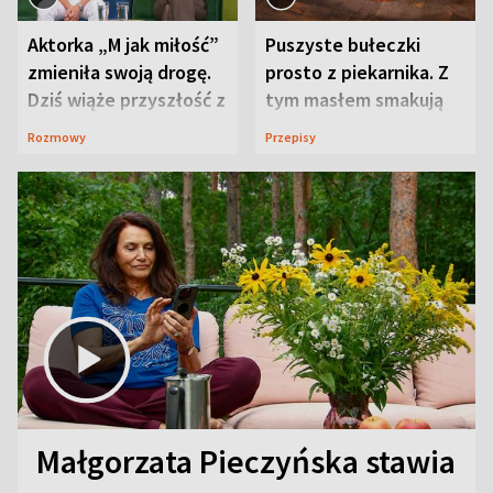
Aktorka „M jak miłość”
Puszyste bułeczki
zmieniła swoją drogę.
prosto z piekarnika. Z
Dziś wiąże przyszłość z
tym masłem smakują
neurobiologią
jeszcze lepiej
Rozmowy
Przepisy
Małgorzata Pieczyńska stawia