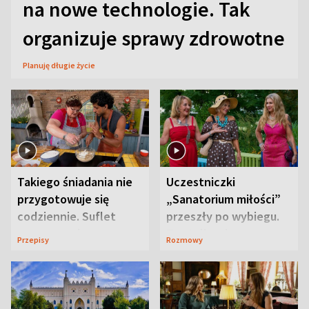
na nowe technologie. Tak
organizuje sprawy zdrowotne
Planuję długie życie
Takiego śniadania nie
Uczestniczki
przygotowuje się
„Sanatorium miłości”
codziennie. Suflet
przeszły po wybiegu.
serowy zachwyca
Te stylizacje
Przepisy
Rozmowy
smakiem
przyciągały wzrok