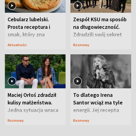
Cebularz lubelski.
Zespół KSU ma sposób
Prosta receptura i
na długowieczność.
smak, który zna
Zdradzili swój sekret
Lubelszczyzna
Aktualności
Rozmowy
Maciej Orłoś zdradził
To dlatego Irena
kulisy małżeństwa.
Santor wciąż ma tyle
Jedna sytuacja wraca
energii. Jej recepta
jak bumerang
jest zaskakująco
Rozmowy
Rozmowy
prosta