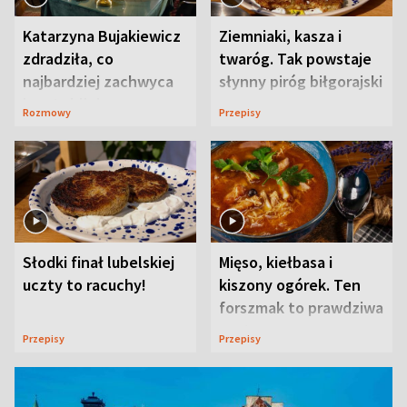
Katarzyna Bujakiewicz
Ziemniaki, kasza i
zdradziła, co
twaróg. Tak powstaje
najbardziej zachwyca
słynny piróg biłgorajski
ją w Lublinie
Rozmowy
Przepisy
Słodki finał lubelskiej
Mięso, kiełbasa i
uczty to racuchy!
kiszony ogórek. Ten
forszmak to prawdziwa
uczta
Przepisy
Przepisy