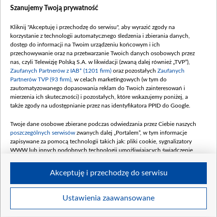
Dostępność
Szanujemy Twoją prywatność
Moje zgody
Kliknij "Akceptuję i przechodzę do serwisu", aby wyrazić zgody na
Procedura zgłoszeń wewnętrznych
korzystanie z technologii automatycznego śledzenia i zbierania danych,
dostęp do informacji na Twoim urządzeniu końcowym i ich
przechowywanie oraz na przetwarzanie Twoich danych osobowych przez
nas, czyli Telewizję Polską S.A. w likwidacji (zwaną dalej również „TVP”),
Zaufanych Partnerów z IAB* (1201 firm)
oraz pozostałych
Zaufanych
Partnerów TVP (93 firm)
, w celach marketingowych (w tym do
zautomatyzowanego dopasowania reklam do Twoich zainteresowań i
mierzenia ich skuteczności) i pozostałych, które wskazujemy poniżej, a
także zgody na udostępnianie przez nas identyfikatora PPID do Google.
Twoje dane osobowe zbierane podczas odwiedzania przez Ciebie naszych
poszczególnych serwisów
zwanych dalej „Portalem”, w tym informacje
zapisywane za pomocą technologii takich jak: pliki cookie, sygnalizatory
WWW lub innych podobnych technologii umożliwiających świadczenie
dopasowanych i bezpiecznych usług, personalizację treści oraz reklam,
udostępnianie funkcji mediów społecznościowych oraz analizowanie ruchu
Akceptuję i przechodzę do serwisu
w Internecie.
Twoje dane osobowe zbierane podczas odwiedzania przez Ciebie
Ustawienia zaawansowane
poszczególnych serwisów
na Portalu, takie jak adresy IP, identyfikatory
© 2026 Telewizja Polska S. A. w likwidacji
Twoich urządzeń końcowych i identyfikatory plików cookie, informacje o