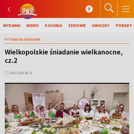
WYDANIA
WIDEO
KUCHNIA
ZDROWIE
GWIAZDY
PORADY
PYTANIE NA ŚNIADANIE
Wielkopolskie śniadanie wielkanocne,
cz.2
30.03.2024, 08:33