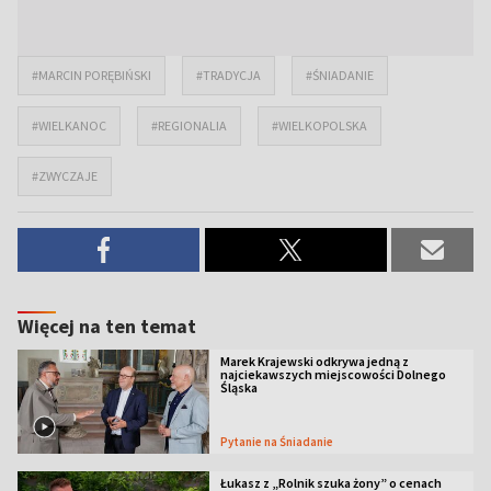
#MARCIN PORĘBIŃSKI
#TRADYCJA
#ŚNIADANIE
#WIELKANOC
#REGIONALIA
#WIELKOPOLSKA
#ZWYCZAJE
Więcej na ten temat
Marek Krajewski odkrywa jedną z
najciekawszych miejscowości Dolnego
Śląska
Pytanie na Śniadanie
Łukasz z „Rolnik szuka żony” o cenach