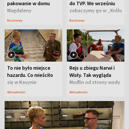
pakowanie w domu
do TVP. We wrześniu
Magdaleny
zobaczymy go w „Królu
Waligórskiej-Lisieckiej.
Maciusiu I”
Rozmowy
Rozmowy
Mąż nie odpuszcza
To nie było miejsce
Rejs u zbiegu Narwi i
hazardu. Co mieściło
Wisły. Tak wygląda
się w Kasynie
Modlin od strony wody
Oficerskim?
Aktualności
Aktualności