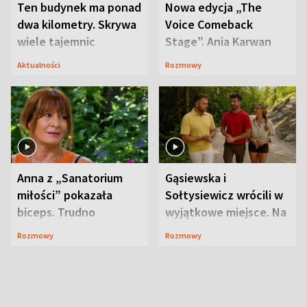
Ten budynek ma ponad
Nowa edycja „The
dwa kilometry. Skrywa
Voice Comeback
wiele tajemnic
Stage”. Ania Karwan
zapowiada
Aktualności
Rozmowy
niespodzianki
Anna z „Sanatorium
Gąsiewska i
miłości” pokazała
Sołtysiewicz wrócili w
biceps. Trudno
wyjątkowe miejsce. Na
uwierzyć, co przeszła
szlaku czekał
Rozmowy
Rozmowy
wcześniej
niedźwiedź