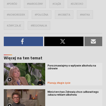
#PORÓD
#NARODZINY
#CIĄŻA
#DZIECKO
#NOWORODEK
#POŁOŻNA
#KOBIETA
#MATKA
#ZWYCZAJE
#REGIONALIA
Więcej na ten temat
Porozmawiajmy o wpływie alkoholu na
zdrowie
Planuję długie życie
Ministerstwo Zdrowia chce całkowitego
zakazu reklam alkoholu