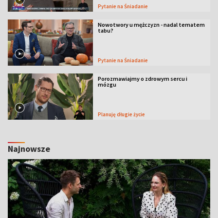
Pytanie na Śniadanie
Nowotwory u mężczyzn - nadal tematem
tabu?
Pytanie na Śniadanie
Porozmawiajmy o zdrowym sercu i
mózgu
Planuję długie życie
Najnowsze