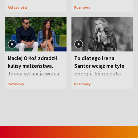
Lubelszczyzna
Aktualności
Rozmowy
Maciej Orłoś zdradził
To dlatego Irena
kulisy małżeństwa.
Santor wciąż ma tyle
Jedna sytuacja wraca
energii. Jej recepta
jak bumerang
jest zaskakująco
Rozmowy
Rozmowy
prosta