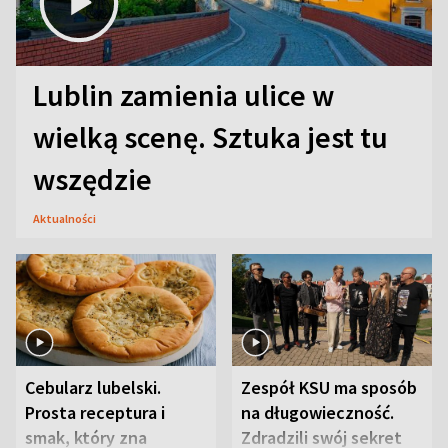
Lublin zamienia ulice w
wielką scenę. Sztuka jest tu
wszędzie
Aktualności
Cebularz lubelski.
Zespół KSU ma sposób
Prosta receptura i
na długowieczność.
smak, który zna
Zdradzili swój sekret