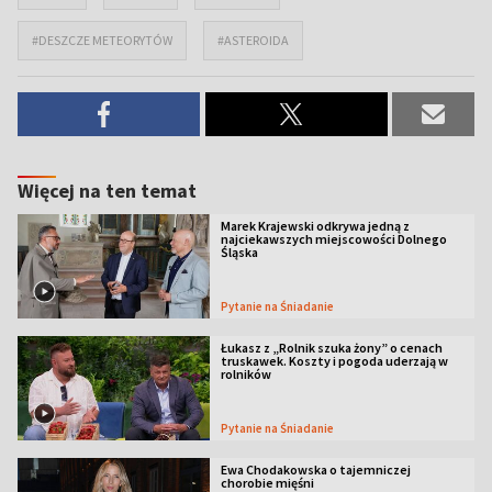
#DESZCZE METEORYTÓW
#ASTEROIDA
Więcej na ten temat
Marek Krajewski odkrywa jedną z
najciekawszych miejscowości Dolnego
Śląska
Pytanie na Śniadanie
Łukasz z „Rolnik szuka żony” o cenach
truskawek. Koszty i pogoda uderzają w
rolników
Pytanie na Śniadanie
Ewa Chodakowska o tajemniczej
chorobie mięśni