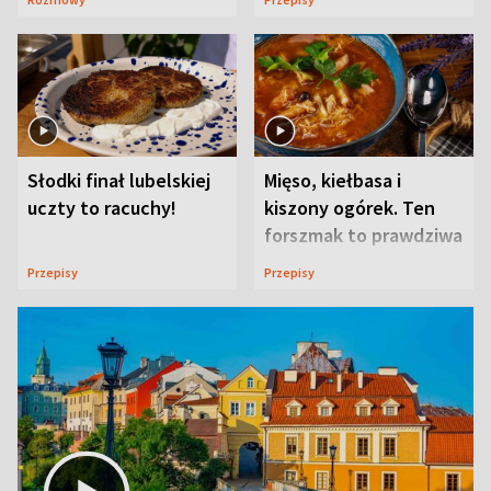
Słodki finał lubelskiej
Mięso, kiełbasa i
uczty to racuchy!
kiszony ogórek. Ten
forszmak to prawdziwa
uczta
Przepisy
Przepisy