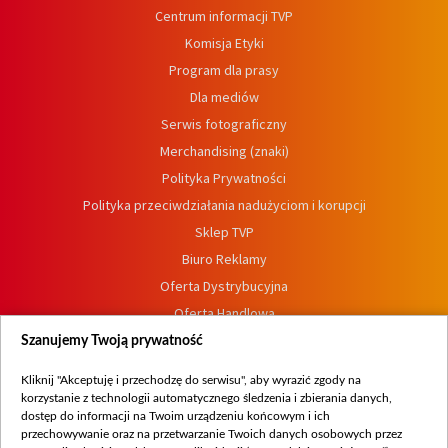
Centrum informacji TVP
Komisja Etyki
Program dla prasy
Dla mediów
Serwis fotograficzny
Merchandising (znaki)
Polityka Prywatności
Polityka przeciwdziałania nadużyciom i korupcji
Sklep TVP
Biuro Reklamy
Oferta Dystrybucyjna
Oferta Handlowa
Dostępność
Szanujemy Twoją prywatność
Moje zgody
Kliknij "Akceptuję i przechodzę do serwisu", aby wyrazić zgody na
Procedura zgłoszeń wewnętrznych
korzystanie z technologii automatycznego śledzenia i zbierania danych,
dostęp do informacji na Twoim urządzeniu końcowym i ich
przechowywanie oraz na przetwarzanie Twoich danych osobowych przez