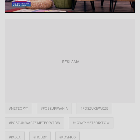
#METEORYT
#POSZUKIWANIA
#POSZUKIWACZE
#POSZUKIWACZE METEORYTÓW
#ŁOWCY METEORYTÓW
#PASJA
#HOBBY
#KOSMOS