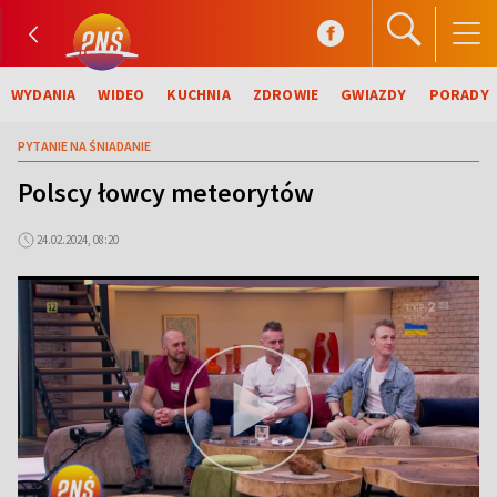
WYDANIA
WIDEO
KUCHNIA
ZDROWIE
GWIAZDY
PORADY
PYTANIE NA ŚNIADANIE
Polscy łowcy meteorytów
24.02.2024, 08:20