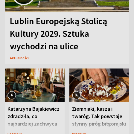
Lublin Europejską Stolicą
Kultury 2029. Sztuka
wychodzi na ulice
Aktualności
Katarzyna Bujakiewicz
Ziemniaki, kasza i
zdradziła, co
twaróg. Tak powstaje
najbardziej zachwyca
słynny piróg biłgorajski
ją w Lublinie
Rozmowy
Przepisy