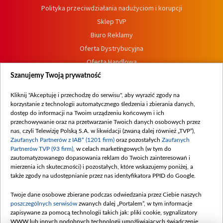
Polityka przeciwdziałania nadużyciom i korupcji
Sklep TVP
Biuro Reklamy
Oferta Dystrybucyjna
Oferta Handlowa
Dostępność
Szanujemy Twoją prywatność
Moje zgody
Kliknij "Akceptuję i przechodzę do serwisu", aby wyrazić zgody na
Procedura zgłoszeń wewnętrznych
korzystanie z technologii automatycznego śledzenia i zbierania danych,
dostęp do informacji na Twoim urządzeniu końcowym i ich
przechowywanie oraz na przetwarzanie Twoich danych osobowych przez
nas, czyli Telewizję Polską S.A. w likwidacji (zwaną dalej również „TVP”),
Zaufanych Partnerów z IAB* (1201 firm)
oraz pozostałych
Zaufanych
Partnerów TVP (93 firm)
, w celach marketingowych (w tym do
zautomatyzowanego dopasowania reklam do Twoich zainteresowań i
mierzenia ich skuteczności) i pozostałych, które wskazujemy poniżej, a
także zgody na udostępnianie przez nas identyfikatora PPID do Google.
Twoje dane osobowe zbierane podczas odwiedzania przez Ciebie naszych
poszczególnych serwisów
zwanych dalej „Portalem”, w tym informacje
zapisywane za pomocą technologii takich jak: pliki cookie, sygnalizatory
WWW lub innych podobnych technologii umożliwiających świadczenie