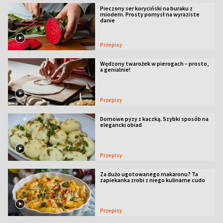
Pieczony ser koryciński na buraku z
miodem. Prosty pomysł na wyraziste
danie
Przepisy
Wędzony twarożek w pierogach – prosto,
a genialnie!
Przepisy
Domowe pyzy z kaczką. Szybki sposób na
elegancki obiad
Przepisy
Za dużo ugotowanego makaronu? Ta
zapiekanka zrobi z niego kulinarne cudo
Przepisy