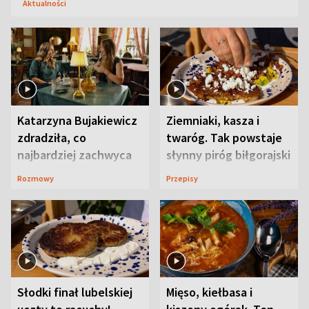
Aktualności
Katarzyna Bujakiewicz
Ziemniaki, kasza i
zdradziła, co
twaróg. Tak powstaje
najbardziej zachwyca
słynny piróg biłgorajski
ją w Lublinie
Rozmowy
Przepisy
Słodki finał lubelskiej
Mięso, kiełbasa i