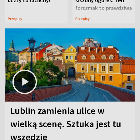
uczty to racuchy!
kiszony ogórek. Ten
forszmak to prawdziwa
uczta
Przepisy
Przepisy
Lublin zamienia ulice w
wielką scenę. Sztuka jest tu
wszędzie