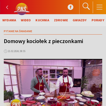
WYDANIA
WIDEO
KUCHNIA
ZDROWIE
GWIAZDY
PORADY
PYTANIE NA ŚNIADANIE
Domowy kociołek z pieczonkami
21.02.2024, 08:55