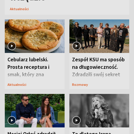
Aktualności
Cebularz lubelski.
Zespół KSU ma sposób
Prosta receptura i
na długowieczność.
smak, który zna
Zdradzili swój sekret
Lubelszczyzna
Aktualności
Rozmowy
Maciej Orłoś zdradził
To dlatego Irena