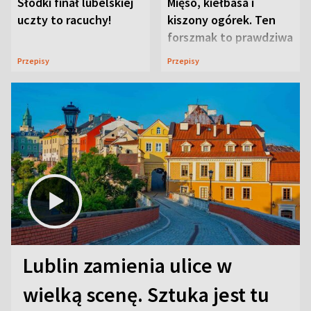
Słodki finał lubelskiej
Mięso, kiełbasa i
uczty to racuchy!
kiszony ogórek. Ten
forszmak to prawdziwa
uczta
Przepisy
Przepisy
Lublin zamienia ulice w
wielką scenę. Sztuka jest tu