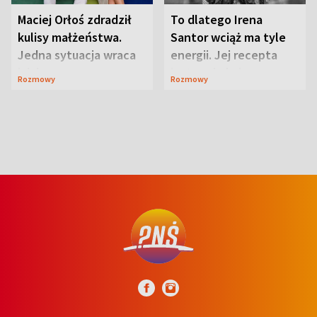
Maciej Orłoś zdradził
To dlatego Irena
kulisy małżeństwa.
Santor wciąż ma tyle
Jedna sytuacja wraca
energii. Jej recepta
jak bumerang
jest zaskakująco
Rozmowy
Rozmowy
prosta