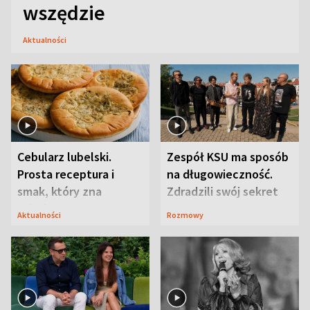
wszędzie
Aktualności
Cebularz lubelski.
Zespół KSU ma sposób
Prosta receptura i
na długowieczność.
smak, który zna
Zdradzili swój sekret
Lubelszczyzna
Aktualności
Rozmowy