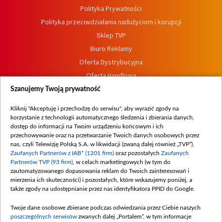
Polityka Prywatności
Polityka przeciwdziałania nadużyciom i korupcji
Sklep TVP
Biuro Reklamy
Oferta Dystrybucyjna
Oferta Handlowa
Dostępność
Szanujemy Twoją prywatność
Moje zgody
Kliknij "Akceptuję i przechodzę do serwisu", aby wyrazić zgody na
Procedura zgłoszeń wewnętrznych
korzystanie z technologii automatycznego śledzenia i zbierania danych,
dostęp do informacji na Twoim urządzeniu końcowym i ich
przechowywanie oraz na przetwarzanie Twoich danych osobowych przez
nas, czyli Telewizję Polską S.A. w likwidacji (zwaną dalej również „TVP”),
Zaufanych Partnerów z IAB* (1201 firm)
oraz pozostałych
Zaufanych
Partnerów TVP (93 firm)
, w celach marketingowych (w tym do
zautomatyzowanego dopasowania reklam do Twoich zainteresowań i
mierzenia ich skuteczności) i pozostałych, które wskazujemy poniżej, a
także zgody na udostępnianie przez nas identyfikatora PPID do Google.
Twoje dane osobowe zbierane podczas odwiedzania przez Ciebie naszych
poszczególnych serwisów
zwanych dalej „Portalem”, w tym informacje