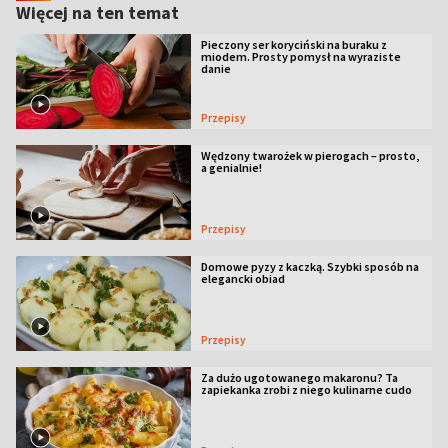
Więcej na ten temat
Pieczony ser koryciński na buraku z
miodem. Prosty pomysł na wyraziste
danie
Przepisy
Wędzony twarożek w pierogach – prosto,
a genialnie!
Przepisy
Domowe pyzy z kaczką. Szybki sposób na
elegancki obiad
Przepisy
Za dużo ugotowanego makaronu? Ta
zapiekanka zrobi z niego kulinarne cudo