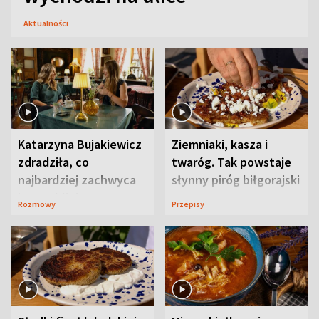
Aktualności
Katarzyna Bujakiewicz
Ziemniaki, kasza i
zdradziła, co
twaróg. Tak powstaje
najbardziej zachwyca
słynny piróg biłgorajski
ją w Lublinie
Rozmowy
Przepisy