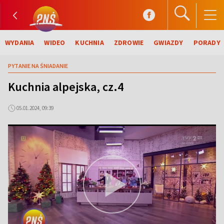
WYDANIA
WIDEO
KUCHNIA
ZDROWIE
GWIAZDY
PORADY
PYTANIE NA ŚNIADANIE
Kuchnia alpejska, cz.4
05.01.2024, 09:39