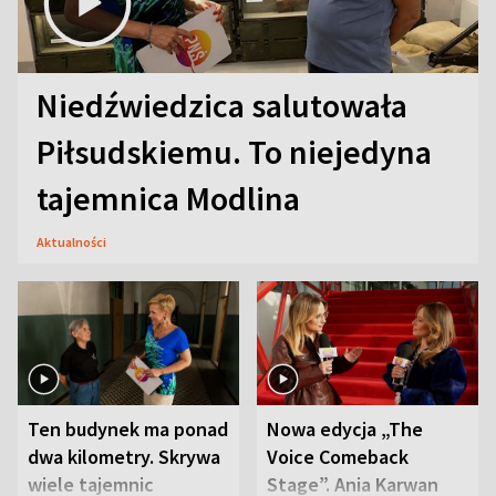
Niedźwiedzica salutowała
Piłsudskiemu. To niejedyna
tajemnica Modlina
Aktualności
Ten budynek ma ponad
Nowa edycja „The
dwa kilometry. Skrywa
Voice Comeback
wiele tajemnic
Stage”. Ania Karwan