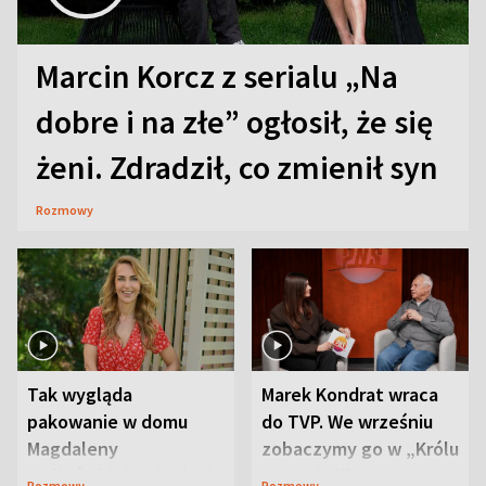
Marcin Korcz z serialu „Na
dobre i na złe” ogłosił, że się
żeni. Zdradził, co zmienił syn
Rozmowy
Tak wygląda
Marek Kondrat wraca
pakowanie w domu
do TVP. We wrześniu
Magdaleny
zobaczymy go w „Królu
Waligórskiej-Lisieckiej.
Maciusiu I”
Rozmowy
Rozmowy