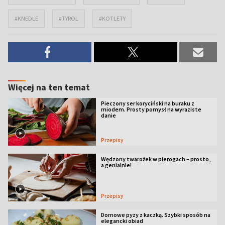
#KNEDLE
#TYROL
#KOTLETY
Więcej na ten temat
Pieczony ser koryciński na buraku z
miodem. Prosty pomysł na wyraziste
danie
Przepisy
Wędzony twarożek w pierogach – prosto,
a genialnie!
Przepisy
Domowe pyzy z kaczką. Szybki sposób na
elegancki obiad