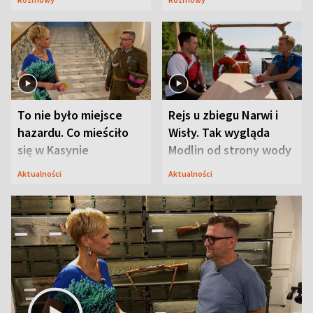
Mąż nie odpuszcza
To nie było miejsce
Rejs u zbiegu Narwi i
hazardu. Co mieściło
Wisły. Tak wygląda
się w Kasynie
Modlin od strony wody
Oficerskim?
Aktualności
Aktualności