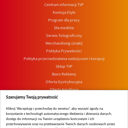
Centrum informacji TVP
Komisja Etyki
Program dla prasy
Dla mediów
Serwis fotograficzny
Merchandising (znaki)
Polityka Prywatności
Polityka przeciwdziałania nadużyciom i korupcji
Sklep TVP
Biuro Reklamy
Oferta Dystrybucyjna
Oferta Handlowa
Dostępność
Szanujemy Twoją prywatność
Moje zgody
Kliknij "Akceptuję i przechodzę do serwisu", aby wyrazić zgody na
Procedura zgłoszeń wewnętrznych
korzystanie z technologii automatycznego śledzenia i zbierania danych,
dostęp do informacji na Twoim urządzeniu końcowym i ich
przechowywanie oraz na przetwarzanie Twoich danych osobowych przez