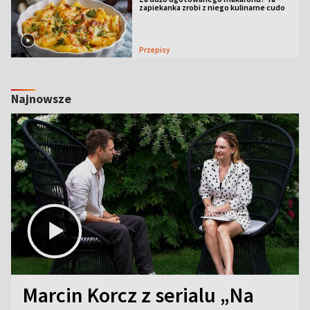
zapiekanka zrobi z niego kulinarne cudo
Przepisy
Najnowsze
Marcin Korcz z serialu „Na