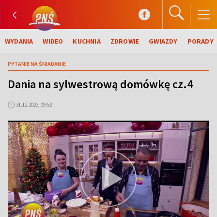
WYDANIA
WIDEO
KUCHNIA
ZDROWIE
GWIAZDY
PORADY
PYTANIE NA ŚNIADANIE
Dania na sylwestrową domówkę cz.4
31.12.2023, 09:52