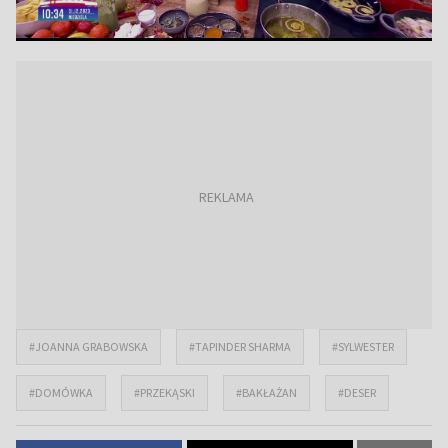
#JOANNA GRABOWSKA
#TAPINDER SHARMA
#SYLWESTER
#DOMÓWKA
#PRZEKĄSKI
#BAKŁAŻAN
#DESER