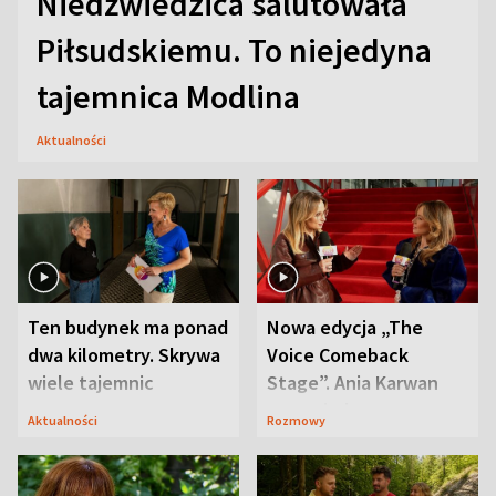
Niedźwiedzica salutowała
Piłsudskiemu. To niejedyna
tajemnica Modlina
Aktualności
Ten budynek ma ponad
Nowa edycja „The
dwa kilometry. Skrywa
Voice Comeback
wiele tajemnic
Stage”. Ania Karwan
zapowiada
Aktualności
Rozmowy
niespodzianki