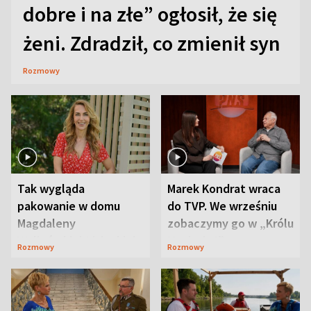
dobre i na złe” ogłosił, że się
żeni. Zdradził, co zmienił syn
Rozmowy
Tak wygląda
Marek Kondrat wraca
pakowanie w domu
do TVP. We wrześniu
Magdaleny
zobaczymy go w „Królu
Waligórskiej-Lisieckiej.
Maciusiu I”
Rozmowy
Rozmowy
Mąż nie odpuszcza