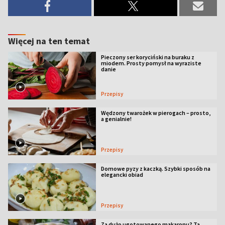
Więcej na ten temat
Pieczony ser koryciński na buraku z
miodem. Prosty pomysł na wyraziste
danie
Przepisy
Wędzony twarożek w pierogach – prosto,
a genialnie!
Przepisy
Domowe pyzy z kaczką. Szybki sposób na
elegancki obiad
Przepisy
Za dużo ugotowanego makaronu? Ta