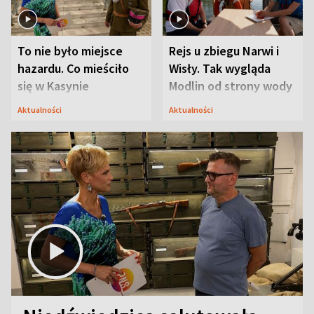
To nie było miejsce
Rejs u zbiegu Narwi i
hazardu. Co mieściło
Wisły. Tak wygląda
się w Kasynie
Modlin od strony wody
Oficerskim?
Aktualności
Aktualności