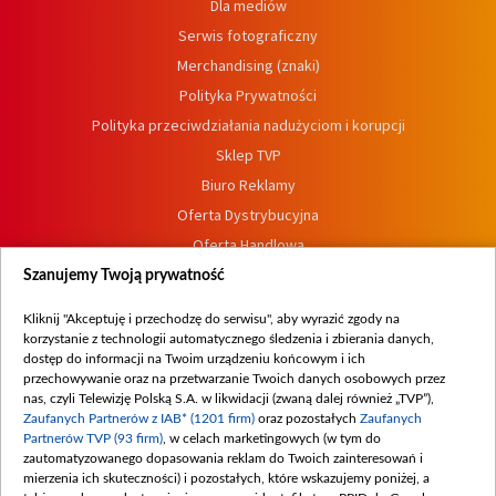
Dla mediów
Serwis fotograficzny
Merchandising (znaki)
Polityka Prywatności
Polityka przeciwdziałania nadużyciom i korupcji
Sklep TVP
Biuro Reklamy
Oferta Dystrybucyjna
Oferta Handlowa
Dostępność
Szanujemy Twoją prywatność
Moje zgody
Kliknij "Akceptuję i przechodzę do serwisu", aby wyrazić zgody na
Procedura zgłoszeń wewnętrznych
korzystanie z technologii automatycznego śledzenia i zbierania danych,
dostęp do informacji na Twoim urządzeniu końcowym i ich
przechowywanie oraz na przetwarzanie Twoich danych osobowych przez
nas, czyli Telewizję Polską S.A. w likwidacji (zwaną dalej również „TVP”),
Zaufanych Partnerów z IAB* (1201 firm)
oraz pozostałych
Zaufanych
Partnerów TVP (93 firm)
, w celach marketingowych (w tym do
zautomatyzowanego dopasowania reklam do Twoich zainteresowań i
mierzenia ich skuteczności) i pozostałych, które wskazujemy poniżej, a