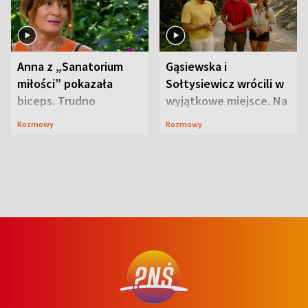
Anna z „Sanatorium
Gąsiewska i
miłości” pokazała
Sołtysiewicz wrócili w
biceps. Trudno
wyjątkowe miejsce. Na
uwierzyć, co przeszła
szlaku czekał
Rozmowy
Rozmowy
wcześniej
niedźwiedź