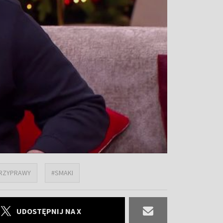
RZYPRAWY
#SMAKI
UDOSTĘPNIJ NA X