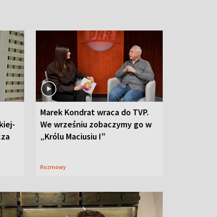
Marek Kondrat wraca do TVP.
iej-
We wrześniu zobaczymy go w
cza
„Królu Maciusiu I”
Rozmowy