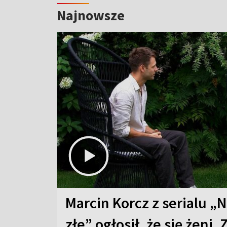
Najnowsze
Marcin Korcz z serialu „N
złe” ogłosił, że się żeni. 