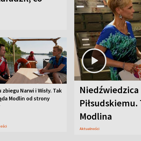
Niedźwiedzica
u zbiegu Narwi i Wisły. Tak
ąda Modlin od strony
Piłsudskiemu. 
y
Modlina
ności
Aktualności