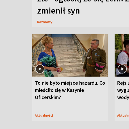
zmienił syn
Rozmowy
To nie było miejsce hazardu. Co
Rejs 
mieściło się w Kasynie
wygl
Oficerskim?
wod
Aktualności
Aktual