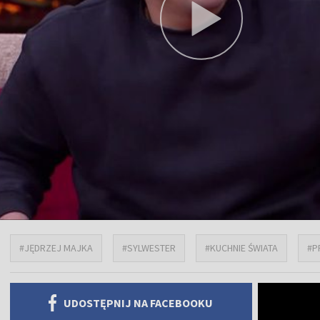
#JĘDRZEJ MAJKA
#SYLWESTER
#KUCHNIE ŚWIATA
#P
UDOSTĘPNIJ NA FACEBOOKU