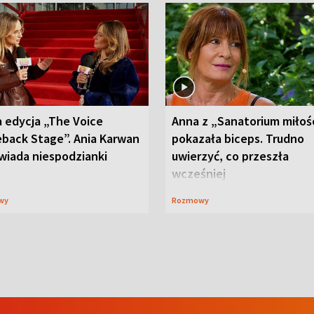
 edycja „The Voice
Anna z „Sanatorium miłoś
back Stage”. Ania Karwan
pokazała biceps. Trudno
wiada niespodzianki
uwierzyć, co przeszła
wcześniej
wy
Rozmowy