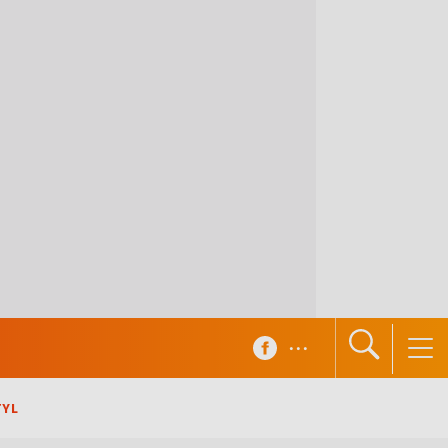
...
TYL