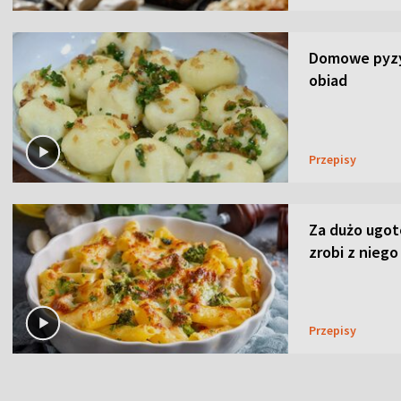
Domowe pyzy 
obiad
Przepisy
Za dużo ugo
zrobi z niego
Przepisy