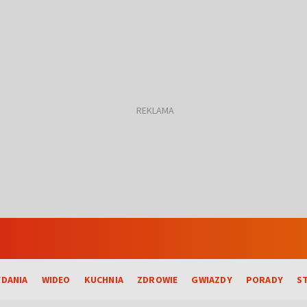
DANIA
WIDEO
KUCHNIA
ZDROWIE
GWIAZDY
PORADY
S