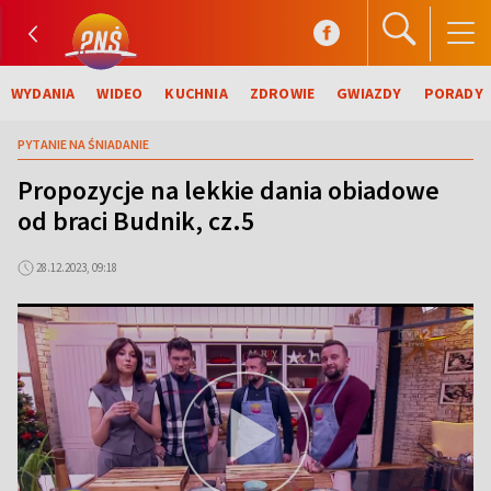
WYDANIA
WIDEO
KUCHNIA
ZDROWIE
GWIAZDY
PORADY
PYTANIE NA ŚNIADANIE
Propozycje na lekkie dania obiadowe
od braci Budnik, cz.5
28.12.2023, 09:18