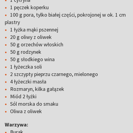
1 pęczek koperku
100 g pora, tylko białej części, pokrojonej w ok. 1 cm
plastry
1 łyżka mąki pszennej
20 g oliwy z oliwek
50 g orzechów włoskich
50 g rodzynek
50 g słodkiego wina
1 łyżeczka soli
2 szczypty pieprzu czarnego, mielonego
4 łyżeczki masła
Rozmaryn, kilka gałązek
Miód 2 łyżki
Sól morska do smaku
Oliwa z oliwek
Warzywa:
Burak