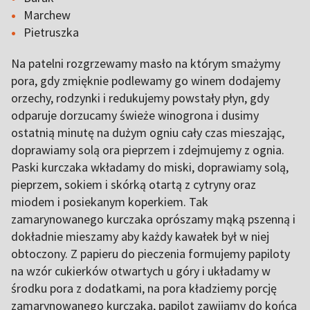
Marchew
Pietruszka
Na patelni rozgrzewamy masło na którym smażymy
pora, gdy zmięknie podlewamy go winem dodajemy
orzechy, rodzynki i redukujemy powstały płyn, gdy
odparuje dorzucamy świeże winogrona i dusimy
ostatnią minutę na dużym ogniu cały czas mieszając,
doprawiamy solą ora pieprzem i zdejmujemy z ognia.
Paski kurczaka wkładamy do miski, doprawiamy solą,
pieprzem, sokiem i skórką otartą z cytryny oraz
miodem i posiekanym koperkiem. Tak
zamarynowanego kurczaka oprószamy mąką pszenną i
dokładnie mieszamy aby każdy kawałek był w niej
obtoczony. Z papieru do pieczenia formujemy papiloty
na wzór cukierków otwartych u góry i układamy w
środku pora z dodatkami, na pora kładziemy porcję
zamarynowanego kurczaka, papilot zawijamy do końca