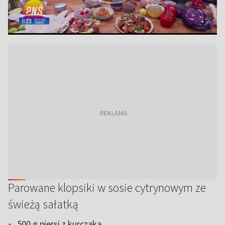
Parowane klopsiki w sosie cytrynowym ze
świeżą sałatką
500 g piersi z kurczaka