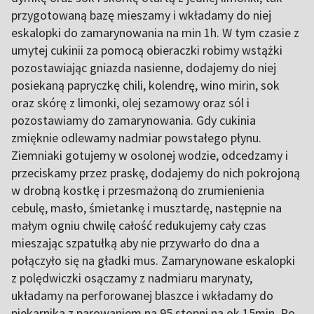
przygotowaną bazę mieszamy i wkładamy do niej
eskalopki do zamarynowania na min 1h. W tym czasie z
umytej cukinii za pomocą obieraczki robimy wstążki
pozostawiając gniazda nasienne, dodajemy do niej
posiekaną papryczkę chili, kolendrę, wino mirin, sok
oraz skórę z limonki, olej sezamowy oraz sól i
pozostawiamy do zamarynowania. Gdy cukinia
zmięknie odlewamy nadmiar powstałego płynu.
Ziemniaki gotujemy w osolonej wodzie, odcedzamy i
przeciskamy przez praskę, dodajemy do nich pokrojoną
w drobną kostkę i przesmażoną do zrumienienia
cebulę, masło, śmietankę i musztardę, następnie na
małym ogniu chwilę całość redukujemy cały czas
mieszając szpatułką aby nie przywarło do dna a
połączyło się na gładki mus. Zamarynowane eskalopki
z polędwiczki osączamy z nadmiaru marynaty,
układamy na perforowanej blaszce i wkładamy do
piekarnika z parowaniem na 95 stopni na ok 15min. Po