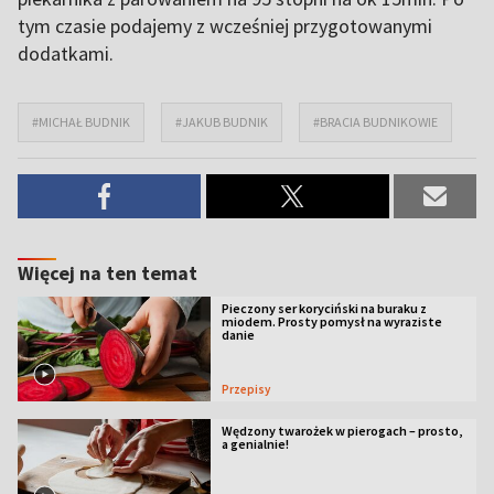
tym czasie podajemy z wcześniej przygotowanymi
dodatkami.
#MICHAŁ BUDNIK
#JAKUB BUDNIK
#BRACIA BUDNIKOWIE
Więcej na ten temat
Pieczony ser koryciński na buraku z
miodem. Prosty pomysł na wyraziste
danie
Przepisy
Wędzony twarożek w pierogach – prosto,
a genialnie!