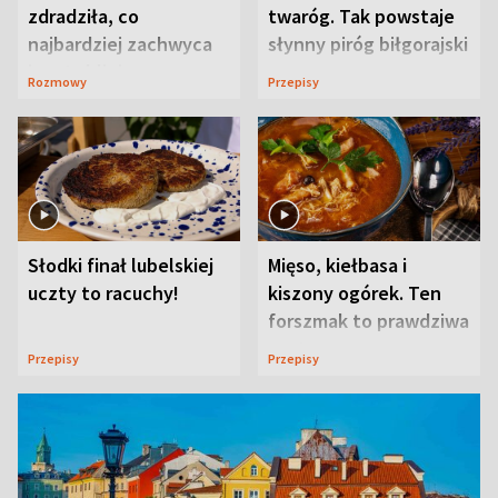
zdradziła, co
twaróg. Tak powstaje
najbardziej zachwyca
słynny piróg biłgorajski
ją w Lublinie
Rozmowy
Przepisy
Słodki finał lubelskiej
Mięso, kiełbasa i
uczty to racuchy!
kiszony ogórek. Ten
forszmak to prawdziwa
uczta
Przepisy
Przepisy