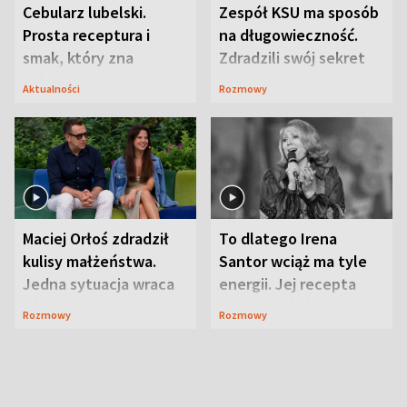
Cebularz lubelski.
Zespół KSU ma sposób
Prosta receptura i
na długowieczność.
smak, który zna
Zdradzili swój sekret
Lubelszczyzna
Aktualności
Rozmowy
Maciej Orłoś zdradził
To dlatego Irena
kulisy małżeństwa.
Santor wciąż ma tyle
Jedna sytuacja wraca
energii. Jej recepta
jak bumerang
jest zaskakująco
Rozmowy
Rozmowy
prosta