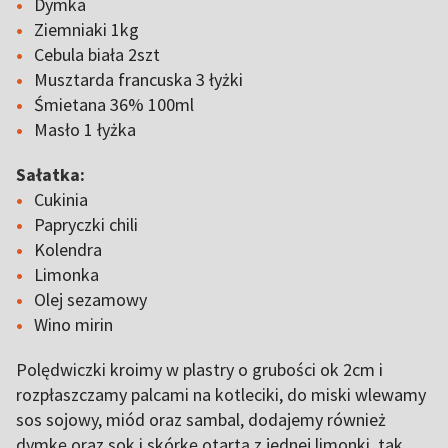
Dymka
Ziemniaki 1kg
Cebula biała 2szt
Musztarda francuska 3 łyżki
Śmietana 36% 100ml
Masło 1 łyżka
Sałatka:
Cukinia
Papryczki chili
Kolendra
Limonka
Olej sezamowy
Wino mirin
Polędwiczki kroimy w plastry o grubości ok 2cm i
rozpłaszczamy palcami na kotleciki, do miski wlewamy
sos sojowy, miód oraz sambal, dodajemy również
dymkę oraz sok i skórkę otartą z jednej limonki, tak