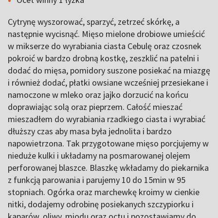
Cytrynę wyszorować, sparzyć, zetrzeć skórkę, a
następnie wycisnąć. Mięso mielone drobiowe umieścić
w mikserze do wyrabiania ciasta Cebulę oraz czosnek
pokroić w bardzo drobną kostkę, zeszklić na patelni i
dodać do mięsa, pomidory suszone posiekać na miazgę
i również dodać, płatki owsiane wcześniej przesiekane i
namoczone w mleko oraz jajko dorzucić na końcu
doprawiając solą oraz pieprzem. Całość mieszać
mieszadłem do wyrabiania rzadkiego ciasta i wyrabiać
dłuższy czas aby masa była jednolita i bardzo
napowietrzona. Tak przygotowane mięso porcjujemy w
nieduże kulki i układamy na posmarowanej olejem
perforowanej blaszce. Blaszkę wkładamy do piekarnika
z funkcją parowania i parujemy 10 do 15min w 95
stopniach. Ogórka oraz marchewkę kroimy w cienkie
nitki, dodajemy odrobinę posiekanych szczypiorku i
kaparów, oliwy, miodu oraz octu i pozostawiamy do