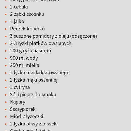
1 cebula
2 ząbki czosnku
1 jajko
Pęczek koperku
3 suszone pomidory z oleju (odsączone)
2-3 łyżki płatków owsianych
200 g ryżu basmati
900 ml wody
250 ml mleka
1 łyżka masła klarowanego
1 łyżka mąki pszennej
1 cytryna
Sól i pieprz do smaku
Kapary
Szczypiorek
Miód 2 łyżeczki
1 łyżka oliwy z oliwek
Ocet winny 1 łyżka