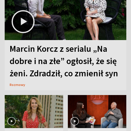
Marcin Korcz z serialu „Na
dobre i na złe” ogłosił, że się
żeni. Zdradził, co zmienił syn
Rozmowy