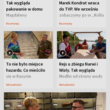
Tak wygląda
Marek Kondrat wraca
pakowanie w domu
do TVP. We wrześniu
Magdaleny
zobaczymy go w „Królu
Waligórskiej-Lisieckiej.
Maciusiu I”
Rozmowy
Rozmowy
Mąż nie odpuszcza
To nie było miejsce
Rejs u zbiegu Narwi i
hazardu. Co mieściło
Wisły. Tak wygląda
się w Kasynie
Modlin od strony wody
Oficerskim?
Aktualności
Aktualności