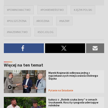
#POWINOWACTWO
#POKREWIEŃSTWO
#JĘZYK POLSKI
#POLSZCZYZNA
#RODZINA
#NAZWY
#NAZEWNICTWO
#SOCJOLOG
Więcej na ten temat
Marek Krajewski odkrywa jedną z
najciekawszych miejscowości Dolnego
Śląska
Pytanie na Śniadanie
Łukasz z „Rolnik szuka żony” o cenach
truskawek. Koszty i pogoda uderzają w
rolników