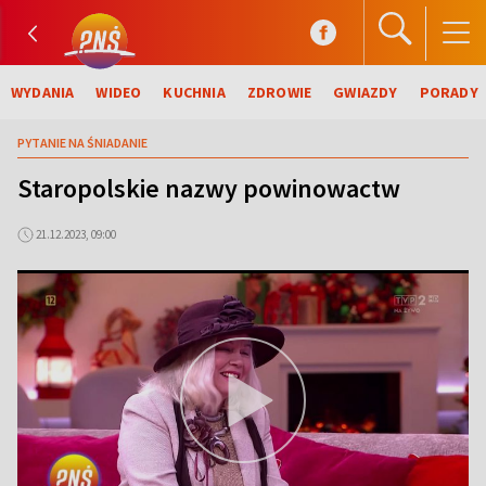
WYDANIA
WIDEO
KUCHNIA
ZDROWIE
GWIAZDY
PORADY
PYTANIE NA ŚNIADANIE
Staropolskie nazwy powinowactw
21.12.2023, 09:00