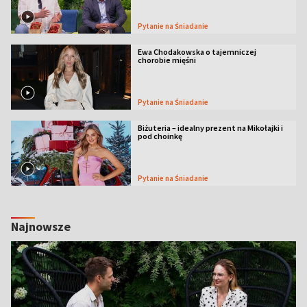
Pytanie na Śniadanie
Ewa Chodakowska o tajemniczej
chorobie mięśni
Pytanie na Śniadanie
Biżuteria – idealny prezent na Mikołajki i
pod choinkę
Pytanie na Śniadanie
Najnowsze