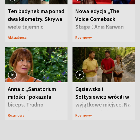
Ten budynek ma ponad
Nowa edycja „The
dwa kilometry. Skrywa
Voice Comeback
wiele tajemnic
Stage”. Ania Karwan
zapowiada
Aktualności
Rozmowy
niespodzianki
Anna z „Sanatorium
Gąsiewska i
miłości” pokazała
Sołtysiewicz wrócili w
biceps. Trudno
wyjątkowe miejsce. Na
uwierzyć, co przeszła
szlaku czekał
Rozmowy
Rozmowy
wcześniej
niedźwiedź