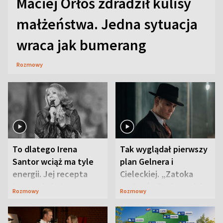
Maciej Orłoś zdradził kulisy
małżeństwa. Jedna sytuacja
wraca jak bumerang
Rozmowy
To dlatego Irena
Tak wyglądał pierwszy
Santor wciąż ma tyle
plan Gelnera i
energii. Jej recepta
Cieleckiej. „Zatoka
jest zaskakująco
szpiegów” od razu ich
Rozmowy
Rozmowy
prosta
zaskoczyła