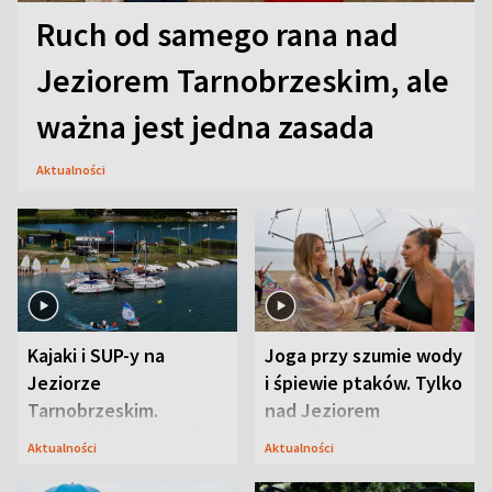
Ruch od samego rana nad
Jeziorem Tarnobrzeskim, ale
ważna jest jedna zasada
Aktualności
Kajaki i SUP-y na
Joga przy szumie wody
Jeziorze
i śpiewie ptaków. Tylko
Tarnobrzeskim.
nad Jeziorem
Przyrodnicy zwracają
Tarnobrzeskim
Aktualności
Aktualności
uwagę na coś jeszcze