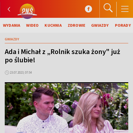
WYDANIA
WIDEO
KUCHNIA
ZDROWIE
GWIAZDY
PORADY
GWIAZDY
Ada i Michał z „Rolnik szuka żony" już
po ślubie!
23.07.2023, 07:54