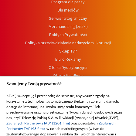
Program dla prasy
Dla mediów
Serwis fotograficzny
Merchandising (znaki)
Polityka Prywatności
Polityka przeciwdziałania nadużyciom i korupcji
Sklep TVP
Biuro Reklamy
Oferta Dystrybucyjna
Oferta Handlowa
Dostępność
Szanujemy Twoją prywatność
Moje zgody
Kliknij "Akceptuję i przechodzę do serwisu", aby wyrazić zgody na
Procedura zgłoszeń wewnętrznych
korzystanie z technologii automatycznego śledzenia i zbierania danych,
dostęp do informacji na Twoim urządzeniu końcowym i ich
przechowywanie oraz na przetwarzanie Twoich danych osobowych przez
nas, czyli Telewizję Polską S.A. w likwidacji (zwaną dalej również „TVP”),
Zaufanych Partnerów z IAB* (1201 firm)
oraz pozostałych
Zaufanych
Partnerów TVP (93 firm)
, w celach marketingowych (w tym do
zautomatyzowanego dopasowania reklam do Twoich zainteresowań i