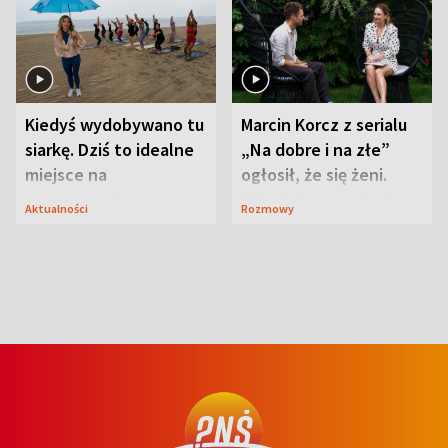
Kiedyś wydobywano tu
Marcin Korcz z serialu
siarkę. Dziś to idealne
„Na dobre i na złe”
miejsce na
ogłosił, że się żeni.
wypoczynek
Zdradził, co zmienił
Aktualności
Rozmowy
syn