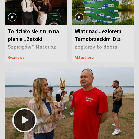
To działo się z nim na
Wiatr nad Jeziorem
planie „Zatoki
Tarnobrzeskim. Dla
Szpiegów”. Mateusz
żeglarzy to dobra
Janicki odsłonił
wiadomość
Rozmowy
Aktualności
aktorski sekret