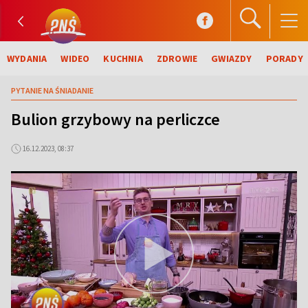
WYDANIA
WIDEO
KUCHNIA
ZDROWIE
GWIAZDY
PORADY
PYTANIE NA ŚNIADANIE
Bulion grzybowy na perliczce
16.12.2023, 08:37