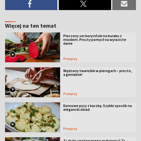
Więcej na ten temat
Pieczony ser koryciński na buraku z
miodem. Prosty pomysł na wyraziste
danie
Przepisy
Wędzony twarożek w pierogach – prosto,
a genialnie!
Przepisy
Domowe pyzy z kaczką. Szybki sposób na
elegancki obiad
Przepisy
Za dużo ugotowanego makaronu? Ta