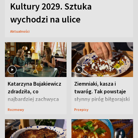
Kultury 2029. Sztuka
wychodzi na ulice
Aktualności
Katarzyna Bujakiewicz
Ziemniaki, kasza i
zdradziła, co
twaróg. Tak powstaje
najbardziej zachwyca
słynny piróg biłgorajski
ją w Lublinie
Rozmowy
Przepisy