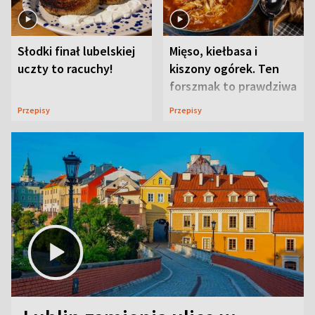
Słodki finał lubelskiej
Mięso, kiełbasa i
uczty to racuchy!
kiszony ogórek. Ten
forszmak to prawdziwa
uczta
Przepisy
Przepisy