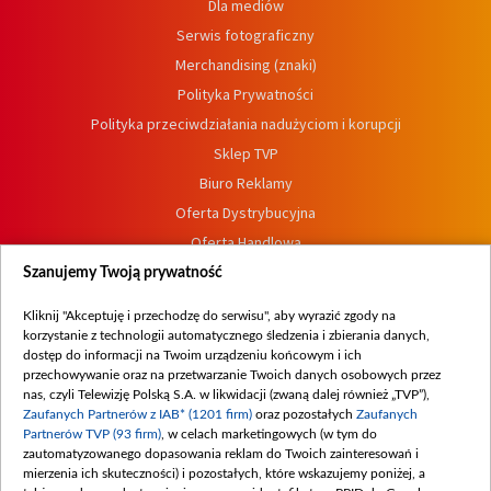
Dla mediów
Serwis fotograficzny
Merchandising (znaki)
Polityka Prywatności
Polityka przeciwdziałania nadużyciom i korupcji
Sklep TVP
Biuro Reklamy
Oferta Dystrybucyjna
Oferta Handlowa
Dostępność
Szanujemy Twoją prywatność
Moje zgody
Kliknij "Akceptuję i przechodzę do serwisu", aby wyrazić zgody na
Procedura zgłoszeń wewnętrznych
korzystanie z technologii automatycznego śledzenia i zbierania danych,
dostęp do informacji na Twoim urządzeniu końcowym i ich
przechowywanie oraz na przetwarzanie Twoich danych osobowych przez
nas, czyli Telewizję Polską S.A. w likwidacji (zwaną dalej również „TVP”),
Zaufanych Partnerów z IAB* (1201 firm)
oraz pozostałych
Zaufanych
Partnerów TVP (93 firm)
, w celach marketingowych (w tym do
zautomatyzowanego dopasowania reklam do Twoich zainteresowań i
mierzenia ich skuteczności) i pozostałych, które wskazujemy poniżej, a