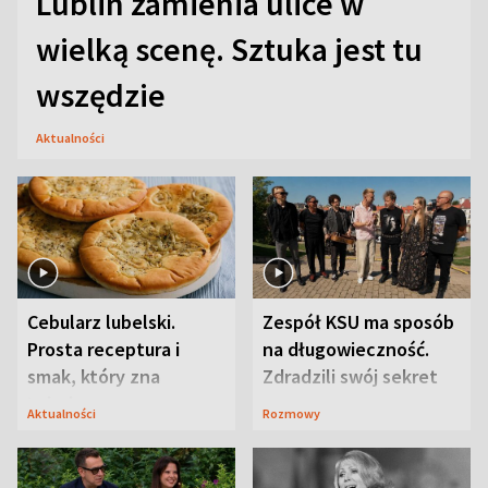
Lublin zamienia ulice w
wielką scenę. Sztuka jest tu
wszędzie
Aktualności
Cebularz lubelski.
Zespół KSU ma sposób
Prosta receptura i
na długowieczność.
smak, który zna
Zdradzili swój sekret
Lubelszczyzna
Aktualności
Rozmowy