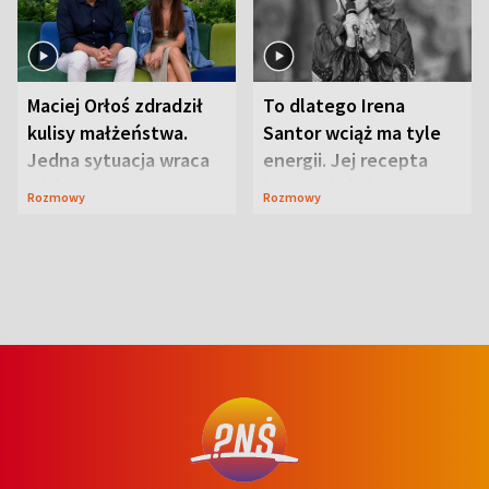
Maciej Orłoś zdradził
To dlatego Irena
kulisy małżeństwa.
Santor wciąż ma tyle
Jedna sytuacja wraca
energii. Jej recepta
jak bumerang
jest zaskakująco
Rozmowy
Rozmowy
prosta