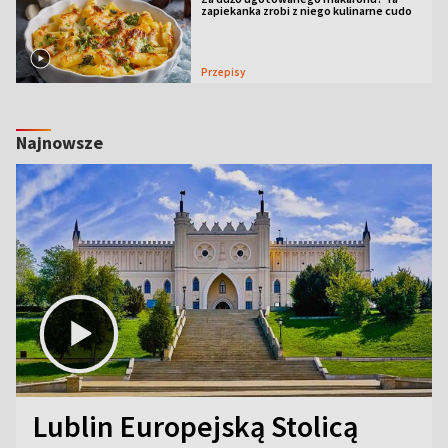
zapiekanka zrobi z niego kulinarne cudo
Przepisy
Najnowsze
Lublin Europejską Stolicą