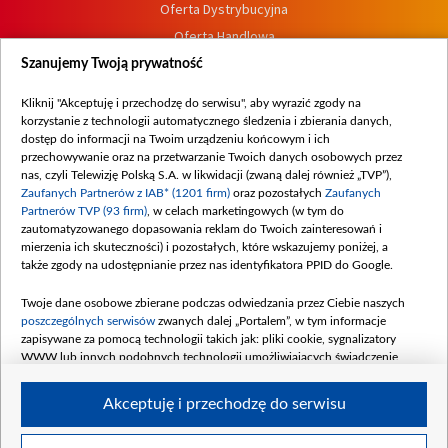
Oferta Dystrybucyjna
Oferta Handlowa
Dostępność
Szanujemy Twoją prywatność
Moje zgody
Kliknij "Akceptuję i przechodzę do serwisu", aby wyrazić zgody na
Procedura zgłoszeń wewnętrznych
korzystanie z technologii automatycznego śledzenia i zbierania danych,
dostęp do informacji na Twoim urządzeniu końcowym i ich
przechowywanie oraz na przetwarzanie Twoich danych osobowych przez
nas, czyli Telewizję Polską S.A. w likwidacji (zwaną dalej również „TVP”),
Zaufanych Partnerów z IAB* (1201 firm)
oraz pozostałych
Zaufanych
Partnerów TVP (93 firm)
, w celach marketingowych (w tym do
zautomatyzowanego dopasowania reklam do Twoich zainteresowań i
mierzenia ich skuteczności) i pozostałych, które wskazujemy poniżej, a
także zgody na udostępnianie przez nas identyfikatora PPID do Google.
Twoje dane osobowe zbierane podczas odwiedzania przez Ciebie naszych
poszczególnych serwisów
zwanych dalej „Portalem”, w tym informacje
zapisywane za pomocą technologii takich jak: pliki cookie, sygnalizatory
WWW lub innych podobnych technologii umożliwiających świadczenie
dopasowanych i bezpiecznych usług, personalizację treści oraz reklam,
udostępnianie funkcji mediów społecznościowych oraz analizowanie ruchu
Akceptuję i przechodzę do serwisu
w Internecie.