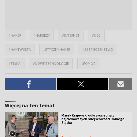
#HAKER
#HAKERZY
#INTERNET
#SIEĆ
#HAKTYWISTA
#ETYCZNY HAKER
#BEZPIECZEŃSTWO
#ETYKA
#NOWE TECHNOLOGIE
#POMOC
Więcej na ten temat
Marek Krajewski odkrywa jedną z
najciekawszych miejscowości Dolnego
Śląska