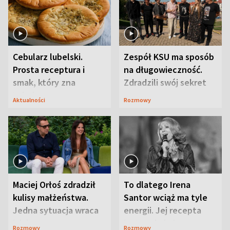
Cebularz lubelski.
Zespół KSU ma sposób
Prosta receptura i
na długowieczność.
smak, który zna
Zdradzili swój sekret
Lubelszczyzna
Aktualności
Rozmowy
Maciej Orłoś zdradził
To dlatego Irena
kulisy małżeństwa.
Santor wciąż ma tyle
Jedna sytuacja wraca
energii. Jej recepta
jak bumerang
jest zaskakująco
Rozmowy
Rozmowy