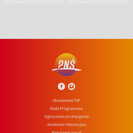
prosta
Abonament TVP
Rada Programowa
Ogłoszenia przetargowe
Akademia Telewizyjna
Regulamin tvp.pl