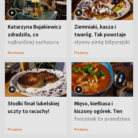
Katarzyna Bujakiewicz
Ziemniaki, kasza i
zdradziła, co
twaróg. Tak powstaje
najbardziej zachwyca
słynny piróg biłgorajski
ją w Lublinie
Rozmowy
Przepisy
Słodki finał lubelskiej
Mięso, kiełbasa i
uczty to racuchy!
kiszony ogórek. Ten
forszmak to prawdziwa
uczta
Przepisy
Przepisy