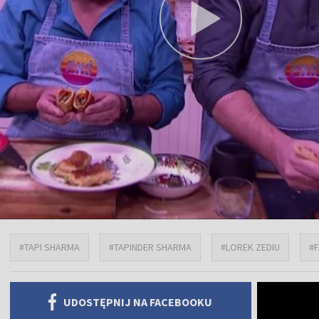
#TAPI SHARMA
#TAPINDER SHARMA
#LOREK ZEDIU
#
UDOSTĘPNIJ NA FACEBOOKU