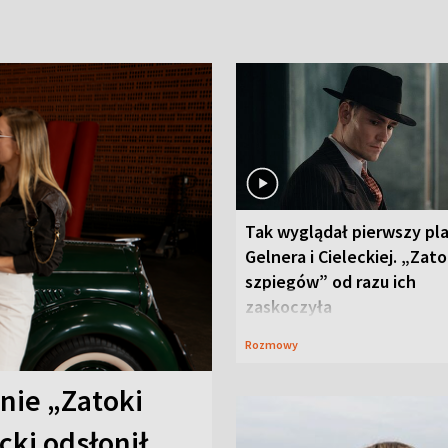
Tak wyglądał pierwszy pl
Gelnera i Cieleckiej. „Zat
szpiegów” od razu ich
zaskoczyła
Rozmowy
anie „Zatoki
cki odsłonił