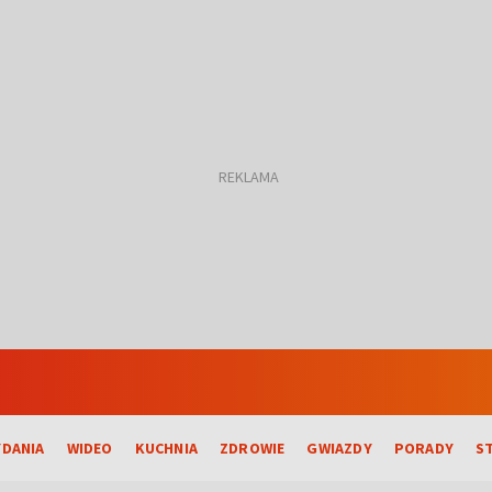
DANIA
WIDEO
KUCHNIA
ZDROWIE
GWIAZDY
PORADY
S