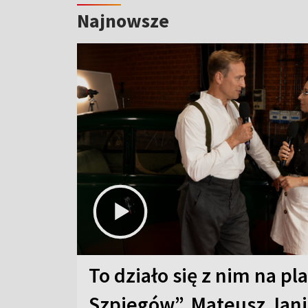
Najnowsze
To działo się z nim na pl
Szpiegów”. Mateusz Jani