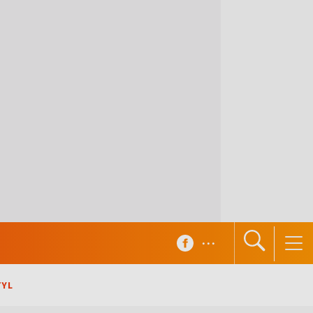
...
TYL