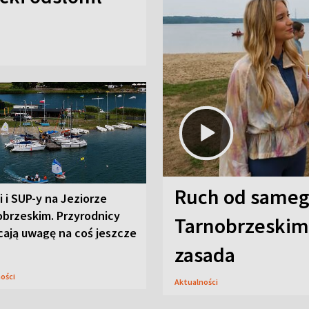
Ruch od sameg
i i SUP-y na Jeziorze
obrzeskim. Przyrodnicy
Tarnobrzeskim,
cają uwagę na coś jeszcze
zasada
ności
Aktualności