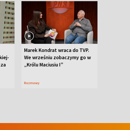
Marek Kondrat wraca do TVP.
iej-
We wrześniu zobaczymy go w
cza
„Królu Maciusiu I”
Rozmowy