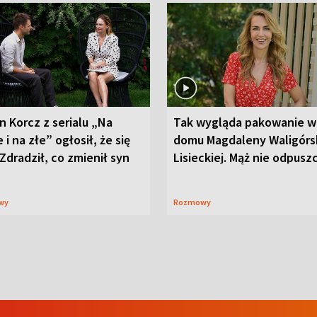
n Korcz z serialu „Na
Tak wygląda pakowanie w
 i na złe” ogłosił, że się
domu Magdaleny Waligórsk
 Zdradził, co zmienił syn
Lisieckiej. Mąż nie odpusz
wy
Rozmowy