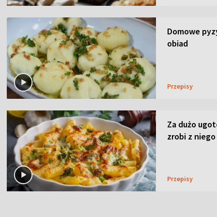
Domowe pyzy 
obiad
Przepisy
Za dużo ugo
zrobi z niego
Przepisy