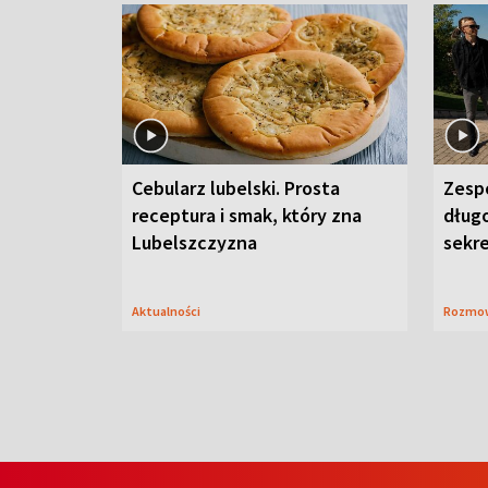
Cebularz lubelski. Prosta
Zesp
receptura i smak, który zna
długo
Lubelszczyzna
sekr
Aktualności
Rozmo