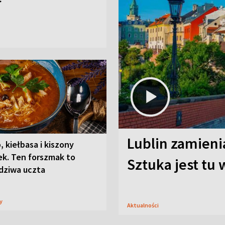
Lublin zamienia
, kiełbasa i kiszony
ek. Ten forszmak to
Sztuka jest tu
dziwa uczta
sy
Aktualności