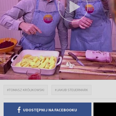
#TOMASZ KRÓLIKOWSKI
#JAKUB STEUERMARK
UDOSTĘPNIJ NA FACEBOOKU