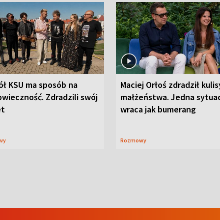
ół KSU ma sposób na
Maciej Orłoś zdradził kulis
wieczność. Zdradzili swój
małżeństwa. Jedna sytua
et
wraca jak bumerang
wy
Rozmowy