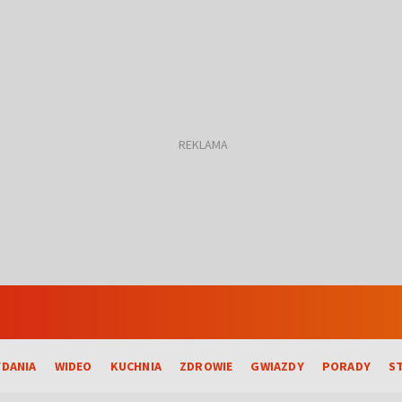
DANIA
WIDEO
KUCHNIA
ZDROWIE
GWIAZDY
PORADY
S