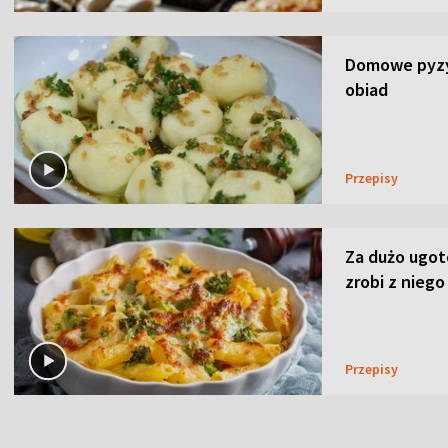
Domowe pyzy 
obiad
Przepisy
Za dużo ugo
zrobi z niego
Przepisy