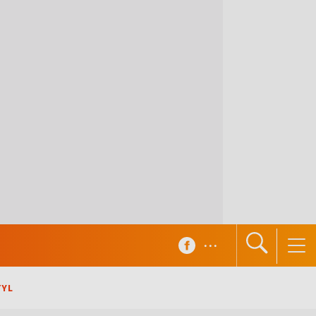
...
TYL