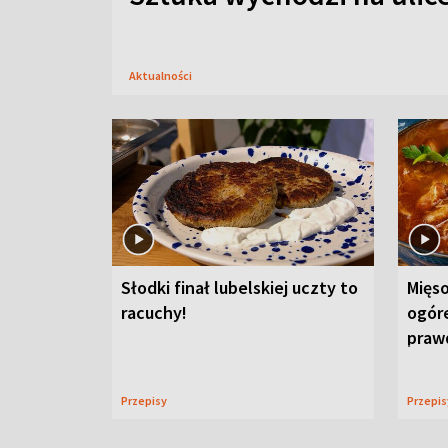
Aktualności
Słodki finał lubelskiej uczty to
Mięso
racuchy!
ogór
praw
Przepisy
Przepi