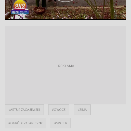
#ARTUR ZAGAJEWSKI
#OWOCE
#ZIMA
#OGRÓD BOTANICZNY
#SPACER