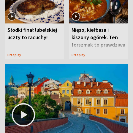
Słodki finał lubelskiej
Mięso, kiełbasa i
uczty to racuchy!
kiszony ogórek. Ten
forszmak to prawdziwa
uczta
Przepisy
Przepisy