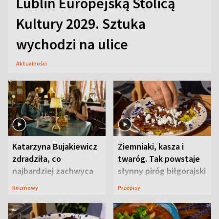
Lublin Europejską Stolicą
Kultury 2029. Sztuka
wychodzi na ulice
Aktualności
Katarzyna Bujakiewicz
Ziemniaki, kasza i
zdradziła, co
twaróg. Tak powstaje
najbardziej zachwyca
słynny piróg biłgorajski
ją w Lublinie
Rozmowy
Przepisy