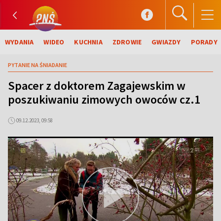
WYDANIA
WIDEO
KUCHNIA
ZDROWIE
GWIAZDY
PORADY
PYTANIE NA ŚNIADANIE
Spacer z doktorem Zagajewskim w
poszukiwaniu zimowych owoców cz.1
09.12.2023, 09:58