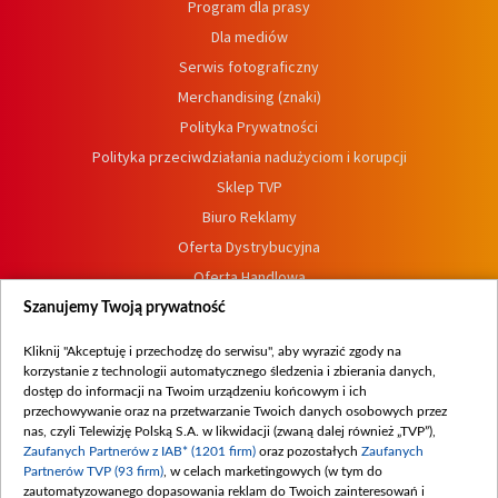
Program dla prasy
Dla mediów
Serwis fotograficzny
Merchandising (znaki)
Polityka Prywatności
Polityka przeciwdziałania nadużyciom i korupcji
Sklep TVP
Biuro Reklamy
Oferta Dystrybucyjna
Oferta Handlowa
Dostępność
Szanujemy Twoją prywatność
Moje zgody
Kliknij "Akceptuję i przechodzę do serwisu", aby wyrazić zgody na
Procedura zgłoszeń wewnętrznych
korzystanie z technologii automatycznego śledzenia i zbierania danych,
dostęp do informacji na Twoim urządzeniu końcowym i ich
przechowywanie oraz na przetwarzanie Twoich danych osobowych przez
nas, czyli Telewizję Polską S.A. w likwidacji (zwaną dalej również „TVP”),
Zaufanych Partnerów z IAB* (1201 firm)
oraz pozostałych
Zaufanych
Partnerów TVP (93 firm)
, w celach marketingowych (w tym do
zautomatyzowanego dopasowania reklam do Twoich zainteresowań i