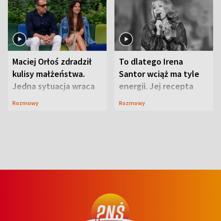
Maciej Orłoś zdradził
To dlatego Irena
kulisy małżeństwa.
Santor wciąż ma tyle
Jedna sytuacja wraca
energii. Jej recepta
jak bumerang
jest zaskakująco
Rozmowy
Rozmowy
prosta