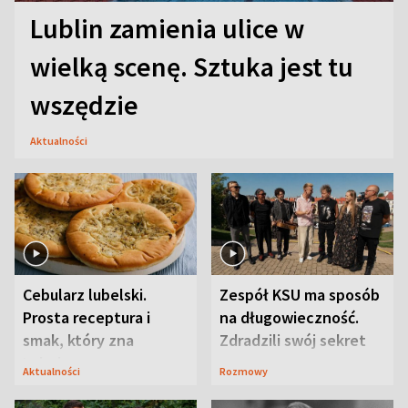
Lublin zamienia ulice w
wielką scenę. Sztuka jest tu
wszędzie
Aktualności
Cebularz lubelski.
Zespół KSU ma sposób
Prosta receptura i
na długowieczność.
smak, który zna
Zdradzili swój sekret
Lubelszczyzna
Aktualności
Rozmowy