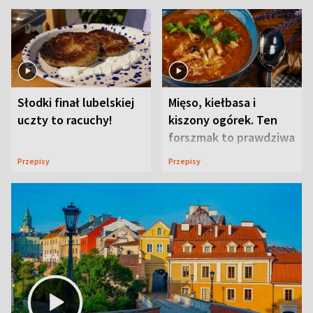
Słodki finał lubelskiej
Mięso, kiełbasa i
uczty to racuchy!
kiszony ogórek. Ten
forszmak to prawdziwa
uczta
Przepisy
Przepisy