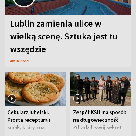
Lublin zamienia ulice w
wielką scenę. Sztuka jest tu
wszędzie
Aktualności
Cebularz lubelski.
Zespół KSU ma sposób
Prosta receptura i
na długowieczność.
smak, który zna
Zdradzili swój sekret
Lubelszczyzna