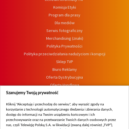
Komisja Etyki
Program dla prasy
Dla mediów
Serwis fotograficzny
Merchandising (znaki)
Polityka Prywatności
Polityka przeciwdziałania nadużyciom i korupcji
Sklep TVP
Biuro Reklamy
Oferta Dystrybucyjna
Oferta Handlowa
Dostępność
Szanujemy Twoją prywatność
Moje zgody
Kliknij "Akceptuję i przechodzę do serwisu", aby wyrazić zgody na
Procedura zgłoszeń wewnętrznych
korzystanie z technologii automatycznego śledzenia i zbierania danych,
dostęp do informacji na Twoim urządzeniu końcowym i ich
przechowywanie oraz na przetwarzanie Twoich danych osobowych przez
nas, czyli Telewizję Polską S.A. w likwidacji (zwaną dalej również „TVP”),