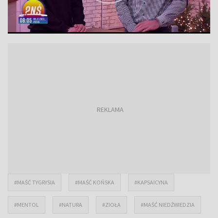
#MAŚĆ TYGRYSIA
#MAŚĆ KOŃSKA
#KAPSAICYNA
#MENTOL
#NATURA
#ZIOŁA
#MAŚĆ NIEDŹWIEDZIA