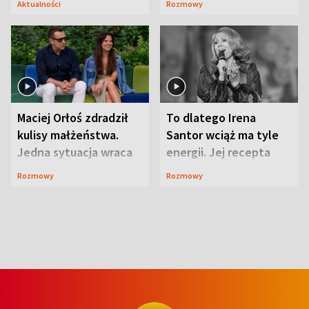
Aktualności
Rozmowy
Maciej Orłoś zdradził
To dlatego Irena
kulisy małżeństwa.
Santor wciąż ma tyle
Jedna sytuacja wraca
energii. Jej recepta
jak bumerang
jest zaskakująco
Rozmowy
Rozmowy
prosta