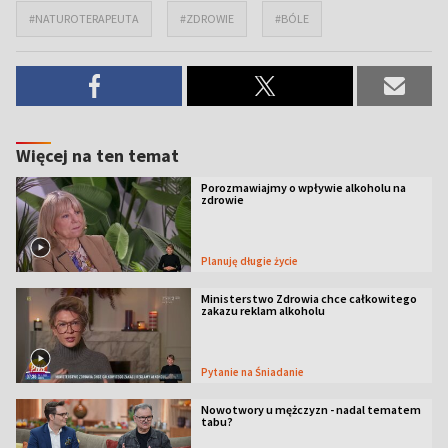
#NATUROTERAPEUTA
#ZDROWIE
#BÓLE
Więcej na ten temat
Porozmawiajmy o wpływie alkoholu na
zdrowie
Planuję długie życie
Ministerstwo Zdrowia chce całkowitego
zakazu reklam alkoholu
Pytanie na Śniadanie
Nowotwory u mężczyzn - nadal tematem
tabu?