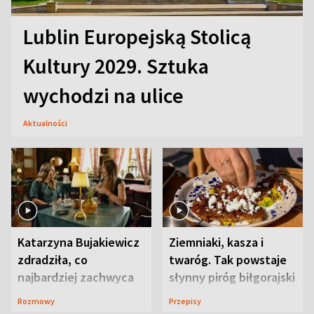
Lublin Europejską Stolicą
Kultury 2029. Sztuka
wychodzi na ulice
Aktualności
Katarzyna Bujakiewicz
Ziemniaki, kasza i
zdradziła, co
twaróg. Tak powstaje
najbardziej zachwyca
słynny piróg biłgorajski
ją w Lublinie
Rozmowy
Przepisy