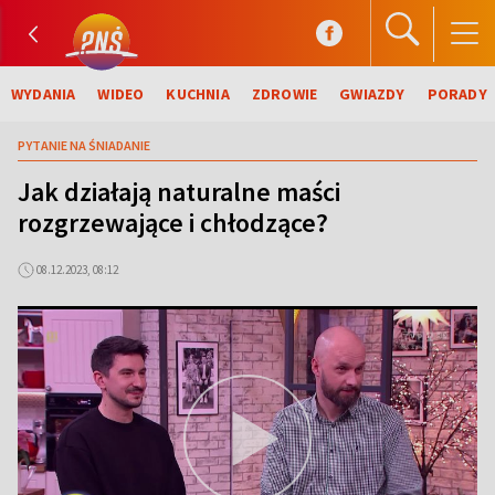
WYDANIA
WIDEO
KUCHNIA
ZDROWIE
GWIAZDY
PORADY
PYTANIE NA ŚNIADANIE
Jak działają naturalne maści
rozgrzewające i chłodzące?
08.12.2023, 08:12