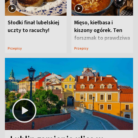
Słodki finał lubelskiej
Mięso, kiełbasa i
uczty to racuchy!
kiszony ogórek. Ten
forszmak to prawdziwa
uczta
Przepisy
Przepisy