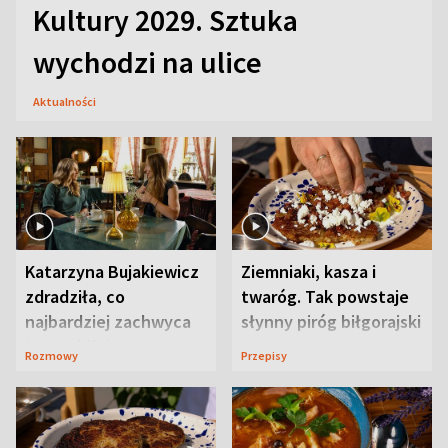
Kultury 2029. Sztuka
wychodzi na ulice
Aktualności
Katarzyna Bujakiewicz
Ziemniaki, kasza i
zdradziła, co
twaróg. Tak powstaje
najbardziej zachwyca
słynny piróg biłgorajski
ją w Lublinie
Rozmowy
Przepisy