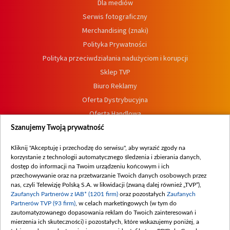
Dla mediów
Serwis fotograficzny
Merchandising (znaki)
Polityka Prywatności
Polityka przeciwdziałania nadużyciom i korupcji
Sklep TVP
Biuro Reklamy
Oferta Dystrybucyjna
Oferta Handlowa
Dostępność
Szanujemy Twoją prywatność
Moje zgody
Kliknij "Akceptuję i przechodzę do serwisu", aby wyrazić zgody na
Procedura zgłoszeń wewnętrznych
korzystanie z technologii automatycznego śledzenia i zbierania danych,
dostęp do informacji na Twoim urządzeniu końcowym i ich
przechowywanie oraz na przetwarzanie Twoich danych osobowych przez
nas, czyli Telewizję Polską S.A. w likwidacji (zwaną dalej również „TVP”),
Zaufanych Partnerów z IAB* (1201 firm)
oraz pozostałych
Zaufanych
Partnerów TVP (93 firm)
, w celach marketingowych (w tym do
zautomatyzowanego dopasowania reklam do Twoich zainteresowań i
mierzenia ich skuteczności) i pozostałych, które wskazujemy poniżej, a