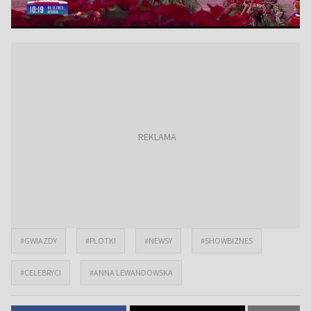
#GWIAZDY
#PLOTKI
#NEWSY
#SHOWBIZNES
#CELEBRYCI
#ANNA LEWANDOWSKA