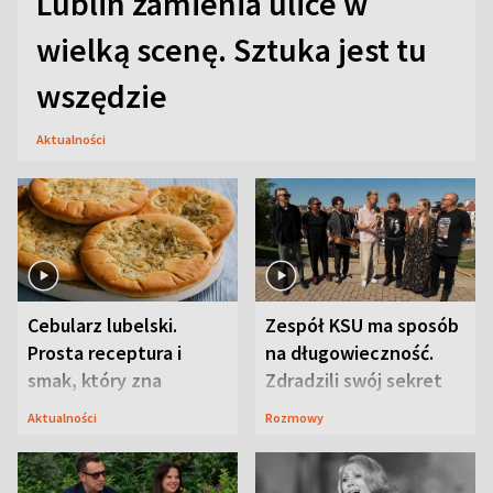
Lublin zamienia ulice w
wielką scenę. Sztuka jest tu
wszędzie
Aktualności
Cebularz lubelski.
Zespół KSU ma sposób
Prosta receptura i
na długowieczność.
smak, który zna
Zdradzili swój sekret
Lubelszczyzna
Aktualności
Rozmowy