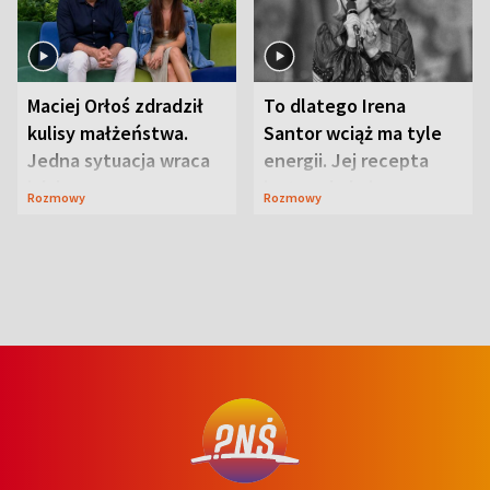
Maciej Orłoś zdradził
To dlatego Irena
kulisy małżeństwa.
Santor wciąż ma tyle
Jedna sytuacja wraca
energii. Jej recepta
jak bumerang
jest zaskakująco
Rozmowy
Rozmowy
prosta