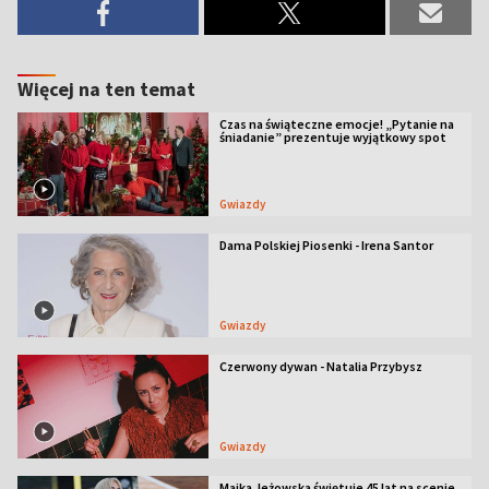
Więcej na ten temat
Czas na świąteczne emocje! „Pytanie na
śniadanie” prezentuje wyjątkowy spot
Gwiazdy
Dama Polskiej Piosenki - Irena Santor
Gwiazdy
Czerwony dywan - Natalia Przybysz
Gwiazdy
Majka Jeżowska świętuje 45 lat na scenie