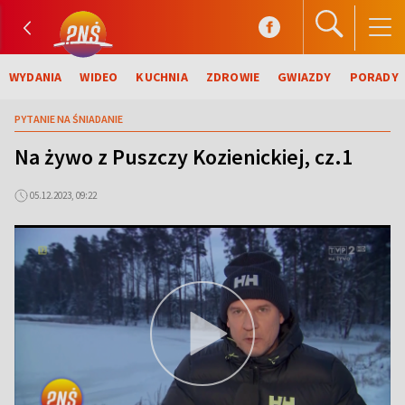
WYDANIA
WIDEO
KUCHNIA
ZDROWIE
GWIAZDY
PORADY
PYTANIE NA ŚNIADANIE
Na żywo z Puszczy Kozienickiej, cz.1
05.12.2023, 09:22