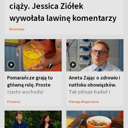
ciąży. Jessica Ziółek
wywołała lawinę komentarzy
Rozmowy
Pomarańcze grają tu
Aneta Zając o zdrowiu i
główną rolę. Proste
natłoku obowiązków.
ciasto wychodzi
Tak pilnuje badań i
wyjątkowo wilgotne
wizyt
Przepisy
Planuję długie życie