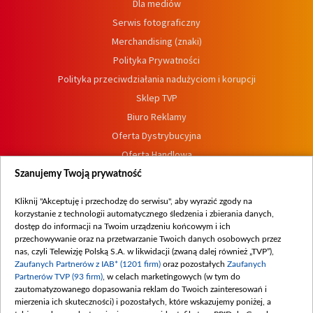
Dla mediów
Serwis fotograficzny
Merchandising (znaki)
Polityka Prywatności
Polityka przeciwdziałania nadużyciom i korupcji
Sklep TVP
Biuro Reklamy
Oferta Dystrybucyjna
Oferta Handlowa
Dostępność
Szanujemy Twoją prywatność
Moje zgody
Kliknij "Akceptuję i przechodzę do serwisu", aby wyrazić zgody na
Procedura zgłoszeń wewnętrznych
korzystanie z technologii automatycznego śledzenia i zbierania danych,
dostęp do informacji na Twoim urządzeniu końcowym i ich
przechowywanie oraz na przetwarzanie Twoich danych osobowych przez
nas, czyli Telewizję Polską S.A. w likwidacji (zwaną dalej również „TVP”),
Zaufanych Partnerów z IAB* (1201 firm)
oraz pozostałych
Zaufanych
Partnerów TVP (93 firm)
, w celach marketingowych (w tym do
zautomatyzowanego dopasowania reklam do Twoich zainteresowań i
mierzenia ich skuteczności) i pozostałych, które wskazujemy poniżej, a