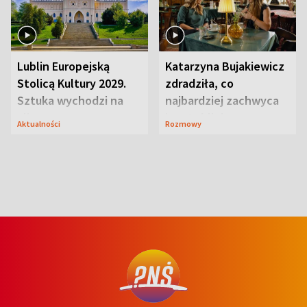
Lublin Europejską
Katarzyna Bujakiewicz
Stolicą Kultury 2029.
zdradziła, co
Sztuka wychodzi na
najbardziej zachwyca
ulice
ją w Lublinie
Aktualności
Rozmowy