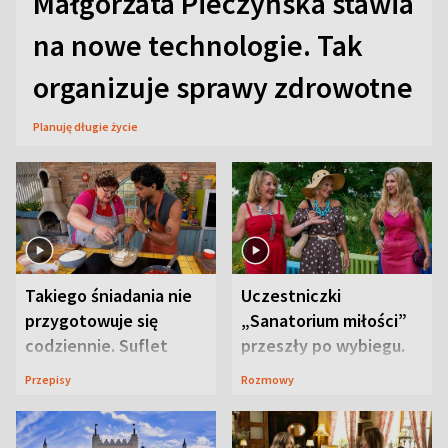
Małgorzata Pieczyńska stawia
na nowe technologie. Tak
organizuje sprawy zdrowotne
Planuję długie życie
Takiego śniadania nie
Uczestniczki
przygotowuje się
„Sanatorium miłości”
codziennie. Suflet
przeszły po wybiegu.
serowy zachwyca
Te stylizacje
Przepisy
Rozmowy
smakiem
przyciągały wzrok