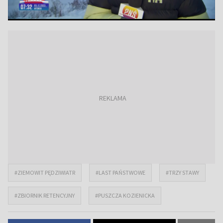
#ZIEMOWIT PĘDZIWIATR
#LAST PAŃSTWOWE
#TRZY STAWY
#ZBIORNIK RETENCYJNY
#PUSZCZA KOZIENICKA