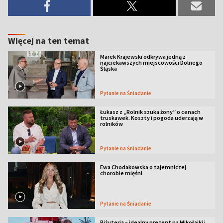
Więcej na ten temat
Marek Krajewski odkrywa jedną z
najciekawszych miejscowości Dolnego
Śląska
Pytanie na Śniadanie
Łukasz z „Rolnik szuka żony” o cenach
truskawek. Koszty i pogoda uderzają w
rolników
Pytanie na Śniadanie
Ewa Chodakowska o tajemniczej
chorobie mięśni
Pytanie na Śniadanie
Biżuteria – idealny prezent na Mikołajki i