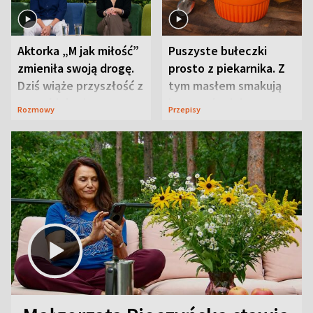
Aktorka „M jak miłość”
Puszyste bułeczki
zmieniła swoją drogę.
prosto z piekarnika. Z
Dziś wiąże przyszłość z
tym masłem smakują
neurobiologią
jeszcze lepiej
Rozmowy
Przepisy