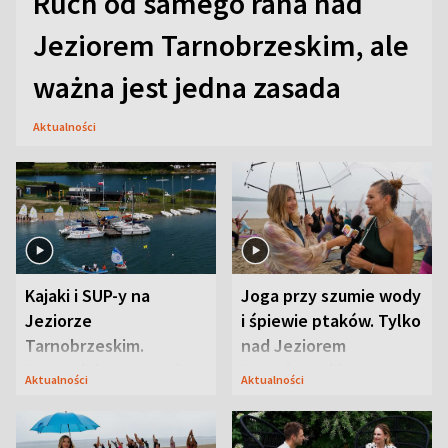
Ruch od samego rana nad
Jeziorem Tarnobrzeskim, ale
ważna jest jedna zasada
Aktualności
Kajaki i SUP-y na
Joga przy szumie wody
Jeziorze
i śpiewie ptaków. Tylko
Tarnobrzeskim.
nad Jeziorem
Przyrodnicy zwracają
Tarnobrzeskim
Aktualności
Aktualności
uwagę na coś jeszcze