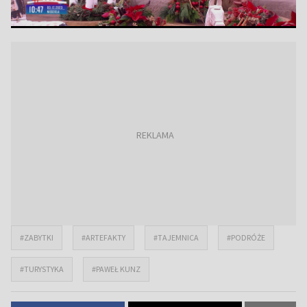
#ZABYTKI
#ARTEFAKTY
#TAJEMNICA
#PODRÓŻE
#TURYSTYKA
#PAWEŁ KUNZ