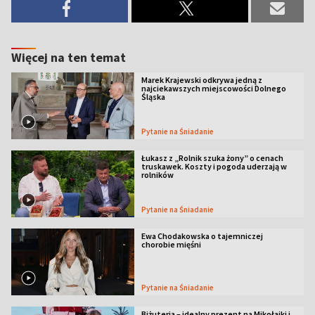
Więcej na ten temat
Marek Krajewski odkrywa jedną z
najciekawszych miejscowości Dolnego
Śląska
Pytanie na Śniadanie
Łukasz z „Rolnik szuka żony” o cenach
truskawek. Koszty i pogoda uderzają w
rolników
Pytanie na Śniadanie
Ewa Chodakowska o tajemniczej
chorobie mięśni
Pytanie na Śniadanie
Biżuteria – idealny prezent na Mikołajki i