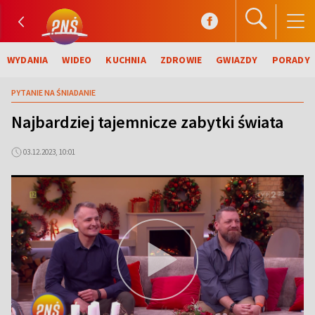
WYDANIA
WIDEO
KUCHNIA
ZDROWIE
GWIAZDY
PORADY
PYTANIE NA ŚNIADANIE
Najbardziej tajemnicze zabytki świata
03.12.2023, 10:01