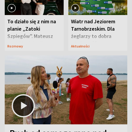
To działo się z nim na
Wiatr nad Jeziorem
planie „Zatoki
Tarnobrzeskim. Dla
Szpiegów”. Mateusz
żeglarzy to dobra
Janicki odsłonił
wiadomość
Rozmowy
Aktualności
aktorski sekret