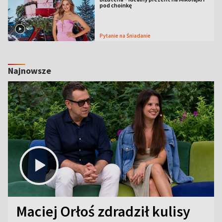
pod choinkę
Pytanie na Śniadanie
Najnowsze
Maciej Orłoś zdradził kulisy