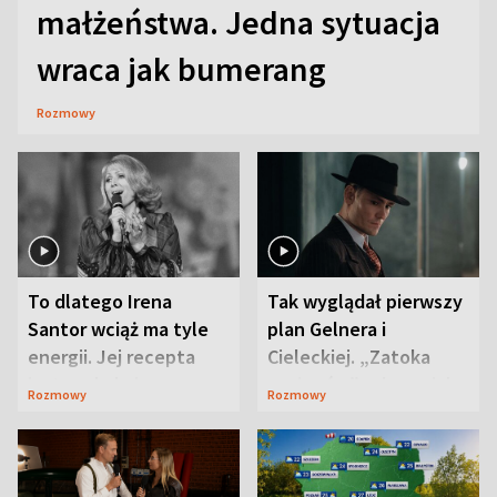
małżeństwa. Jedna sytuacja
wraca jak bumerang
Rozmowy
To dlatego Irena
Tak wyglądał pierwszy
Santor wciąż ma tyle
plan Gelnera i
energii. Jej recepta
Cieleckiej. „Zatoka
jest zaskakująco
szpiegów” od razu ich
Rozmowy
Rozmowy
prosta
zaskoczyła