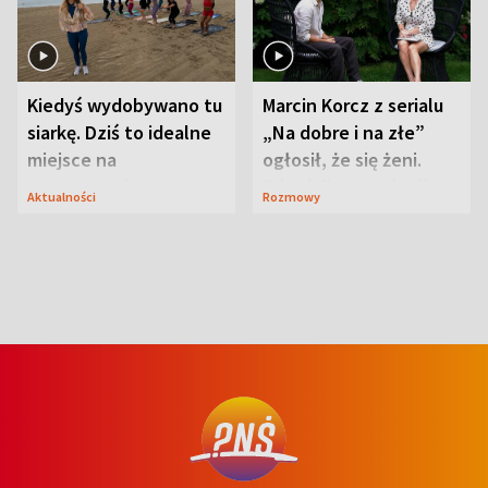
Kiedyś wydobywano tu
Marcin Korcz z serialu
siarkę. Dziś to idealne
„Na dobre i na złe”
miejsce na
ogłosił, że się żeni.
wypoczynek
Zdradził, co zmienił
Aktualności
Rozmowy
syn