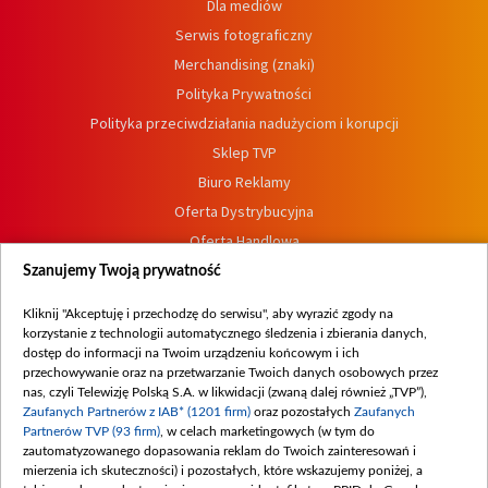
Dla mediów
Serwis fotograficzny
Merchandising (znaki)
Polityka Prywatności
Polityka przeciwdziałania nadużyciom i korupcji
Sklep TVP
Biuro Reklamy
Oferta Dystrybucyjna
Oferta Handlowa
Dostępność
Szanujemy Twoją prywatność
Moje zgody
Kliknij "Akceptuję i przechodzę do serwisu", aby wyrazić zgody na
Procedura zgłoszeń wewnętrznych
korzystanie z technologii automatycznego śledzenia i zbierania danych,
dostęp do informacji na Twoim urządzeniu końcowym i ich
przechowywanie oraz na przetwarzanie Twoich danych osobowych przez
nas, czyli Telewizję Polską S.A. w likwidacji (zwaną dalej również „TVP”),
Zaufanych Partnerów z IAB* (1201 firm)
oraz pozostałych
Zaufanych
Partnerów TVP (93 firm)
, w celach marketingowych (w tym do
zautomatyzowanego dopasowania reklam do Twoich zainteresowań i
mierzenia ich skuteczności) i pozostałych, które wskazujemy poniżej, a