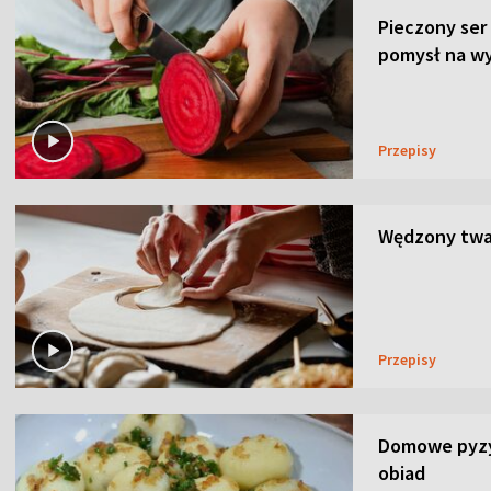
Pieczony ser
pomysł na wy
Przepisy
Wędzony twar
Przepisy
Domowe pyzy 
obiad