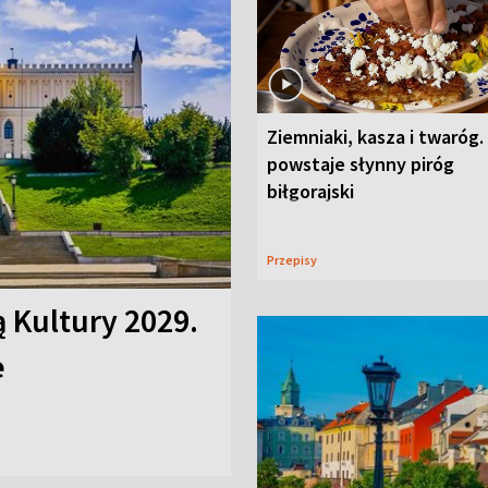
Ziemniaki, kasza i twaróg.
powstaje słynny piróg
biłgorajski
Przepisy
ą Kultury 2029.
e