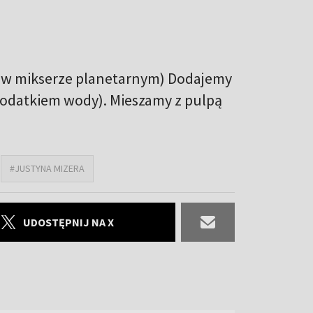
j w mikserze planetarnym) Dodajemy
dodatkiem wody). Mieszamy z pulpą
#JUSTYNA MIZERA
UDOSTĘPNIJ NA X