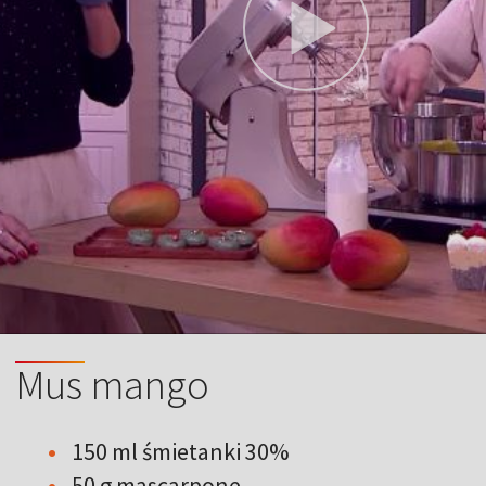
Mus mango
150 ml śmietanki 30%
50 g mascarpone