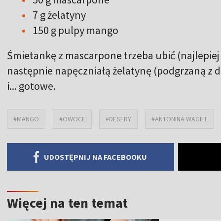
7 g żelatyny
150 g pulpy mango
Śmietankę z mascarpone trzeba ubić (najlepie
następnie napęczniałą żelatynę (podgrzaną z 
i... gotowe.
#MANGO
#OWOCE
#DESERY
#ANTONINA WAGIEL
UDOSTĘPNIJ NA FACEBOOKU
Więcej na ten temat