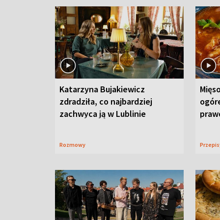
Katarzyna Bujakiewicz
Mięso
zdradziła, co najbardziej
ogór
zachwyca ją w Lublinie
praw
Rozmowy
Przepi