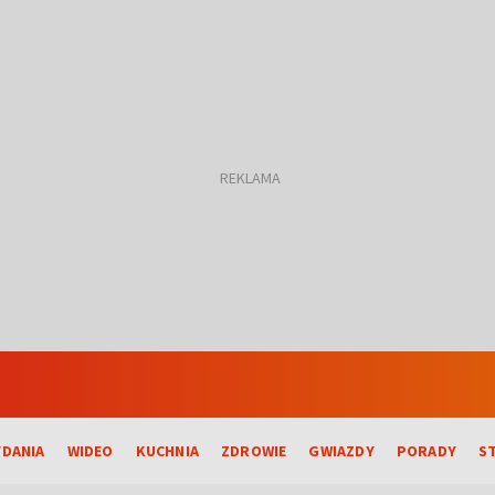
DANIA
WIDEO
KUCHNIA
ZDROWIE
GWIAZDY
PORADY
S