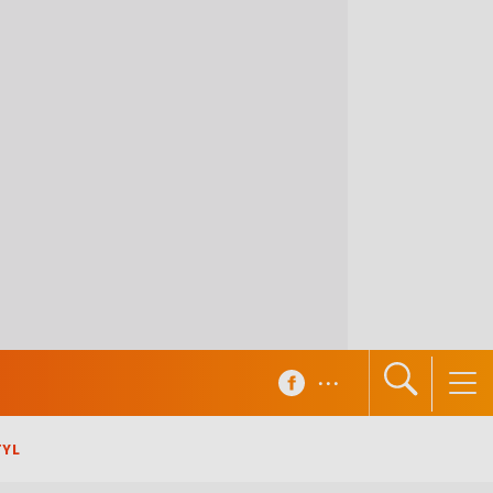
...
TYL