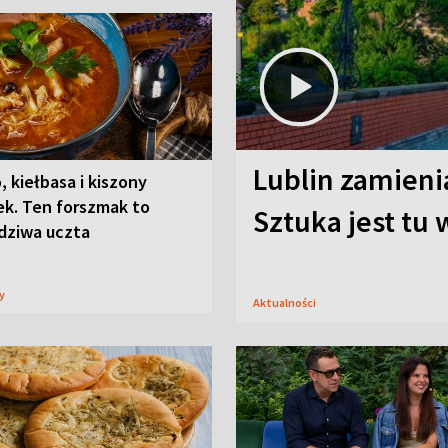
Lublin zamienia
, kiełbasa i kiszony
ek. Ten forszmak to
Sztuka jest tu
dziwa uczta
sy
Aktualności