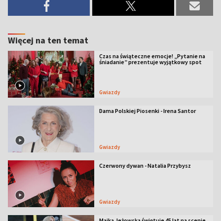
Więcej na ten temat
Czas na świąteczne emocje! „Pytanie na
śniadanie” prezentuje wyjątkowy spot
Gwiazdy
Dama Polskiej Piosenki - Irena Santor
Gwiazdy
Czerwony dywan - Natalia Przybysz
Gwiazdy
Majka Jeżowska świętuje 45 lat na scenie