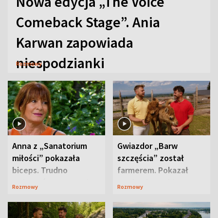
Nowa edycja „The Voice
Comeback Stage”. Ania
Karwan zapowiada
niespodzianki
Rozmowy
Anna z „Sanatorium
Gwiazdor „Barw
miłości” pokazała
szczęścia” został
biceps. Trudno
farmerem. Pokazał
uwierzyć, co przeszła
swoje niezwykłe
Rozmowy
Rozmowy
wcześniej
ranczo