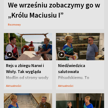
We wrześniu zobaczymy go w
„Królu Maciusiu I”
Rozmowy
Rejs u zbiegu Narwi i
Niedźwiedzica
Wisły. Tak wygląda
salutowała
Modlin od strony wody
Piłsudskiemu. To
niejedyna tajemnica
Aktualności
Aktualności
Modlina