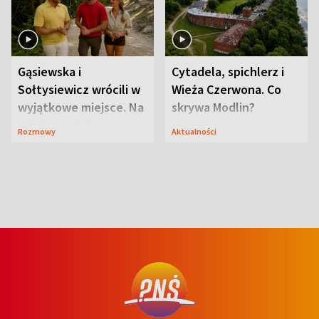
Gąsiewska i
Cytadela, spichlerz i
Sołtysiewicz wrócili w
Wieża Czerwona. Co
wyjątkowe miejsce. Na
skrywa Modlin?
szlaku czekał
Rozmowy
Aktualności
niedźwiedź