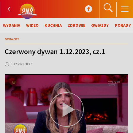
WYDANIA
WIDEO
KUCHNIA
ZDROWIE
GWIAZDY
PORADY
GWIAZDY
Czerwony dywan 1.12.2023, cz.1
01.12.2023, 08:47