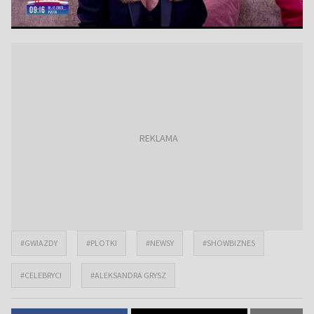
#GWIAZDY
#PLOTKI
#NEWSY
#SHOWBIZNES
#CELEBRYCI
#ALEKSANDRA GRYSZ