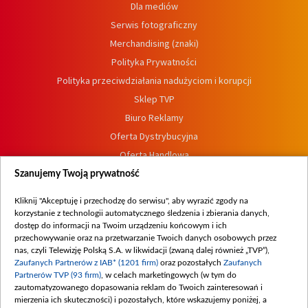
Dla mediów
Serwis fotograficzny
Merchandising (znaki)
Polityka Prywatności
Polityka przeciwdziałania nadużyciom i korupcji
Sklep TVP
Biuro Reklamy
Oferta Dystrybucyjna
Oferta Handlowa
Dostępność
Szanujemy Twoją prywatność
Moje zgody
Kliknij "Akceptuję i przechodzę do serwisu", aby wyrazić zgody na
Procedura zgłoszeń wewnętrznych
korzystanie z technologii automatycznego śledzenia i zbierania danych,
dostęp do informacji na Twoim urządzeniu końcowym i ich
przechowywanie oraz na przetwarzanie Twoich danych osobowych przez
nas, czyli Telewizję Polską S.A. w likwidacji (zwaną dalej również „TVP”),
Zaufanych Partnerów z IAB* (1201 firm)
oraz pozostałych
Zaufanych
Partnerów TVP (93 firm)
, w celach marketingowych (w tym do
zautomatyzowanego dopasowania reklam do Twoich zainteresowań i
mierzenia ich skuteczności) i pozostałych, które wskazujemy poniżej, a