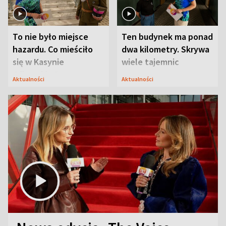
To nie było miejsce
Ten budynek ma ponad
hazardu. Co mieściło
dwa kilometry. Skrywa
się w Kasynie
wiele tajemnic
Oficerskim?
Aktualności
Aktualności