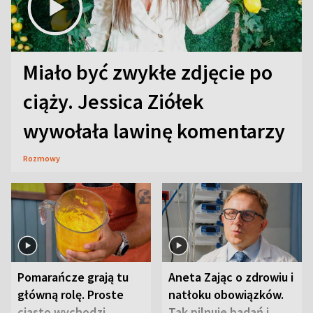
Miało być zwykłe zdjęcie po
ciąży. Jessica Ziółek
wywołała lawinę komentarzy
Rozmowy
Pomarańcze grają tu
Aneta Zając o zdrowiu i
główną rolę. Proste
natłoku obowiązków.
ciasto wychodzi
Tak pilnuje badań i