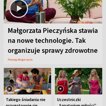
Małgorzata Pieczyńska stawia
na nowe technologie. Tak
organizuje sprawy zdrowotne
Planuję długie życie
Takiego śniadania nie
Uczestniczki
przygotowuje się
„Sanatorium miłości”