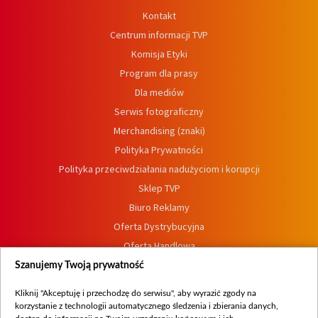
Kontakt
Centrum informacji TVP
Komisja Etyki
Program dla prasy
Dla mediów
Serwis fotograficzny
Merchandising (znaki)
Polityka Prywatności
Polityka przeciwdziałania nadużyciom i korupcji
Sklep TVP
Biuro Reklamy
Oferta Dystrybucyjna
Oferta Handlowa
Dostępność
Szanujemy Twoją prywatność
Moje zgody
Kliknij "Akceptuję i przechodzę do serwisu", aby wyrazić zgody na
Procedura zgłoszeń wewnętrznych
korzystanie z technologii automatycznego śledzenia i zbierania danych,