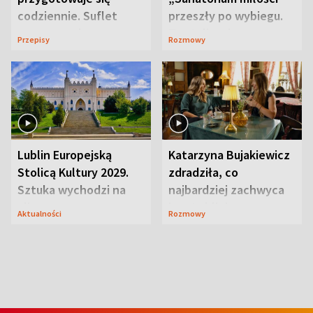
codziennie. Suflet
przeszły po wybiegu.
serowy zachwyca
Te stylizacje
Przepisy
Rozmowy
smakiem
przyciągały wzrok
Lublin Europejską
Katarzyna Bujakiewicz
Stolicą Kultury 2029.
zdradziła, co
Sztuka wychodzi na
najbardziej zachwyca
ulice
ją w Lublinie
Aktualności
Rozmowy