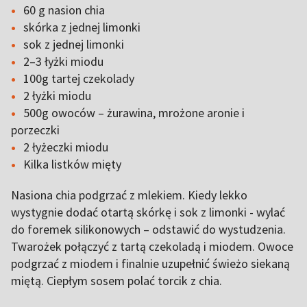
60 g nasion chia
skórka z jednej limonki
sok z jednej limonki
2–3 łyżki miodu
100g tartej czekolady
2 łyżki miodu
500g owoców – żurawina, mrożone aronie i
porzeczki
2 łyżeczki miodu
Kilka listków mięty
Nasiona chia podgrzać z mlekiem. Kiedy lekko
wystygnie dodać otartą skórkę i sok z limonki - wylać
do foremek silikonowych – odstawić do wystudzenia.
Twarożek połączyć z tartą czekoladą i miodem. Owoce
podgrzać z miodem i finalnie uzupełnić świeżo siekaną
miętą. Ciepłym sosem polać torcik z chia.