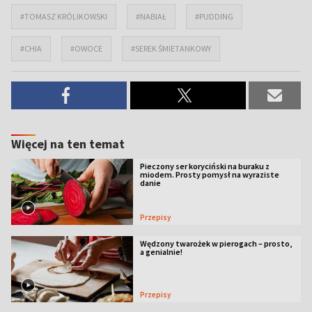
#TOMASZ KRÓLIKOWSKI
#NABIAŁ
#PUDDING
#CHIA
#OWOCE
#SEREK ŚMIETANKOWY
Więcej na ten temat
Pieczony ser koryciński na buraku z
miodem. Prosty pomysł na wyraziste
danie
Przepisy
Wędzony twarożek w pierogach – prosto,
a genialnie!
Przepisy