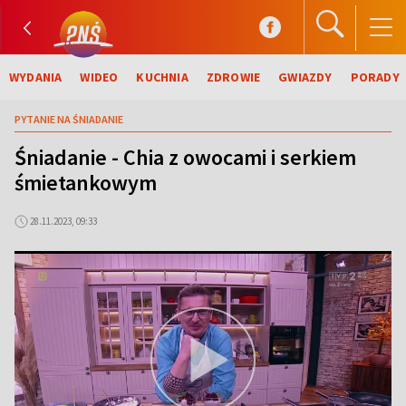
WYDANIA
WIDEO
KUCHNIA
ZDROWIE
GWIAZDY
PORADY
PYTANIE NA ŚNIADANIE
Śniadanie - Chia z owocami i serkiem
śmietankowym
28.11.2023, 09:33