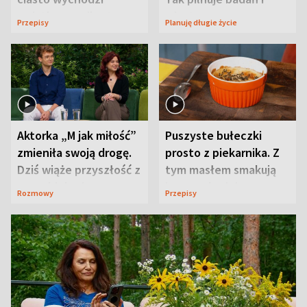
wyjątkowo wilgotne
wizyt
Przepisy
Planuję długie życie
Aktorka „M jak miłość”
Puszyste bułeczki
zmieniła swoją drogę.
prosto z piekarnika. Z
Dziś wiąże przyszłość z
tym masłem smakują
neurobiologią
jeszcze lepiej
Rozmowy
Przepisy