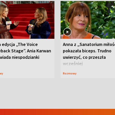
 edycja „The Voice
Anna z „Sanatorium miłoś
back Stage”. Ania Karwan
pokazała biceps. Trudno
wiada niespodzianki
uwierzyć, co przeszła
wcześniej
wy
Rozmowy