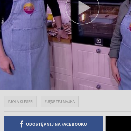
#JOLA KLESER
#JĘDRZEJ MAJKA
UDOSTĘPNIJ NA FACEBOOKU