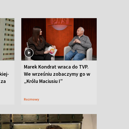
Marek Kondrat wraca do TVP.
iej-
We wrześniu zobaczymy go w
cza
„Królu Maciusiu I”
Rozmowy