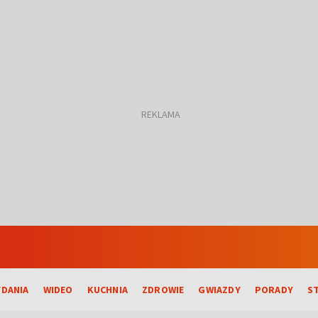
DANIA
WIDEO
KUCHNIA
ZDROWIE
GWIAZDY
PORADY
S