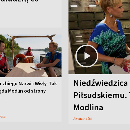
Niedźwiedzica
u zbiegu Narwi i Wisły. Tak
ąda Modlin od strony
Piłsudskiemu. 
y
Modlina
ności
Aktualności