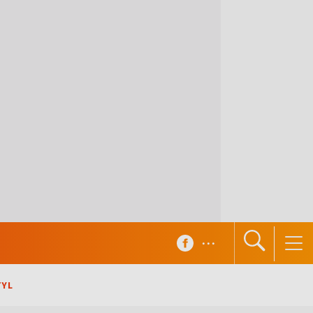
...
TYL