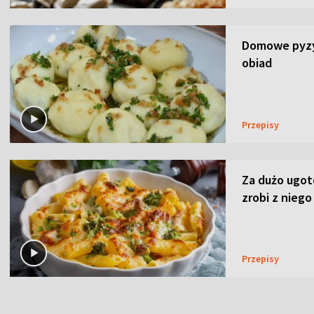
Domowe pyzy 
obiad
Przepisy
Za dużo ugo
zrobi z niego
Przepisy