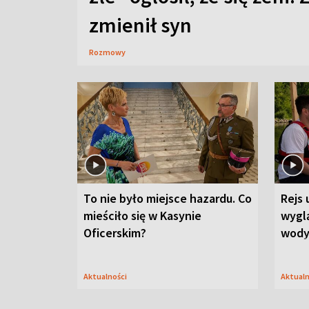
zmienił syn
Rozmowy
To nie było miejsce hazardu. Co
Rejs 
mieściło się w Kasynie
wygl
Oficerskim?
wod
Aktualności
Aktual