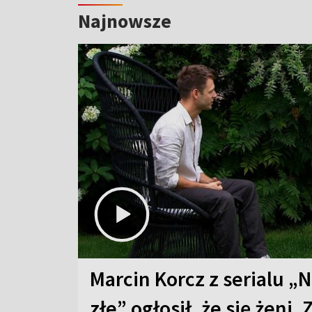
Najnowsze
Marcin Korcz z serialu „N
złe” ogłosił, że się żeni. 