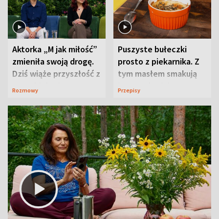
Aktorka „M jak miłość”
Puszyste bułeczki
zmieniła swoją drogę.
prosto z piekarnika. Z
Dziś wiąże przyszłość z
tym masłem smakują
neurobiologią
jeszcze lepiej
Rozmowy
Przepisy