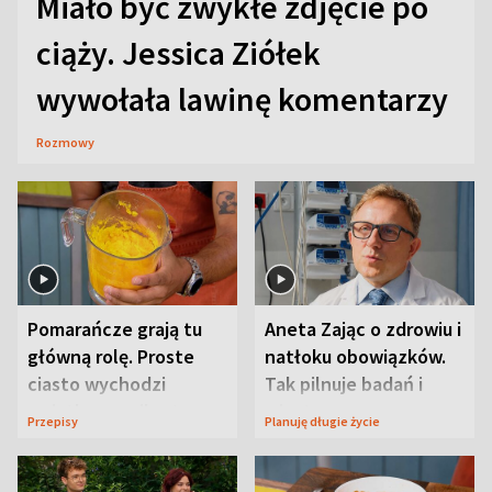
Miało być zwykłe zdjęcie po
ciąży. Jessica Ziółek
wywołała lawinę komentarzy
Rozmowy
Pomarańcze grają tu
Aneta Zając o zdrowiu i
główną rolę. Proste
natłoku obowiązków.
ciasto wychodzi
Tak pilnuje badań i
wyjątkowo wilgotne
wizyt
Przepisy
Planuję długie życie