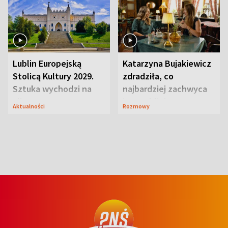
Lublin Europejską
Katarzyna Bujakiewicz
Stolicą Kultury 2029.
zdradziła, co
Sztuka wychodzi na
najbardziej zachwyca
ulice
ją w Lublinie
Aktualności
Rozmowy