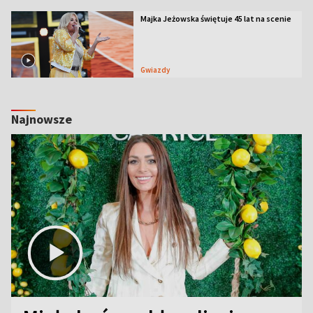
Majka Jeżowska świętuje 45 lat na scenie
Gwiazdy
Najnowsze