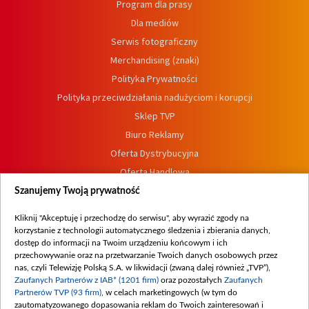
Program dla prasy
Dla mediów
Serwis fotograficzny
Merchandising (znaki)
Polityka Prywatności
Polityka przeciwdziałania nadużyciom i korupcji
Sklep TVP
Biuro Reklamy
Oferta Dystrybucyjna
Oferta Handlowa
Dostępność
Szanujemy Twoją prywatność
Moje zgody
Kliknij "Akceptuję i przechodzę do serwisu", aby wyrazić zgody na
Procedura zgłoszeń wewnętrznych
korzystanie z technologii automatycznego śledzenia i zbierania danych,
dostęp do informacji na Twoim urządzeniu końcowym i ich
przechowywanie oraz na przetwarzanie Twoich danych osobowych przez
nas, czyli Telewizję Polską S.A. w likwidacji (zwaną dalej również „TVP”),
Zaufanych Partnerów z IAB* (1201 firm)
oraz pozostałych
Zaufanych
Partnerów TVP (93 firm)
, w celach marketingowych (w tym do
zautomatyzowanego dopasowania reklam do Twoich zainteresowań i