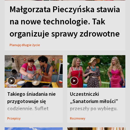
Małgorzata Pieczyńska stawia
na nowe technologie. Tak
organizuje sprawy zdrowotne
Planuję długie życie
Takiego śniadania nie
Uczestniczki
przygotowuje się
„Sanatorium miłości”
codziennie. Suflet
przeszły po wybiegu.
serowy zachwyca
Te stylizacje
Przepisy
Rozmowy
smakiem
przyciągały wzrok