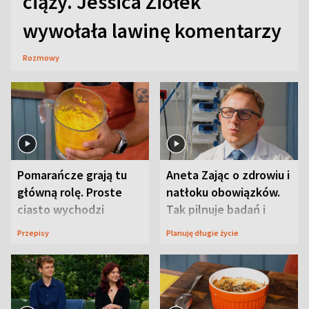
ciąży. Jessica Ziółek
wywołała lawinę komentarzy
Rozmowy
Pomarańcze grają tu
Aneta Zając o zdrowiu i
główną rolę. Proste
natłoku obowiązków.
ciasto wychodzi
Tak pilnuje badań i
wyjątkowo wilgotne
wizyt
Przepisy
Planuję długie życie