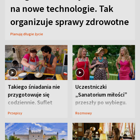
na nowe technologie. Tak
organizuje sprawy zdrowotne
Planuję długie życie
Takiego śniadania nie
Uczestniczki
przygotowuje się
„Sanatorium miłości”
codziennie. Suflet
przeszły po wybiegu.
serowy zachwyca
Te stylizacje
Przepisy
Rozmowy
smakiem
przyciągały wzrok