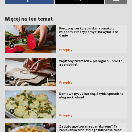
Więcej na ten temat
Pieczony ser koryciński na buraku z
miodem. Prosty pomysł na wyraziste
danie
Przepisy
Wędzony twarożek w pierogach – prosto,
a genialnie!
Przepisy
Domowe pyzy z kaczką. Szybki sposób na
elegancki obiad
Przepisy
Za dużo ugotowanego makaronu? Ta
zapiekanka zrobi z niego kulinarne cudo