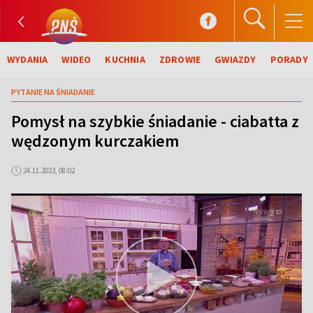
WYDANIA
WIDEO
KUCHNIA
ZDROWIE
GWIAZDY
PORADY
PYTANIE NA ŚNIADANIE
Pomysł na szybkie śniadanie - ciabatta z
wędzonym kurczakiem
24.11.2023, 08:02