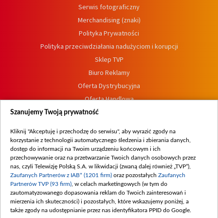
Serwis fotograficzny
Merchandising (znaki)
Polityka Prywatności
Polityka przeciwdziałania nadużyciom i korupcji
Sklep TVP
Biuro Reklamy
Oferta Dystrybucyjna
Oferta Handlowa
Dostępność
Szanujemy Twoją prywatność
Moje zgody
Kliknij "Akceptuję i przechodzę do serwisu", aby wyrazić zgody na
Procedura zgłoszeń wewnętrznych
korzystanie z technologii automatycznego śledzenia i zbierania danych,
dostęp do informacji na Twoim urządzeniu końcowym i ich
przechowywanie oraz na przetwarzanie Twoich danych osobowych przez
nas, czyli Telewizję Polską S.A. w likwidacji (zwaną dalej również „TVP”),
Zaufanych Partnerów z IAB* (1201 firm)
oraz pozostałych
Zaufanych
Partnerów TVP (93 firm)
, w celach marketingowych (w tym do
zautomatyzowanego dopasowania reklam do Twoich zainteresowań i
mierzenia ich skuteczności) i pozostałych, które wskazujemy poniżej, a
także zgody na udostępnianie przez nas identyfikatora PPID do Google.