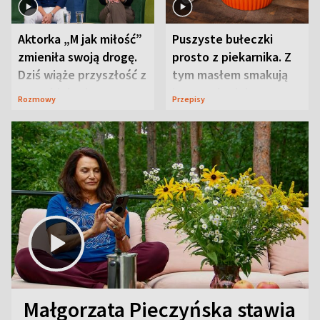
Aktorka „M jak miłość”
Puszyste bułeczki
zmieniła swoją drogę.
prosto z piekarnika. Z
Dziś wiąże przyszłość z
tym masłem smakują
neurobiologią
jeszcze lepiej
Rozmowy
Przepisy
Małgorzata Pieczyńska stawia