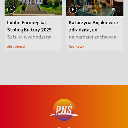
Lublin Europejską
Katarzyna Bujakiewicz
Stolicą Kultury 2029.
zdradziła, co
Sztuka wychodzi na
najbardziej zachwyca
ulice
ją w Lublinie
Aktualności
Rozmowy