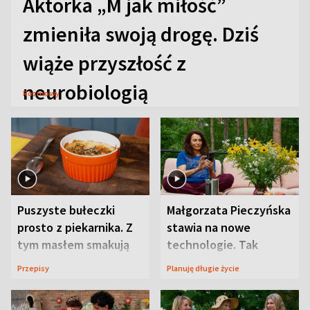
Aktorka „M jak miłość”
zmieniła swoją drogę. Dziś
wiąże przyszłość z
neurobiologią
Rozmowy
Puszyste bułeczki
Małgorzata Pieczyńska
prosto z piekarnika. Z
stawia na nowe
tym masłem smakują
technologie. Tak
jeszcze lepiej
organizuje sprawy
Przepisy
Planuję długie życie
zdrowotne