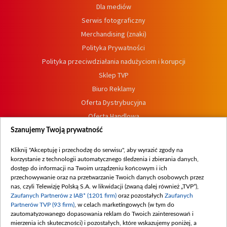
Dla mediów
Serwis fotograficzny
Merchandising (znaki)
Polityka Prywatności
Polityka przeciwdziałania nadużyciom i korupcji
Sklep TVP
Biuro Reklamy
Oferta Dystrybucyjna
Oferta Handlowa
Dostępność
Szanujemy Twoją prywatność
Moje zgody
Kliknij "Akceptuję i przechodzę do serwisu", aby wyrazić zgody na
Procedura zgłoszeń wewnętrznych
korzystanie z technologii automatycznego śledzenia i zbierania danych,
dostęp do informacji na Twoim urządzeniu końcowym i ich
przechowywanie oraz na przetwarzanie Twoich danych osobowych przez
nas, czyli Telewizję Polską S.A. w likwidacji (zwaną dalej również „TVP”),
Zaufanych Partnerów z IAB* (1201 firm)
oraz pozostałych
Zaufanych
Partnerów TVP (93 firm)
, w celach marketingowych (w tym do
zautomatyzowanego dopasowania reklam do Twoich zainteresowań i
mierzenia ich skuteczności) i pozostałych, które wskazujemy poniżej, a