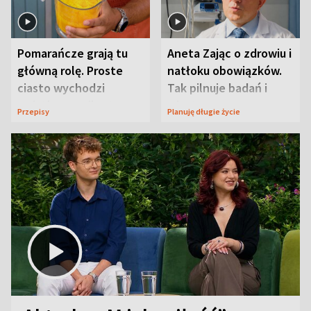
Pomarańcze grają tu
Aneta Zając o zdrowiu i
główną rolę. Proste
natłoku obowiązków.
ciasto wychodzi
Tak pilnuje badań i
wyjątkowo wilgotne
wizyt
Przepisy
Planuję długie życie