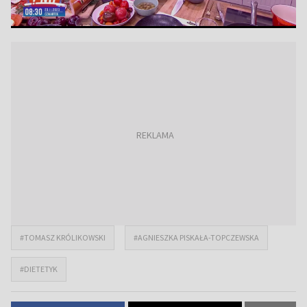
#TOMASZ KRÓLIKOWSKI
#AGNIESZKA PISKAŁA-TOPCZEWSKA
#DIETETYK