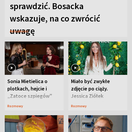
sprawdzić. Bosacka
wskazuje, na co zwrócić
uwagę
Aktualności
Sonia Mietielica o
Miało być zwykłe
plotkach, hejcie i
zdjęcie po ciąży.
„Zatoce szpiegów”
Jessica Ziółek
wywołała lawinę
Rozmowy
Rozmowy
komentarzy