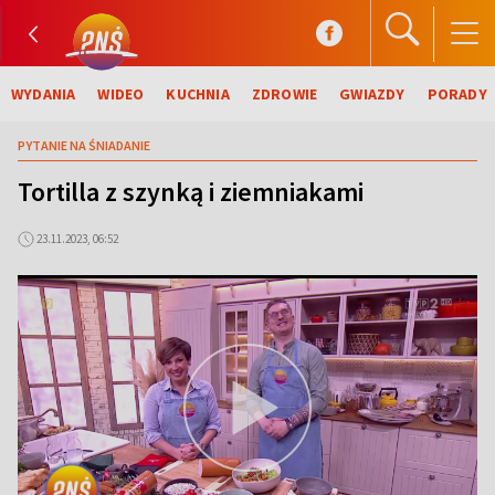
WYDANIA
WIDEO
KUCHNIA
ZDROWIE
GWIAZDY
PORADY
PYTANIE NA ŚNIADANIE
Tortilla z szynką i ziemniakami
23.11.2023, 06:52