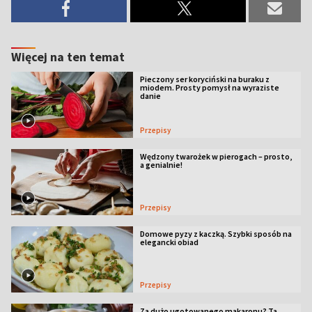
Więcej na ten temat
Pieczony ser koryciński na buraku z
miodem. Prosty pomysł na wyraziste
danie
Przepisy
Wędzony twarożek w pierogach – prosto,
a genialnie!
Przepisy
Domowe pyzy z kaczką. Szybki sposób na
elegancki obiad
Przepisy
Za dużo ugotowanego makaronu? Ta