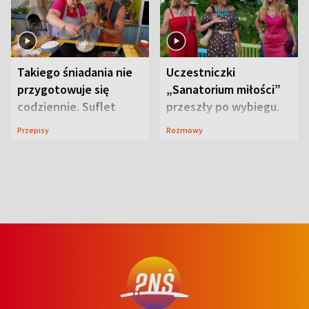
Takiego śniadania nie
Uczestniczki
przygotowuje się
„Sanatorium miłości”
codziennie. Suflet
przeszły po wybiegu.
serowy zachwyca
Te stylizacje
Przepisy
Rozmowy
smakiem
przyciągały wzrok