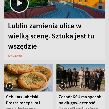
Lublin zamienia ulice w
wielką scenę. Sztuka jest tu
wszędzie
Aktualności
Cebularz lubelski.
Zespół KSU ma sposób
Prosta receptura i
na długowieczność.
smak, który zna
Zdradzili swój sekret