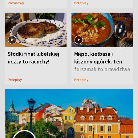
ją w Lublinie
Rozmowy
Przepisy
Słodki finał lubelskiej
Mięso, kiełbasa i
uczty to racuchy!
kiszony ogórek. Ten
forszmak to prawdziwa
uczta
Przepisy
Przepisy