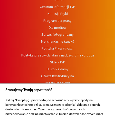
Centrum informacji TVP
Komisja Etyki
Program dla prasy
Dla mediów
Serwis fotograficzny
Merchandising (znaki)
Polityka Prywatności
Polityka przeciwdziałania nadużyciom i korupcji
Sklep TVP
Biuro Reklamy
Oferta Dystrybucyjna
Oferta Handlowa
Dostępność
Szanujemy Twoją prywatność
Moje zgody
Kliknij "Akceptuję i przechodzę do serwisu", aby wyrazić zgody na
Procedura zgłoszeń wewnętrznych
korzystanie z technologii automatycznego śledzenia i zbierania danych,
dostęp do informacji na Twoim urządzeniu końcowym i ich
przechowywanie oraz na przetwarzanie Twoich danych osobowych przez