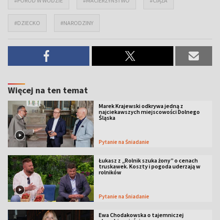
#PORÓD W WODZIE
#MACIERZYŃSTWO
#CIĄŻA
#DZIECKO
#NARODZINY
Więcej na ten temat
Marek Krajewski odkrywa jedną z
najciekawszych miejscowości Dolnego
Śląska
Pytanie na Śniadanie
Łukasz z „Rolnik szuka żony” o cenach
truskawek. Koszty i pogoda uderzają w
rolników
Pytanie na Śniadanie
Ewa Chodakowska o tajemniczej