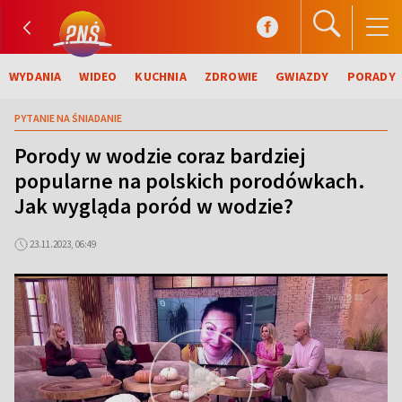
WYDANIA
WIDEO
KUCHNIA
ZDROWIE
GWIAZDY
PORADY
PYTANIE NA ŚNIADANIE
Porody w wodzie coraz bardziej
popularne na polskich porodówkach.
Jak wygląda poród w wodzie?
23.11.2023, 06:49