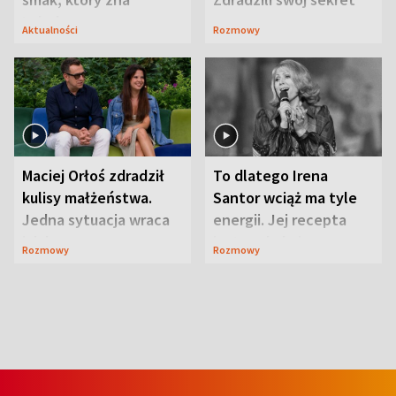
Lubelszczyzna
Aktualności
Rozmowy
Maciej Orłoś zdradził
To dlatego Irena
kulisy małżeństwa.
Santor wciąż ma tyle
Jedna sytuacja wraca
energii. Jej recepta
jak bumerang
jest zaskakująco
Rozmowy
Rozmowy
prosta