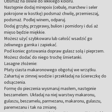
Obsmaż na oliwie do lekkiego koloru.
Następnie dodaj mirepoix (cebulę, marchew i seler
pokrojone w kostkę) podsmaż chwilę, przemieszaj,
podsmaż. Podlej winem, odparuj.
Dodaj grzyby, przyprawy, bulion i pomidory i duś aż
mięso będzie miękkie.
Możesz użyć szybkowaru lub całość wsadzić go
żeliwnego garnka i zapiekać.
Pod koniec gotowania dopraw gulasz solą i pieprzem.
Możesz dodać do niego trochę śmietanki.
Lasagne złożenie:
Płaty ciasta makaronowego obgotuj we wrzątku.
Zahartuj w zimnej wodzie i przekładaj na ściereczkę do
odsączenia.
Formę do pieczenia wysmaruj masłem, następnie
beszamelem. Układaj na niej warstwy makaronu,
gulaszu, beszamelu, parmezanu, makaronu, gulaszu,
paremezanu i tak na zmianę.