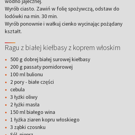
wodno jajecznej.
Wyrób ciasto. Zawiń w folię spożywczą, odstaw do
lodówki na min. 30 min.
Wyrób ponownie i wałkuj cienko wycinając pożądany
kształt.
Ragu z białej kiełbasy z koprem włoskim
500 g dobrej białej surowej kiełbasy
200 g passaty pomidorowej
100 ml bulionu
2 pory - białe części
cebula
3 łyżki oliwy
2 łyżki masła
150 ml białego wina
1 łyżka ziaren kopru włoskiego
3 ząbki czosnku
Sól, pieprz