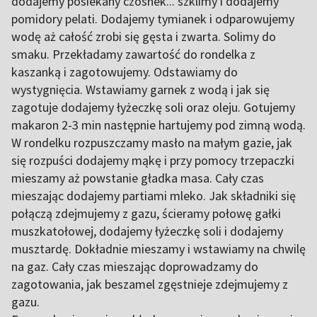
dodajemy posiekany czosnek... szklimy i dodajemy
pomidory pelati. Dodajemy tymianek i odparowujemy
wodę aż całość zrobi się gęsta i zwarta. Solimy do
smaku. Przekładamy zawartość do rondelka z
kaszanką i zagotowujemy. Odstawiamy do
wystygnięcia. Wstawiamy garnek z wodą i jak się
zagotuje dodajemy łyżeczkę soli oraz oleju. Gotujemy
makaron 2-3 min następnie hartujemy pod zimną wodą.
W rondelku rozpuszczamy masło na małym gazie, jak
się rozpuści dodajemy mąkę i przy pomocy trzepaczki
mieszamy aż powstanie gładka masa. Cały czas
mieszając dodajemy partiami mleko. Jak składniki się
połączą zdejmujemy z gazu, ścieramy połowę gałki
muszkatołowej, dodajemy łyżeczkę soli i dodajemy
musztardę. Dokładnie mieszamy i wstawiamy na chwilę
na gaz. Cały czas mieszając doprowadzamy do
zagotowania, jak beszamel zgęstnieje zdejmujemy z
gazu.