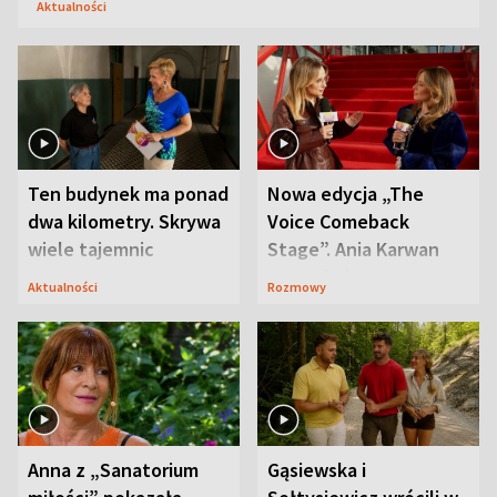
Aktualności
Ten budynek ma ponad
Nowa edycja „The
dwa kilometry. Skrywa
Voice Comeback
wiele tajemnic
Stage”. Ania Karwan
zapowiada
Aktualności
Rozmowy
niespodzianki
Anna z „Sanatorium
Gąsiewska i