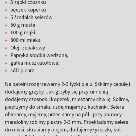
3 ząbki czosnku
pęczek koperku
5 średnich selerów
50 g masła
100 g mąki
800 ml mleka
Olej rzepakowy
Papryka słodka wędzona,
gałka muszkatołowa,
sól i pieprz.
Na patelni rozgrzewamy 2-3 łyżki oleju. Szklimy cebulę i
dodajemy grzyby. Jak grzyby się przyrumienią
dodajemy czosnek i koperek, mieszamy chwilę. Solimy,
pieprzymy do smaku i zdejmujemy z kuchenki. Selera
obieramy, myjemy, przecinamy na pół i przy pomocy
mandoliny robimy plastry 2-3 mm. Przekładamy selera
do miski, skrapiamy olejem, dodajemy łyżeczkę soli