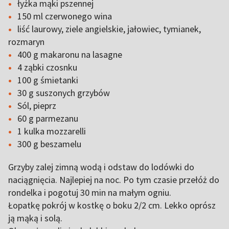
łyżka mąki pszennej
150 ml czerwonego wina
liść laurowy, ziele angielskie, jałowiec, tymianek,
rozmaryn
400 g makaronu na lasagne
4 ząbki czosnku
100 g śmietanki
30 g suszonych grzybów
Sól, pieprz
60 g parmezanu
1 kulka mozzarelli
300 g beszamelu
Grzyby zalej zimną wodą i odstaw do lodówki do
naciągnięcia. Najlepiej na noc. Po tym czasie przełóż do
rondelka i pogotuj 30 min na małym ogniu.
Łopatkę pokrój w kostkę o boku 2/2 cm. Lekko oprósz
ją mąką i solą.