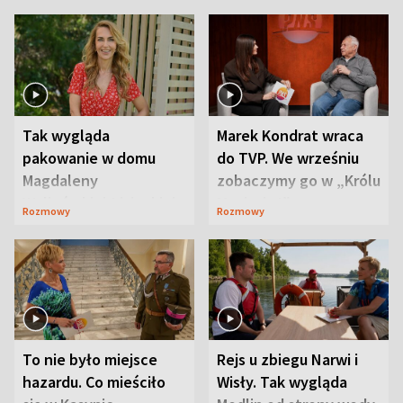
Tak wygląda
Marek Kondrat wraca
pakowanie w domu
do TVP. We wrześniu
Magdaleny
zobaczymy go w „Królu
Waligórskiej-Lisieckiej.
Maciusiu I”
Rozmowy
Rozmowy
Mąż nie odpuszcza
To nie było miejsce
Rejs u zbiegu Narwi i
hazardu. Co mieściło
Wisły. Tak wygląda