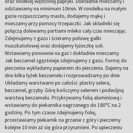
oraz słodkiej wędzonej papryki. Dokładnie mieszamy i
odstawiamy na minimum 10min. W rondelku na małym
gazie rozpuszczamy masło, dodajemy mąkę i
mieszamy przy pomocy trzepaczki. Jak składniki się
połączą dolewamy partiami mleko cały czas mieszając.
Zdejmujemy z gazu i ścieramy połowę gałki
muszkatołowej oraz dodajemy łyżeczkę soli.
Wstawiamy ponownie na gaz i dokładnie mieszamy.
Jak beszamel zgęstnieje zdejmujemy z gazu. Formę do
pieczenia wykładamy papierem do pieczenia. Dajemy na
dno kilka łyżek beszamelu i rozprowadzamy po dnie.
Układamy warstwami po całości: plastry selera,
beszamel, grzyby. Górę kończymy selerem i podwójną
warstwą beszamelu. Przykrywamy folią aluminiową i
wstawiamy do piekarnika nagrzanego do 180°C na 2
godziny. Po tym czasie zdejmujemy folię,
przestawiamy piekarnik na grzanie z góry i pieczemy
kolejne 10 min aż się góra przyrumieni. Po upieczeniu