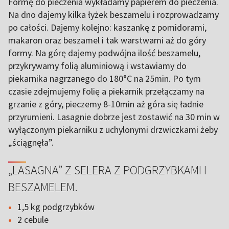
Formę do pieczenia wykładamy papierem do pieczenia.
Na dno dajemy kilka łyżek beszamelu i rozprowadzamy
po całości. Dajemy kolejno: kaszankę z pomidorami,
makaron oraz beszamel i tak warstwami aż do góry
formy. Na górę dajemy podwójna ilość beszamelu,
przykrywamy folią aluminiową i wstawiamy do
piekarnika nagrzanego do 180°C na 25min. Po tym
czasie zdejmujemy folię a piekarnik przełączamy na
grzanie z góry, pieczemy 8-10min aż góra się ładnie
przyrumieni. Lasagnie dobrze jest zostawić na 30 min w
wyłączonym piekarniku z uchylonymi drzwiczkami żeby
„ściągnęła”.
„LASAGNA” Z SELERA Z PODGRZYBKAMI I
BESZAMELEM.
1,5 kg podgrzybków
2 cebule