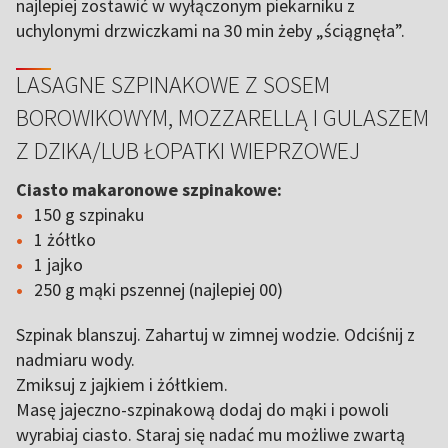
najlepiej zostawić w wyłączonym piekarniku z
uchylonymi drzwiczkami na 30 min żeby „ściągnęła”.
LASAGNE SZPINAKOWE Z SOSEM
BOROWIKOWYM, MOZZARELLĄ I GULASZEM
Z DZIKA/LUB ŁOPATKI WIEPRZOWEJ
Ciasto makaronowe szpinakowe:
150 g szpinaku
1 żółtko
1 jajko
250 g mąki pszennej (najlepiej 00)
Szpinak blanszuj. Zahartuj w zimnej wodzie. Odciśnij z
nadmiaru wody.
Zmiksuj z jajkiem i żółtkiem.
Masę jajeczno-szpinakową dodaj do mąki i powoli
wyrabiaj ciasto. Staraj się nadać mu możliwe zwartą