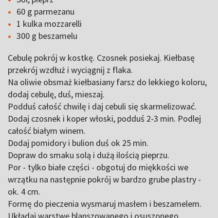
60 g parmezanu
1 kulka mozzarelli
300 g beszamelu
Cebulę pokrój w kostkę. Czosnek posiekaj. Kiełbasę
przekrój wzdłuż i wyciągnij z flaka.
Na oliwie obsmaż kiełbasiany farsz do lekkiego koloru,
dodaj cebulę, duś, mieszaj.
Podduś całość chwilę i daj cebuli się skarmelizować.
Dodaj czosnek i koper włoski, podduś 2-3 min. Podlej
całość białym winem.
Dodaj pomidory i bulion duś ok 25 min.
Dopraw do smaku solą i dużą ilością pieprzu.
Por - tylko białe części - obgotuj do miękkości we
wrzątku na następnie pokrój w bardzo grube plastry -
ok. 4 cm.
Formę do pieczenia wysmaruj masłem i beszamelem.
Układaj warstwę blanszowanego i osuszonego