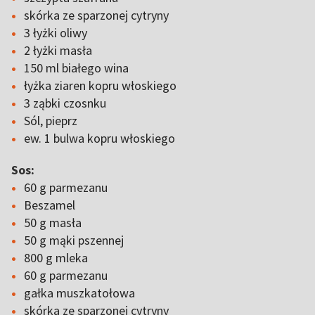
skórka ze sparzonej cytryny
3 łyżki oliwy
2 łyżki masła
150 ml białego wina
łyżka ziaren kopru włoskiego
3 ząbki czosnku
Sól, pieprz
ew. 1 bulwa kopru włoskiego
Sos:
60 g parmezanu
Beszamel
50 g masła
50 g mąki pszennej
800 g mleka
60 g parmezanu
gałka muszkatołowa
skórka ze sparzonej cytryny