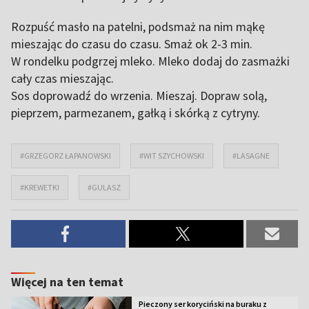
Rozpuść masło na patelni, podsmaż na nim mąkę
mieszając do czasu do czasu. Smaż ok 2-3 min.
W rondelku podgrzej mleko. Mleko dodaj do zasmażki
cały czas mieszając.
Sos doprowadź do wrzenia. Mieszaj. Dopraw solą,
pieprzem, parmezanem, gałką i skórką z cytryny.
#GRZEGORZ ŁAPANOWSKI
#WIT SZYCHOWSKI
#LASAGNE
#KREWETKI
#GULASZ
Więcej na ten temat
Pieczony ser koryciński na buraku z