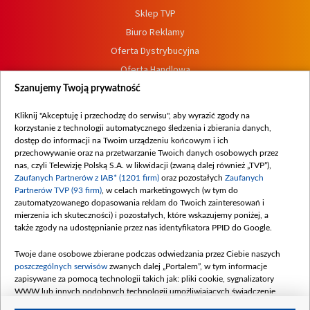
Sklep TVP
Biuro Reklamy
Oferta Dystrybucyjna
Oferta Handlowa
Dostępność
Szanujemy Twoją prywatność
Moje zgody
Kliknij "Akceptuję i przechodzę do serwisu", aby wyrazić zgody na
Procedura zgłoszeń wewnętrznych
korzystanie z technologii automatycznego śledzenia i zbierania danych,
dostęp do informacji na Twoim urządzeniu końcowym i ich
przechowywanie oraz na przetwarzanie Twoich danych osobowych przez
nas, czyli Telewizję Polską S.A. w likwidacji (zwaną dalej również „TVP”),
Zaufanych Partnerów z IAB* (1201 firm)
oraz pozostałych
Zaufanych
Partnerów TVP (93 firm)
, w celach marketingowych (w tym do
zautomatyzowanego dopasowania reklam do Twoich zainteresowań i
mierzenia ich skuteczności) i pozostałych, które wskazujemy poniżej, a
także zgody na udostępnianie przez nas identyfikatora PPID do Google.
Twoje dane osobowe zbierane podczas odwiedzania przez Ciebie naszych
poszczególnych serwisów
zwanych dalej „Portalem”, w tym informacje
zapisywane za pomocą technologii takich jak: pliki cookie, sygnalizatory
WWW lub innych podobnych technologii umożliwiających świadczenie
dopasowanych i bezpiecznych usług, personalizację treści oraz reklam,