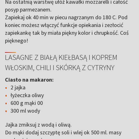
Na ostatnią warstwę ułóż kawałki mozzarelli i całość
posyp parmezanem.
Zapiekaj ok 40 min w piecu nagrzanym do 180 C. Pod
koniec możesz włączyć funkcje opiekania i zezłocić
zapiekankę tak by miała piękny kolor i chrupkość. Coś
pięknego!
LASAGNE Z BIAŁĄ KIEŁBASĄ I KOPREM
WŁOSKIM, CHILI I SKÓRKĄ Z CYTRYNY
Ciasto na makaron:
2 jajka
łyżeczka oliwy
600 g mąki 00
300 ml wody
Jajka zmiksuj z wodą i oliwą.
Do mąki dodaj szczyptę soli i wlej ok 500 ml. masy