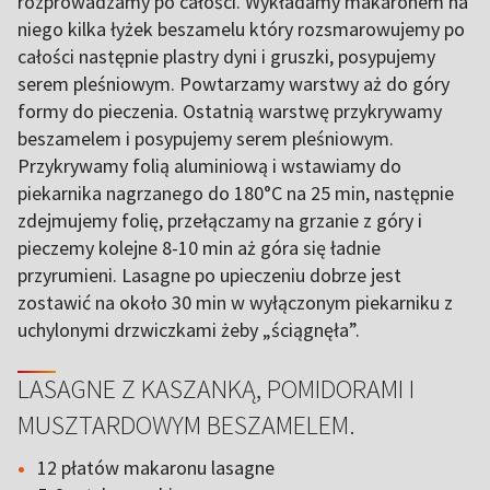
rozprowadzamy po całości. Wykładamy makaronem na
niego kilka łyżek beszamelu który rozsmarowujemy po
całości następnie plastry dyni i gruszki, posypujemy
serem pleśniowym. Powtarzamy warstwy aż do góry
formy do pieczenia. Ostatnią warstwę przykrywamy
beszamelem i posypujemy serem pleśniowym.
Przykrywamy folią aluminiową i wstawiamy do
piekarnika nagrzanego do 180°C na 25 min, następnie
zdejmujemy folię, przełączamy na grzanie z góry i
pieczemy kolejne 8-10 min aż góra się ładnie
przyrumieni. Lasagne po upieczeniu dobrze jest
zostawić na około 30 min w wyłączonym piekarniku z
uchylonymi drzwiczkami żeby „ściągnęła”.
LASAGNE Z KASZANKĄ, POMIDORAMI I
MUSZTARDOWYM BESZAMELEM.
12 płatów makaronu lasagne