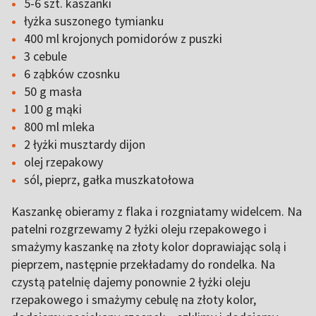
5-6 szt. kaszanki
łyżka suszonego tymianku
400 ml krojonych pomidorów z puszki
3 cebule
6 ząbków czosnku
50 g masła
100 g mąki
800 ml mleka
2 łyżki musztardy dijon
olej rzepakowy
sól, pieprz, gałka muszkatołowa
Kaszankę obieramy z flaka i rozgniatamy widelcem. Na
patelni rozgrzewamy 2 łyżki oleju rzepakowego i
smażymy kaszankę na złoty kolor doprawiając solą i
pieprzem, następnie przekładamy do rondelka. Na
czystą patelnię dajemy ponownie 2 łyżki oleju
rzepakowego i smażymy cebulę na złoty kolor,