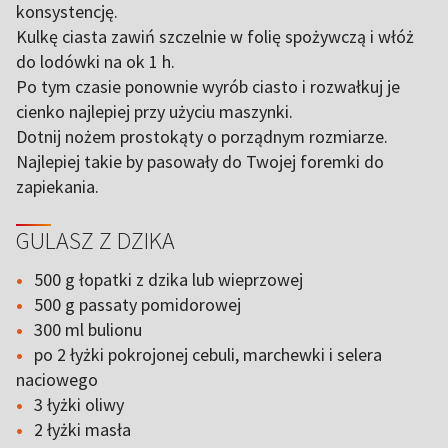
konsystencję.
Kulkę ciasta zawiń szczelnie w folię spożywczą i włóż
do lodówki na ok 1 h.
Po tym czasie ponownie wyrób ciasto i rozwałkuj je
cienko najlepiej przy użyciu maszynki.
Dotnij nożem prostokąty o porządnym rozmiarze.
Najlepiej takie by pasowały do Twojej foremki do
zapiekania.
GULASZ Z DZIKA
500 g łopatki z dzika lub wieprzowej
500 g passaty pomidorowej
300 ml bulionu
po 2 łyżki pokrojonej cebuli, marchewki i selera
naciowego
3 łyżki oliwy
2 łyżki masła