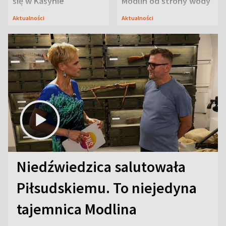
się w Kasynie
Modlin od strony wody
Oficerskim?
Aktualności
Aktualności
Niedźwiedzica salutowała
Piłsudskiemu. To niejedyna
tajemnica Modlina