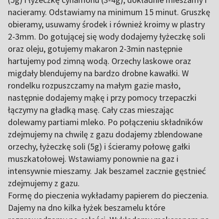
nacieramy. Odstawiamy na minimum 15 minut. Gruszkę
obieramy, usuwamy środek i również kroimy w plastry
2-3mm. Do gotującej się wody dodajemy łyżeczkę soli
oraz oleju, gotujemy makaron 2-3min następnie
hartujemy pod zimną wodą. Orzechy laskowe oraz
migdały blendujemy na bardzo drobne kawałki. W
rondelku rozpuszczamy na małym gazie masło,
następnie dodajemy mąkę i przy pomocy trzepaczki
łączymy na gładką masę. Cały czas mieszając
dolewamy partiami mleko. Po połączeniu składników
zdejmujemy na chwilę z gazu dodajemy zblendowane
orzechy, łyżeczkę soli (5g) i ścieramy połowę gałki
muszkatołowej. Wstawiamy ponownie na gaz i
intensywnie mieszamy. Jak beszamel zacznie gęstnieć
zdejmujemy z gazu.
Formę do pieczenia wykładamy papierem do pieczenia.
Dajemy na dno kilka łyżek beszamelu które