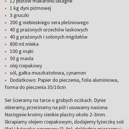
12 płatów makaronu lasagne
1 kg dyni piżmowej
3 gruszki
200 g niebieskiego sera pleśniowego
40 g prażonych orzechów laskowych
40 g prażonych i solonych migdałów
800 ml mleka
100 g mąki
50 g masła
olej rzepakowy
sól, gałka muszkatołowa, cynamon
Dodatkowo: Papier do pieczenia, folia aluminiowa,
forma do pieczenia 35/10cm
Ser ścieramy na tarce o grubych oczkach. Dynie
obieramy, przecinamy na pół i usuwamy nasiona.
Następnie kroimy cienkie plastry około 2-3mm.
Skrapiamy olejem rzepakowym, dodajemy łyżeczkę soli
(5g) i łyżeczkę cynamonu (3-4g), dokładnie mieszamy i