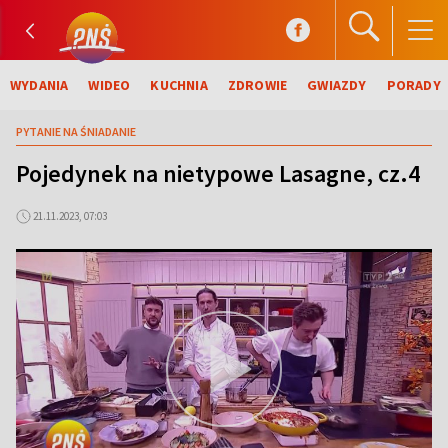
WYDANIA
WIDEO
KUCHNIA
ZDROWIE
GWIAZDY
PORADY
PYTANIE NA ŚNIADANIE
Pojedynek na nietypowe Lasagne, cz.4
21.11.2023, 07:03