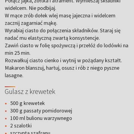
Połącz jajka, żółtka i atrament. Wymieszaj składniki
widelcem. Nie podbijaj.
W mące zrób dołek wlej masę jajeczna i widelcem
zacznij zagarniać mąkę.
Wyrabiaj ciasto do połączenia składników. Staraj się
nadać mu elastyczną zwartą konsystencje.
Zawiń ciasto w folię spożywczą i przełóż do lodówki na
min 25 min.
Rozwałkuj ciasto cienko i wytnij w pożądany kształt.
Makaron blanszuj, hartuj, osusz i rób z niego pyszne
lasagne.
Gulasz z krewetek
500 g krewetek
300 g passaty pomidorowej
100 ml bulionu warzywnego
2 szalotki
szczypta szafranu