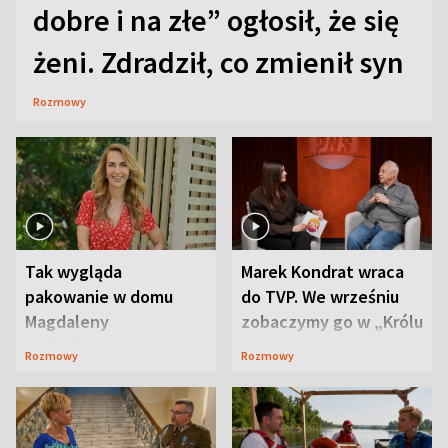
dobre i na złe” ogłosił, że się
żeni. Zdradził, co zmienił syn
Rozmowy
Tak wygląda
Marek Kondrat wraca
pakowanie w domu
do TVP. We wrześniu
Magdaleny
zobaczymy go w „Królu
Waligórskiej-Lisieckiej.
Maciusiu I”
Rozmowy
Rozmowy
Mąż nie odpuszcza