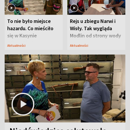
To nie było miejsce
Rejs u zbiegu Narwi i
hazardu. Co mieściło
Wisły. Tak wygląda
się w Kasynie
Modlin od strony wody
Oficerskim?
Aktualności
Aktualności