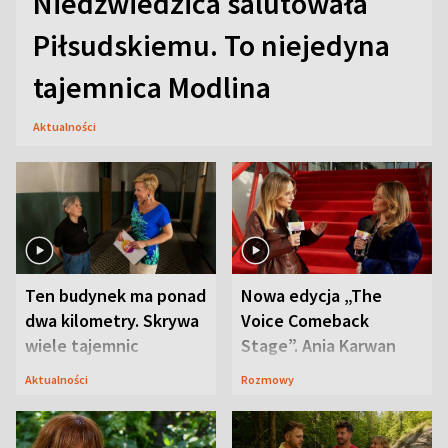
Niedźwiedzica salutowała
Piłsudskiemu. To niejedyna
tajemnica Modlina
Aktualności
Ten budynek ma ponad
Nowa edycja „The
dwa kilometry. Skrywa
Voice Comeback
wiele tajemnic
Stage”. Ania Karwan
zapowiada
Aktualności
Rozmowy
niespodzianki