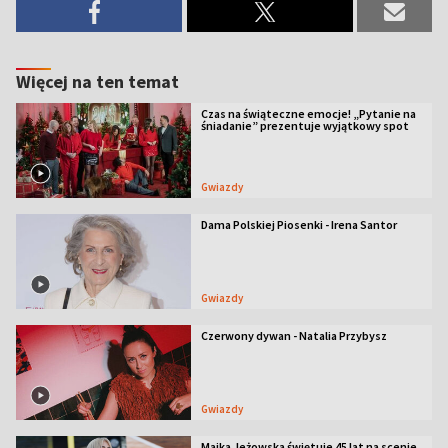
Więcej na ten temat
Czas na świąteczne emocje! „Pytanie na
śniadanie” prezentuje wyjątkowy spot
Gwiazdy
Dama Polskiej Piosenki - Irena Santor
Gwiazdy
Czerwony dywan - Natalia Przybysz
Gwiazdy
Majka Jeżowska świętuje 45 lat na scenie