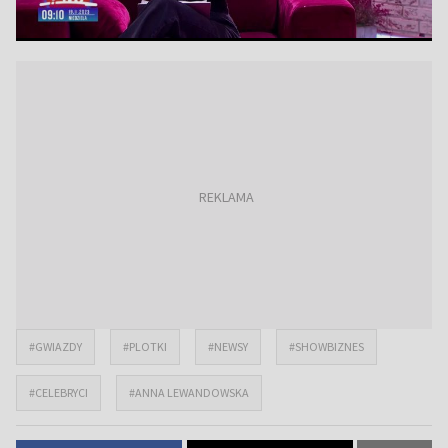
#GWIAZDY
#PLOTKI
#NEWSY
#SHOWBIZNES
#CELEBRYCI
#ANNA LEWANDOWSKA