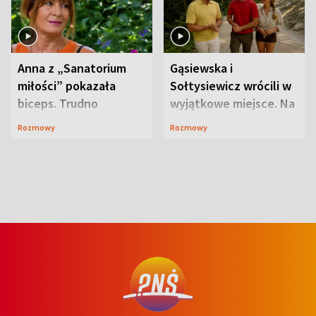
Anna z „Sanatorium
Gąsiewska i
miłości” pokazała
Sołtysiewicz wrócili w
biceps. Trudno
wyjątkowe miejsce. Na
uwierzyć, co przeszła
szlaku czekał
Rozmowy
Rozmowy
wcześniej
niedźwiedź