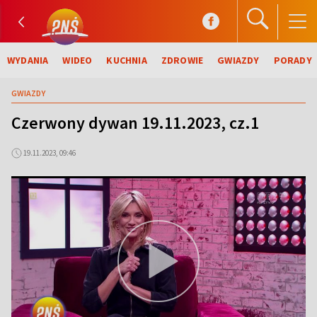
WYDANIA
WIDEO
KUCHNIA
ZDROWIE
GWIAZDY
PORADY
GWIAZDY
Czerwony dywan 19.11.2023, cz.1
19.11.2023, 09:46