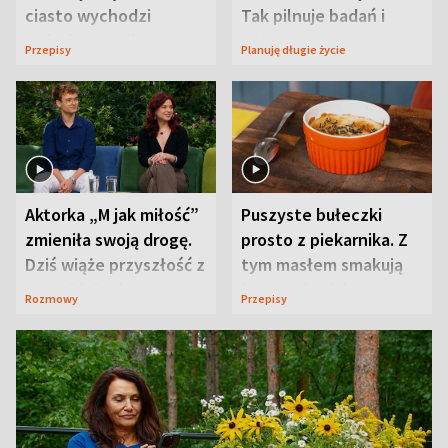
ciasto wychodzi
Tak pilnuje badań i
wyjątkowo wilgotne
wizyt
Przepisy
Planuję długie życie
Aktorka „M jak miłość”
Puszyste bułeczki
zmieniła swoją drogę.
prosto z piekarnika. Z
Dziś wiąże przyszłość z
tym masłem smakują
neurobiologią
jeszcze lepiej
Rozmowy
Przepisy