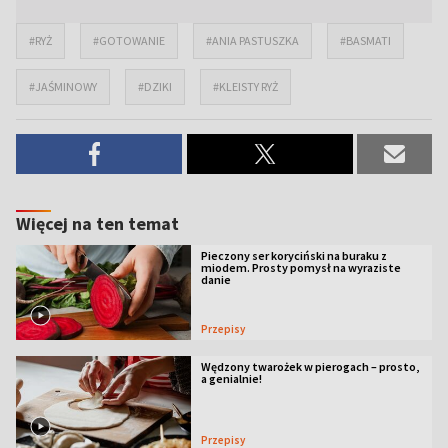
#RYŻ
#GOTOWANIE
#ANIA PASTUSZKA
#BASMATI
#JAŚMINOWY
#DZIKI
#KLEISTY RYŻ
Więcej na ten temat
Pieczony ser koryciński na buraku z
miodem. Prosty pomysł na wyraziste
danie
Przepisy
Wędzony twarożek w pierogach – prosto,
a genialnie!
Przepisy