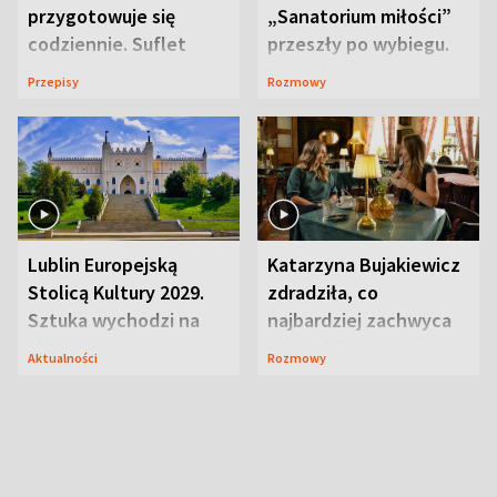
przygotowuje się
„Sanatorium miłości”
codziennie. Suflet
przeszły po wybiegu.
serowy zachwyca
Te stylizacje
Przepisy
Rozmowy
smakiem
przyciągały wzrok
Lublin Europejską
Katarzyna Bujakiewicz
Stolicą Kultury 2029.
zdradziła, co
Sztuka wychodzi na
najbardziej zachwyca
ulice
ją w Lublinie
Aktualności
Rozmowy