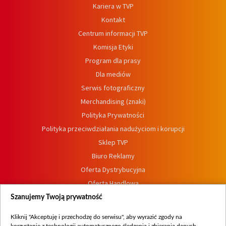
Kariera w TVP
Kontakt
Centrum informacji TVP
Komisja Etyki
Program dla prasy
Dla mediów
Serwis fotograficzny
Merchandising (znaki)
Polityka Prywatności
Polityka przeciwdziałania nadużyciom i korupcji
Sklep TVP
Biuro Reklamy
Oferta Dystrybucyjna
Oferta Handlowa
Dostępność
Szanujemy Twoją prywatność
Moje zgody
Kliknij "Akceptuję i przechodzę do serwisu", aby wyrazić zgody na
Procedura zgłoszeń wewnętrznych