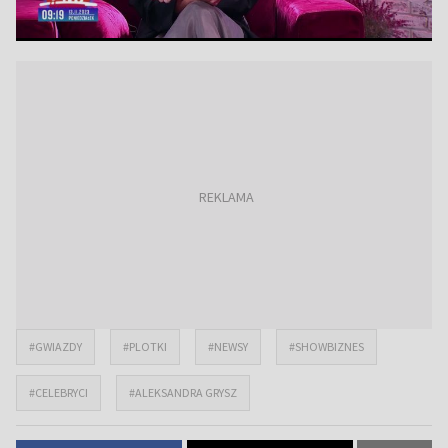
#GWIAZDY
#PLOTKI
#NEWSY
#SHOWBIZNES
#CELEBRYCI
#ALEKSANDRA GRYSZ