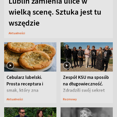
Lublin zamienia ulice w
wielką scenę. Sztuka jest tu
wszędzie
Aktualności
Cebularz lubelski.
Zespół KSU ma sposób
Prosta receptura i
na długowieczność.
smak, który zna
Zdradzili swój sekret
Lubelszczyzna
Aktualności
Rozmowy