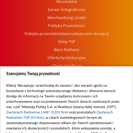
Dla mediów
Serwis fotograficzny
Merchandising (znaki)
Polityka Prywatności
Polityka przeciwdziałania nadużyciom i korupcji
Sklep TVP
Biuro Reklamy
Oferta Dystrybucyjna
Oferta Handlowa
Dostępność
Szanujemy Twoją prywatność
Moje zgody
Kliknij "Akceptuję i przechodzę do serwisu", aby wyrazić zgody na
Procedura zgłoszeń wewnętrznych
korzystanie z technologii automatycznego śledzenia i zbierania danych,
dostęp do informacji na Twoim urządzeniu końcowym i ich
przechowywanie oraz na przetwarzanie Twoich danych osobowych przez
nas, czyli Telewizję Polską S.A. w likwidacji (zwaną dalej również „TVP”),
Zaufanych Partnerów z IAB* (1201 firm)
oraz pozostałych
Zaufanych
Partnerów TVP (93 firm)
, w celach marketingowych (w tym do
zautomatyzowanego dopasowania reklam do Twoich zainteresowań i
mierzenia ich skuteczności) i pozostałych, które wskazujemy poniżej, a