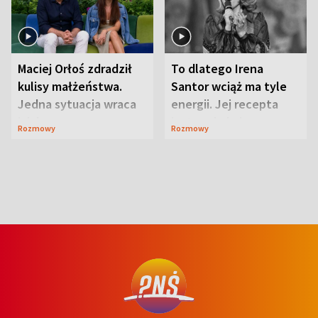
Maciej Orłoś zdradził
To dlatego Irena
kulisy małżeństwa.
Santor wciąż ma tyle
Jedna sytuacja wraca
energii. Jej recepta
jak bumerang
jest zaskakująco
Rozmowy
Rozmowy
prosta