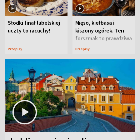
Słodki finał lubelskiej
Mięso, kiełbasa i
uczty to racuchy!
kiszony ogórek. Ten
forszmak to prawdziwa
uczta
Przepisy
Przepisy