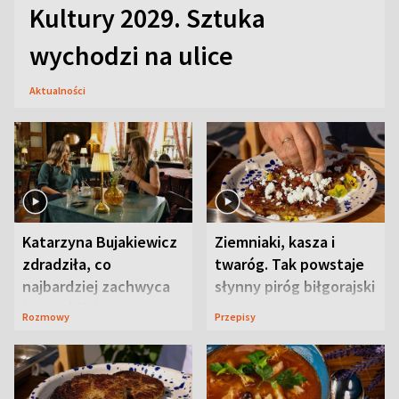
Kultury 2029. Sztuka
wychodzi na ulice
Aktualności
Katarzyna Bujakiewicz
Ziemniaki, kasza i
zdradziła, co
twaróg. Tak powstaje
najbardziej zachwyca
słynny piróg biłgorajski
ją w Lublinie
Rozmowy
Przepisy