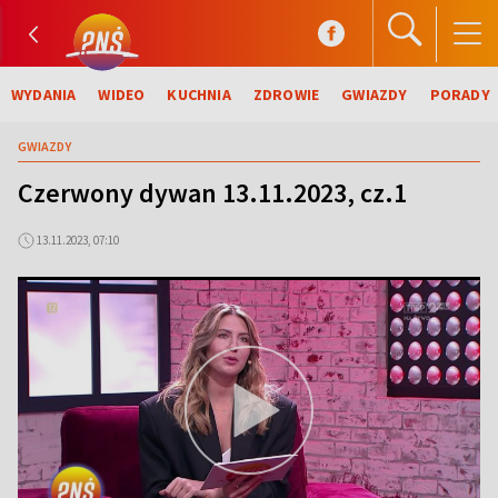
WYDANIA
WIDEO
KUCHNIA
ZDROWIE
GWIAZDY
PORADY
GWIAZDY
Czerwony dywan 13.11.2023, cz.1
13.11.2023, 07:10