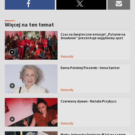
Więcej na ten temat
Czas na świąteczne emocje! „Pytanie na
śniadanie” prezentuje wyjątkowy spot
Gwiazdy
Dama Polskiej Piosenki - Irena Santor
Gwiazdy
Czerwony dywan - Natalia Przybysz
Gwiazdy
Majka Jeżowska świętuje 45 lat na scenie