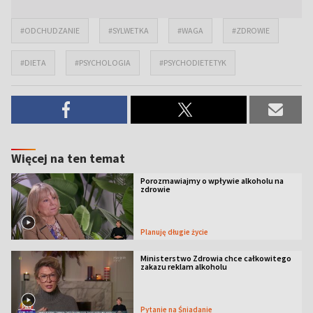
#ODCHUDZANIE
#SYLWETKA
#WAGA
#ZDROWIE
#DIETA
#PSYCHOLOGIA
#PSYCHODIETETYK
Więcej na ten temat
Porozmawiajmy o wpływie alkoholu na
zdrowie
Planuję długie życie
Ministerstwo Zdrowia chce całkowitego
zakazu reklam alkoholu
Pytanie na Śniadanie