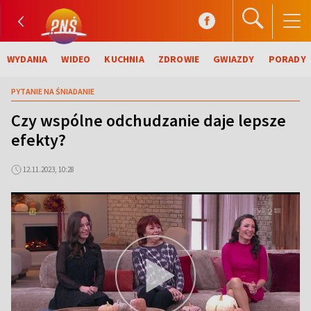
WYDANIA
WIDEO
KUCHNIA
ZDROWIE
GWIAZDY
PORADY
PYTANIE NA ŚNIADANIE
Czy wspólne odchudzanie daje lepsze
efekty?
12.11.2023, 10:28