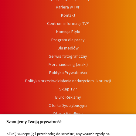
Kariera w TVP
Kontakt
Centrum informacji TVP
Komisja Etyki
Program dla prasy
Dla mediów
Serwis fotograficzny
Merchandising (znaki)
Polityka Prywatności
Polityka przeciwdziałania nadużyciom i korupcji
Sklep TVP
Biuro Reklamy
Oferta Dystrybucyjna
Oferta Handlowa
Dostępność
Szanujemy Twoją prywatność
Moje zgody
Kliknij "Akceptuję i przechodzę do serwisu", aby wyrazić zgody na