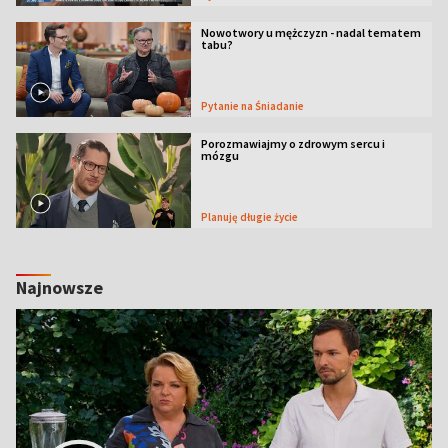
Nowotwory u mężczyzn - nadal tematem
tabu?
Pytanie na Śniadanie
Porozmawiajmy o zdrowym sercu i
mózgu
Planuję długie życie
Najnowsze