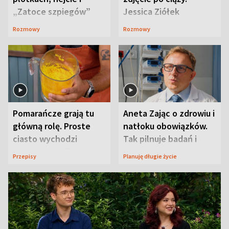
„Zatoce szpiegów”
Jessica Ziółek
wywołała lawinę
Rozmowy
Rozmowy
komentarzy
Pomarańcze grają tu
Aneta Zając o zdrowiu i
główną rolę. Proste
natłoku obowiązków.
ciasto wychodzi
Tak pilnuje badań i
wyjątkowo wilgotne
wizyt
Przepisy
Planuję długie życie