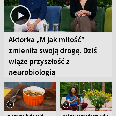
Aktorka „M jak miłość”
zmieniła swoją drogę. Dziś
wiąże przyszłość z
neurobiologią
Rozmowy