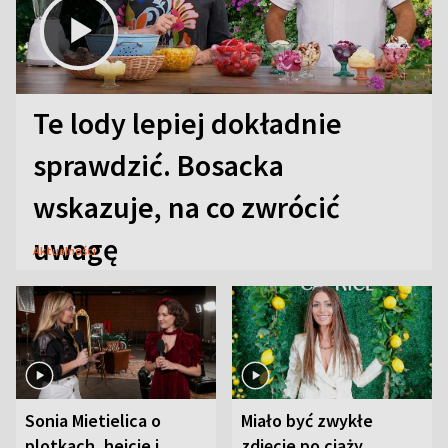
Te lody lepiej dokładnie
sprawdzić. Bosacka
wskazuje, na co zwrócić
uwagę
Aktualności
Sonia Mietielica o
Miało być zwykłe
plotkach, hejcie i
zdjęcie po ciąży.