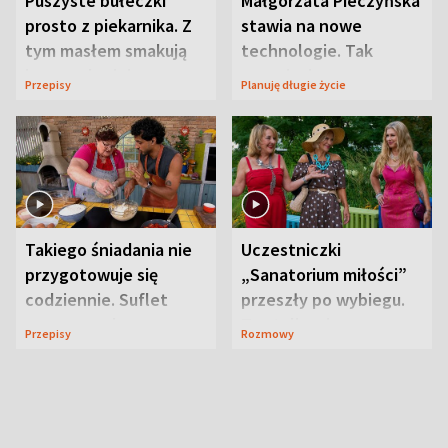
Puszyste bułeczki
Małgorzata Pieczyńska
prosto z piekarnika. Z
stawia na nowe
tym masłem smakują
technologie. Tak
jeszcze lepiej
organizuje sprawy
Przepisy
Planuję długie życie
zdrowotne
Takiego śniadania nie
Uczestniczki
przygotowuje się
„Sanatorium miłości”
codziennie. Suflet
przeszły po wybiegu.
serowy zachwyca
Te stylizacje
Przepisy
Rozmowy
smakiem
przyciągały wzrok